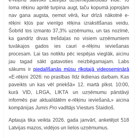
loma rēķinu apritē turpina augt, taču kopumā joprojām
nav gana augsta, ņemot vērā, kur drīzā nākotnē e-
rēķini kļūs par vienīgo rēķina izrakstīšanas veidu.
Šobrīd tos izmanto 37,3% uzņēmumu, un tas nozīmē,
ka gandrīz divas trešdaļas no visiem uzņēmumiem
tuvākajos gados ies cauri e-rēķinu ieviešanas
procesam. Lai tas notiktu pēc iespējas vieglāk, aicinu
jau tagad sākt gatavoties neizbēgamajam. Labs
sākums ir
piedalīšanās mūsu rīkotajā videoseminārā
«E-rēķini 2026: no prasības līdz ikdienas darbam. Kas
paveikts un kas vēl priekšā» 12. martā plkst. 10:00,
kurā VID, LRGA, LIKTA un uzņēmumu pārstāvji
informēs par aktualitātēm e-rēķinu ieviešanā,» aicina
kompānijas
Jumis Pro
vadītājs Viesturs Slaidiņš.
Aptauja tika veikta 2026. gada janvārī, anketējot 518
Latvijas mazos, vidējos un lielos uzņēmumus.