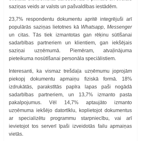
saziņas veids ar valsts un pašvaldības iestādēm.
23,7% respondentu dokumentu apritē integrējuši arī
populārās saziņas lietotnes kā
Whatsapp
,
Messenger
un citas. Tās tiek izmantotas gan rēķinu sūtīšanai
sadarbības partneriem un klientiem, gan iekšējais
saziņai uzņēmumā. Piemēram, atvaļinājuma
pieteikuma nosūtīšanai personāla speciālistiem.
Interesanti, ka vismaz trešdaļa uzņēmumu joprojām
piekopj dokumentu apmaiņu fiziskā formā. 18%
izdrukātās, parakstītās papīra lapas paši nogādā
sadarbības partneriem, un 13,7% izmanto pasta
pakalpojumus. Vēl 14,7% aptaujāto izmanto
uzņēmuma iekšējo datortīklu, koplietojot dokumentus
ar specializētu programmu starpniecību, vai arī
ievietojot tos serverī īpaši izveidotās failu apmaiņas
vietās.