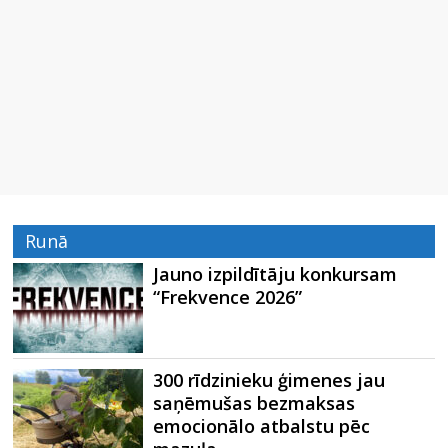
Runā
Jauno izpildītāju konkursam
“Frekvence 2026”
300 rīdzinieku ģimenes jau
saņēmušas bezmaksas
emocionālo atbalstu pēc