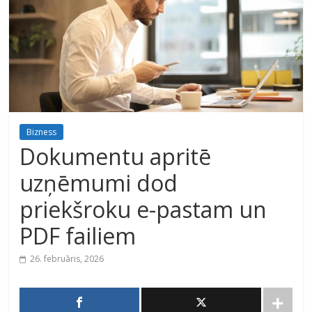
Bizness
Dokumentu apritē
uzņēmumi dod
priekšroku e-pastam un
PDF failiem
26. februāris, 2026