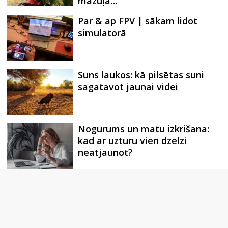
mazuļa…
Par & ap FPV | sākam lidot
simulatorā
Suns laukos: kā pilsētas suni
sagatavot jaunai videi
Nogurums un matu izkrišana:
kad ar uzturu vien dzelzi
neatjaunot?