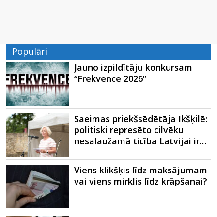
Populāri
Jauno izpildītāju konkursam
“Frekvence 2026”
Saeimas priekšsēdētāja Ikšķilē:
politiski represēto cilvēku
nesalaužamā ticība Latvijai ir…
Viens klikšķis līdz maksājumam
vai viens mirklis līdz krāpšanai?