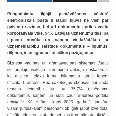
Pusgadsimtu ilgajā pastāvēšanas vēsturē
elektroniskais pasts ir stabili kļuvis ne vien par
galveno saziņas, bet arī dokumentu aprites veidu
korporatīvajā vidē. 94% Latvijas uzņēmumu tieši pa
e-pastu nosūta un saņem visdažādākos ar
uzņēmējdarbību saistītos dokumentus – līgumus,
rēķinus, iesniegumus, oficiālus paziņojumus.
Biznesa vadības un grāmatvedības sistēmas
Jumis
izstrādātāju veiktajā uzņēmumu aptaujā noskaidrots,
ka aizvien lielāku lomu dokumentu apritē ieņem
oficiālā E-adrese. Pēc sākotnējās skepses par šāda
resursa lietderību nu jau 35,7% uzņēmumu
dokumentus saņem un sūta caur e-adresi portālā
Latvija.lv
. Kā zināms, kopš 2023. gada 1. janvāra
visām juridiskajām personām obligāti jābūt izveidotai
oficiālai elektroniskai adresei, kas ir primārs un oficiāls