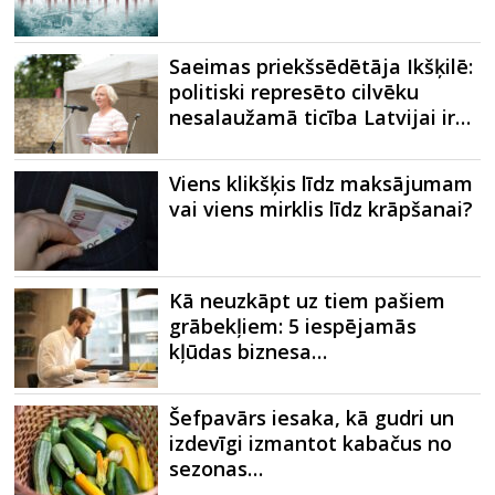
Saeimas priekšsēdētāja Ikšķilē:
politiski represēto cilvēku
nesalaužamā ticība Latvijai ir…
Viens klikšķis līdz maksājumam
vai viens mirklis līdz krāpšanai?
Kā neuzkāpt uz tiem pašiem
grābekļiem: 5 iespējamās
kļūdas biznesa…
Šefpavārs iesaka, kā gudri un
izdevīgi izmantot kabačus no
sezonas…