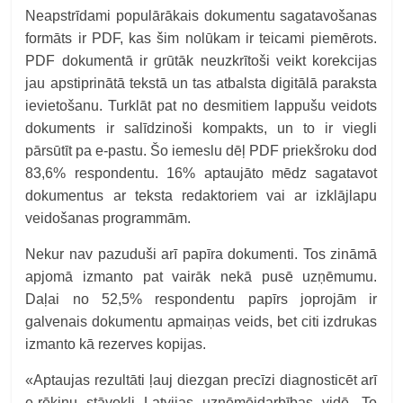
Neapstrīdami populārākais dokumentu sagatavošanas
formāts ir PDF, kas šim nolūkam ir teicami piemērots.
PDF dokumentā ir grūtāk neuzkrītoši veikt korekcijas
jau apstiprinātā tekstā un tas atbalsta digitālā paraksta
ievietošanu. Turklāt pat no desmitiem lappušu veidots
dokuments ir salīdzinoši kompakts, un to ir viegli
pārsūtīt pa e-pastu. Šo iemeslu dēļ PDF priekšroku dod
83,6% respondentu. 16% aptaujāto mēdz sagatavot
dokumentus ar teksta redaktoriem vai ar izklājlapu
veidošanas programmām.
Nekur nav pazuduši arī papīra dokumenti. Tos zināmā
apjomā izmanto pat vairāk nekā pusē uzņēmumu.
Daļai no 52,5% respondentu papīrs joprojām ir
galvenais dokumentu apmaiņas veids, bet citi izdrukas
izmanto kā rezerves kopijas.
«Aptaujas rezultāti ļauj diezgan precīzi diagnosticēt arī
e-rēķinu stāvokli Latvijas uzņēmējdarbības vidē. To