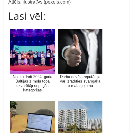
Attēls: ilustratīvs (pexels.com)
Lasi vēl:
Noskaidroti 2024. gada
Darba devēja reputācija
Baltijas zīmolu topa
var izrādīties svarīgāka
uzvarētāji septiņās
par atalgojumu
kategorijās