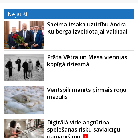
Nejauši
Saeima izsaka uzticību Andra
Kulberga izveidotajai valdībai
Prāta Vētra un Mesa vienojas
kopīgā dziesmā
Ventspilī manīts pirmais roņu
mazulis
Digitālā vide apgrūtina
spelēšanas risku savlaicīgu
pamanīšanu
3