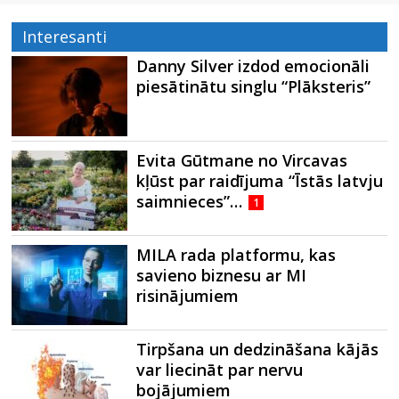
Interesanti
Danny Silver izdod emocionāli
piesātinātu singlu “Plāksteris”
Evita Gūtmane no Vircavas
kļūst par raidījuma “Īstās latvju
saimnieces”…
1
MILA rada platformu, kas
savieno biznesu ar MI
risinājumiem
Tirpšana un dedzināšana kājās
var liecināt par nervu
bojājumiem