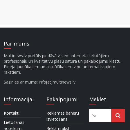
Par mums
Multinews.lv portāls piedāvā visiem interneta lietotājiem
profesionālu un kvalitatīvu plašu satura un pakalpojumu klāstu.
Pieeja jaunākajiem un aktuālākajiem ziņu un tematiskajiem
rakstiem.
Sazinies ar mums: info[at]multinews.lv
Informācijai
Pakalpojumi
Meklēt
Kontakti
Reklāmas baneru
izvietošana
Lietošanas
noteikumi
Reklāmraksti