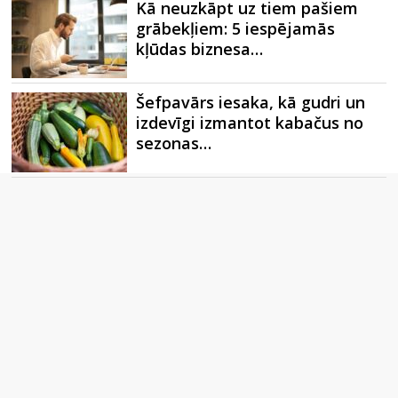
Kā neuzkāpt uz tiem pašiem
grābekļiem: 5 iespējamās
kļūdas biznesa…
Šefpavārs iesaka, kā gudri un
izdevīgi izmantot kabačus no
sezonas…