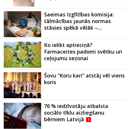
Saeimas Izglītības komisija:
tālmācības jaunās normas
stāsies spēkā vēlāk –…
Ko ielikt aptieciņā?
Farmaceites padomi svētku un
ceļojumu sezonai
Šovu “Koru kari” atstāj vēl viens
koris
76 % iedzīvotāju atbalsta
sociālo tīklu aizliegšanu
bērniem Latvijā
1