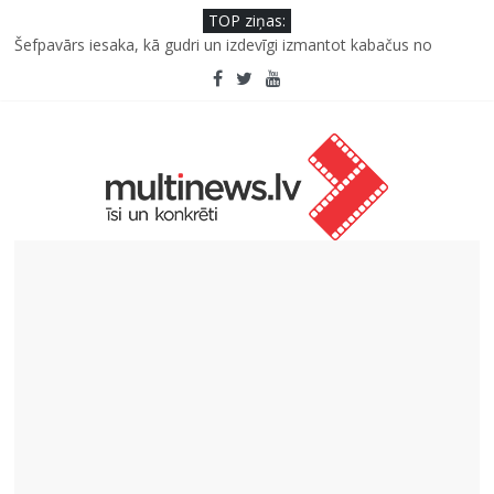
TOP ziņas:
Šefpavārs iesaka, kā gudri un izdevīgi izmantot kabačus no
sezonas sākuma līdz pat ziemai
Jauno izpildītāju konkursam “Frekvence 2026”
Saeimas priekšsēdētāja Ikšķilē: politiski represēto cilvēku
nesalaužamā ticība Latvijai ir mūsu valsts spēka pamats
Viens klikšķis līdz maksājumam vai viens mirklis līdz krāpšanai?
Kā neuzkāpt uz tiem pašiem grābekļiem: 5 iespējamās kļūdas
biznesa izaugsmē