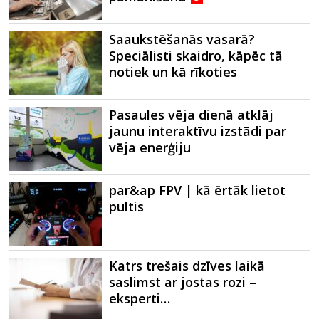
Saaukstēšanās vasarā?
Speciālisti skaidro, kāpēc tā
notiek un kā rīkoties
Pasaules vēja dienā atklāj
jaunu interaktīvu izstādi par
vēja enerģiju
par&ap FPV | kā ērtāk lietot
pultis
Katrs trešais dzīves laikā
saslimst ar jostas rozi –
eksperti…