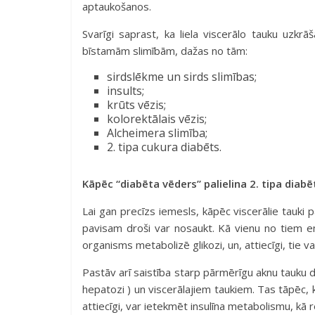
aptaukošanos.
Svarīgi saprast, ka liela viscerālo tauku uzkrā
bīstamām slimībām, dažas no tām:
sirdslēkme un sirds slimības;
insults;
krūts vēzis;
kolorektālais vēzis;
Alcheimera slimība;
2. tipa cukura diabēts.
Kāpēc “diabēta vēders” palielina 2. tipa diabē
Lai gan precīzs iemesls, kāpēc viscerālie tauki p
pavisam droši var nosaukt. Kā vienu no tiem en
organisms metabolizē glikozi, un, attiecīgi, tie va
Pastāv arī saistība starp pārmērīgu aknu tauku
hepatozi ) un viscerālajiem taukiem. Tas tāpēc, k
attiecīgi, var ietekmēt insulīna metabolismu, kā r