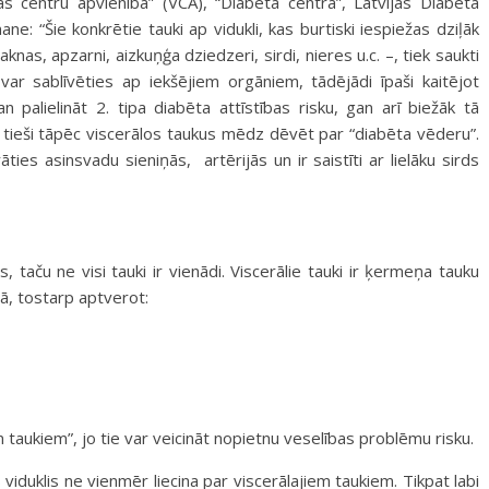
s centru apvienībā” (VCA), “Diabēta centrā”, Latvijas Diabēta
mane
: “Šie konkrētie tauki ap vidukli, kas burtiski iespiežas dziļāk
, apzarni, aizkuņģa dziedzeri, sirdi, nieres u.c. –, tiek saukti
var sablīvēties ap iekšējiem orgāniem, tādējādi īpaši kaitējot
 palielināt 2. tipa diabēta attīstības risku, gan arī biežāk tā
 tieši tāpēc viscerālos taukus mēdz dēvēt par “diabēta vēderu”.
rāties asinsvadu sieniņās, artērijās un ir saistīti ar lielāku sirds
taču ne visi tauki ir vienādi. Viscerālie tauki ir ķermeņa tauku
ā, tostarp aptverot:
m taukiem”, jo tie var veicināt nopietnu veselības problēmu risku.
iduklis ne vienmēr liecina par viscerālajiem taukiem. Tikpat labi