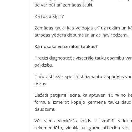
tie var būt arī zemādas tauki.
Kā tos atšķirt?
Zemādas tauki, kas veidojas arī uz rokām un kājā
atrodas vēdera dobumā un ar aci nav redzami.
Kā nosaka viscerālos taukus?
Precīzi diagnosticēt viscerālo tauku esamību v
palīdzību.
Taču visbiežāk speciālisti izmanto vispārīgas vad
riskus.
Dažādi pētījumi liecina, ka aptuveni 10 % no ķe
formula: izmērot kopējo ķermeņa tauku daud
daudzumu.
Vēl viens vienkāršs veids ir izmērīt viduk
rekomendēto, vidukļa un gurnu attiecība vir