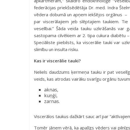
apkārtmēram,” skaidro endokrinoloģe “Veselība
federācijas priekšsēdētāja
Dr. med. Indra Štel
vēdera dobumā un apņem iekšējos orgānus – aknas
par viscerālajiem jeb slēptajiem taukiem. Tie 
veselībai.” Šāda veida tauku uzkrāšanās var gan
sastopama cilvēkiem ar 2. tipa cukura diabētu –
Speciāliste piebilsts, ka viscerālie tauki var uzk
slimību un insulta risku.
Kas ir viscerālie tauki?
Neliels daudzums ķermeņa tauku ir pat veselīgs, 
veids, kas atrodas vairāku svarīgu orgānu tuvum
aknas,
kuņģi,
zarnas.
Viscerālos taukus dažkārt sauc arī par “aktīvajie
Tomēr jāņem vērā, ka apaļīgs vēders vai pilnīgs v