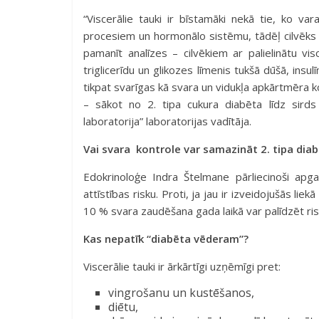
“Viscerālie tauki ir bīstamāki nekā tie, ko va
procesiem un hormonālo sistēmu, tādēļ cilvēks 
pamanīt analīzes – cilvēkiem ar palielinātu vi
triglicerīdu un glikozes līmenis tukšā dūšā, insul
tikpat svarīgas kā svara un vidukļa apkārtmēra k
– sākot no 2. tipa cukura diabēta līdz sird
laboratorija” laboratorijas vadītāja.
Vai svara kontrole var samazināt 2. tipa diab
Edokrinoloģe Indra Štelmane pārliecinoši apg
attīstības risku. Proti, ja jau ir izveidojušās l
10 % svara zaudēšana gada laikā var palīdzēt ri
Kas nepatīk “diabēta vēderam”?
Viscerālie tauki ir ārkārtīgi uzņēmīgi pret:
vingrošanu un kustēšanos,
diētu,