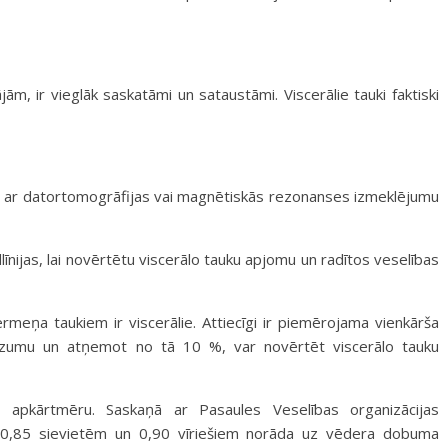
m, ir vieglāk saskatāmi un sataustāmi. Viscerālie tauki faktiski
ar ar datortomogrāfijas vai magnētiskās rezonanses izmeklējumu
līnijas, lai novērtētu viscerālo tauku apjomu un radītos veselības
rmeņa taukiem ir viscerālie. Attiecīgi ir piemērojama vienkārša
zumu un atņemot no tā 10 %, var novērtēt viscerālo tauku
ļa apkārtmēru. Saskaņā ar Pasaules Veselības organizācijas
s 0,85 sievietēm un 0,90 vīriešiem norāda uz vēdera dobuma