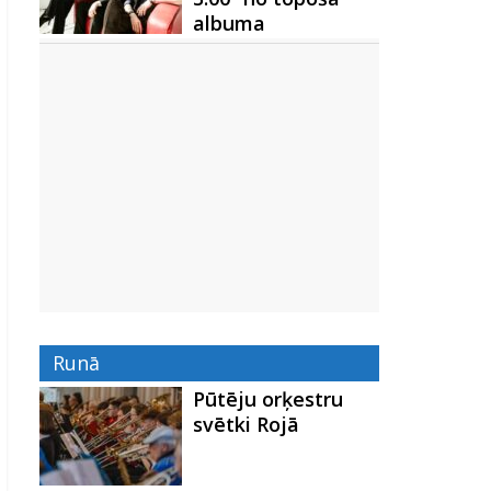
albuma
Runā
Pūtēju orķestru
svētki Rojā