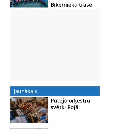
Biķernieku trasē
Jaunākais
Pūtēju orķestru
svētki Rojā