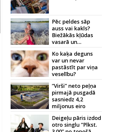
Pēc peldes sāp
auss vai kakls?
Biežākās kļūdas
vasarā un…
Ko kaķa deguns
var un nevar
pastāstīt par viņa
veselību?
“Virši” neto peļņa
pirmajā pusgadā
sasniedz 4,2
miljonus eiro
Deigeļu pāris izdod
otro singlu “Plkst.
3.00” no topošā