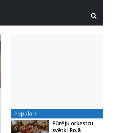
Populāri
Pūtēju orķestru
svētki Rojā