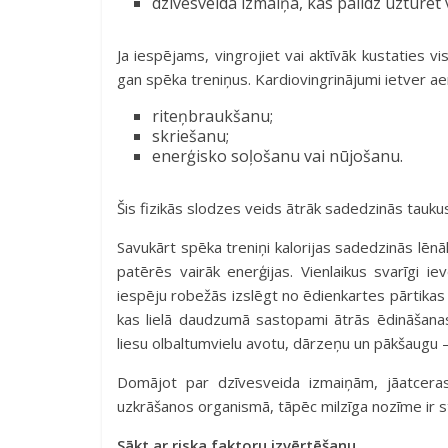
dzīvesveida izmaiņā, kas palīdz uzturēt
Ja iespējams, vingrojiet vai aktīvāk kustaties v
gan spēka treniņus. Kardiovingrinājumi ietver a
riteņbraukšanu;
skriešanu;
enerģisko soļošanu vai nūjošanu.
Šis fizikās slodzes veids ātrāk sadedzinās tauku
Savukārt spēka treniņi kalorijas sadedzinās lēnāk,
patērēs vairāk enerģijas. Vienlaikus svarīgi 
iespēju robežās izslēgt no ēdienkartes pārtikas
kas lielā daudzumā sastopami ātrās ēdināšanas
liesu olbaltumvielu avotu, dārzeņu un pākšaugu 
Domājot par dzīvesveida izmaiņām, jāatceras,
uzkrāšanos organismā, tāpēc milzīga nozīme ir s
Sākt ar riska faktoru izvērtēšanu