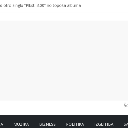
d otro singlu “Plkst. 3.00” no topošā albuma
vētki Rojā
ss vai kakls? Biežākās kļūdas vasarā un kā no tām izvairīties
r un nevar pastāstīt par viņa veselību?
a pirmajā pusgadā sasniedz 4,2 miljonus eiro
Š
BA
MŪZIKA
BIZNESS
POLITIKA
IZGLĪTĪBA
S