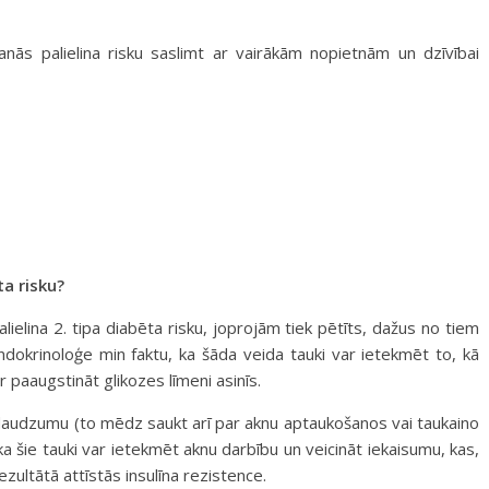
šanās palielina risku saslimt ar vairākām nopietnām un dzīvībai
ta risku?
alielina 2. tipa diabēta risku, joprojām tiek pētīts, dažus no tiem
dokrinoloģe min faktu, ka šāda veida tauki var ietekmēt to, kā
r paaugstināt glikozes līmeni asinīs.
 daudzumu (to mēdz saukt arī par aknu aptaukošanos vai taukaino
a šie tauki var ietekmēt aknu darbību un veicināt iekaisumu, kas,
ezultātā attīstās insulīna rezistence.