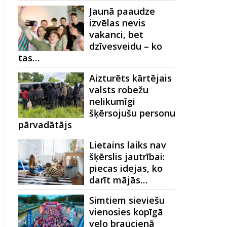
Jaunā paaudze
izvēlas nevis
vakanci, bet
dzīvesveidu – ko
tas…
Aizturēts kārtējais
valsts robežu
nelikumīgi
šķērsojušu personu
pārvadātājs
Lietains laiks nav
šķērslis jautrībai:
piecas idejas, ko
darīt mājās…
Simtiem sieviešu
vienosies kopīgā
velo braucienā