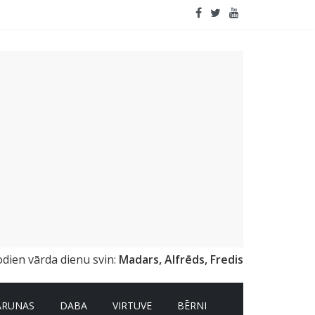
odien vārda dienu svin:
Madars, Alfrēds, Fredis
ARUNAS
DABA
VIRTUVE
BĒRNI