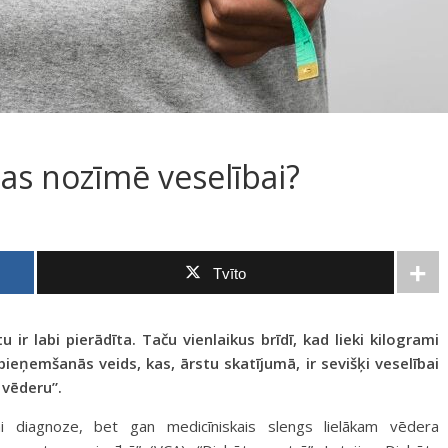
tas nozīmē veselībai?
Tvīto
r labi pierādīta. Taču vienlaikus brīdī, kad lieki kilogrami
ieņemšanās veids, kas, ārstu skatījumā, ir sevišķi veselībai
 vēderu”.
i diagnoze, bet gan medicīniskais slengs lielākam vēdera