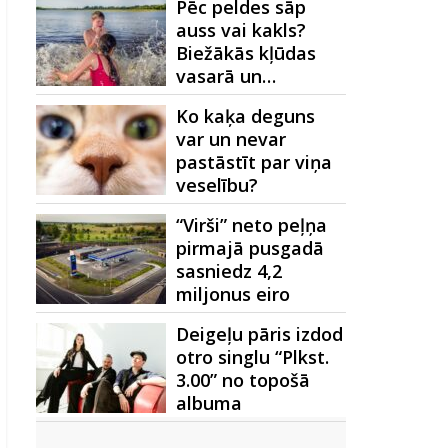
Pēc peldes sāp
auss vai kakls?
Biežākās kļūdas
vasarā un…
Ko kaķa deguns
var un nevar
pastāstīt par viņa
veselību?
“Virši” neto peļņa
pirmajā pusgadā
sasniedz 4,2
miljonus eiro
Deigeļu pāris izdod
otro singlu “Plkst.
3.00” no topošā
albuma