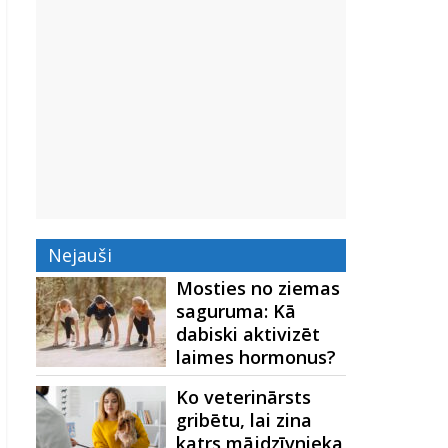
Nejauši
Mosties no ziemas
saguruma: Kā
dabiski aktivizēt
laimes hormonus?
Ko veterinārsts
gribētu, lai zina
katrs mājdzīvnieka