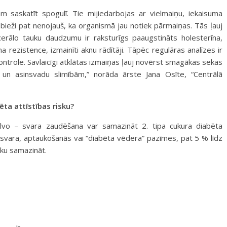
ram saskatīt spogulī. Tie mijiedarbojas ar vielmaiņu, iekaisuma
bieži pat nenojauš, ka organismā jau notiek pārmaiņas. Tās ļauj
scerālo tauku daudzumu ir raksturīgs paaugstināts holesterīna,
īna rezistence, izmainīti aknu rādītāji. Tāpēc regulāras analīzes ir
ontrole. Savlaicīgi atklātas izmaiņas ļauj novērst smagākas sekas
s un asinsvadu slimībām,” norāda
ārste Jana Osīte, “Centrālā
ēta attīstības risku?
alvo – svara zaudēšana var samazināt 2. tipa cukura diabēta
iekā svara, aptaukošanās vai “diabēta vēdera” pazīmes, pat 5 % līdz
sku samazināt.