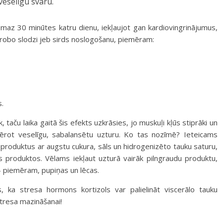
 veselīgu svaru.
ismaz 30 minūtes katru dienu, iekļaujot gan kardiovingrinājumus,
erobo slodzi jeb sirds noslogošanu, piemēram:
s.
 taču laika gaitā šis efekts uzkrāsies, jo muskuļi kļūs stiprāki un
ievērot veselīgu, sabalansētu uzturu. Ko tas nozīmē? Ieteicams
 produktus ar augstu cukura, sāls un hidrogenizēto tauku saturu,
 produktos. Vēlams iekļaut uzturā vairāk pilngraudu produktu,
– piemēram, pupiņas un lēcas.
 ka stresa hormons kortizols var palielināt viscerālo tauku
tresa mazināšanai!