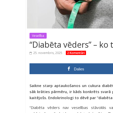
Veselība
“Diabēta vēders” – ko 
25. novembris, 2025
2 Komentāri
Dalies
Saikne starp aptaukošanos un cukura diabētu i
sāk krāties pārmēru, ir kāds konkrēts svarā p
kaitējošs. Endokrinologi to dēvē par “diabēta
“Diabēta vēders nav veselības stāvoklis va