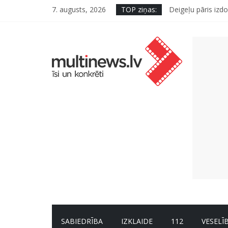
7. augusts, 2026
TOP ziņas:
Deigeļu pāris izdo
Pūtēju orķestru s
Pēc peldes sāp au
Ko kaķa deguns va
“Virši” neto peļņ
SABIEDRĪBA
IZKLAIDE
112
VESELĪ