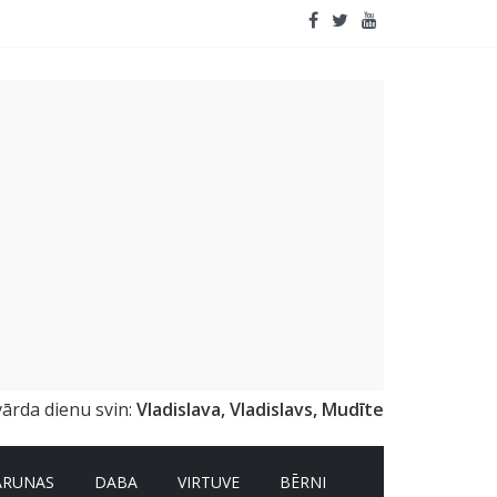
emai
vārda dienu svin:
Vladislava, Vladislavs, Mudīte
ARUNAS
DABA
VIRTUVE
BĒRNI