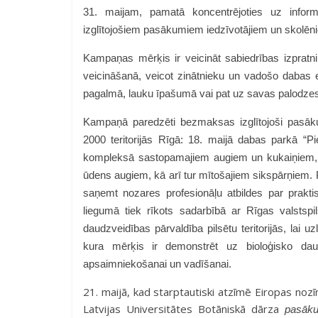
31. maijam, pamatā koncentrējoties uz informā
izglītojošiem pasākumiem iedzīvotājiem un skolēni
Kampaņas mērķis ir veicināt sabiedrības izpratni
veicināšanā, veicot zinātnieku un vadošo dabas
pagalmā, lauku īpašumā vai pat uz savas palodzes 
Kampaņā paredzēti bezmaksas izglītojoši pasāk
2000 teritorijās Rīgā: 18. maijā dabas parkā “Pi
kompleksā sastopamajiem augiem un kukaiņiem, 
ūdens augiem, kā arī tur mītošajiem sikspārņiem. 
saņemt nozares profesionāļu atbildes par prak
liegumā tiek rīkots sadarbībā ar Rīgas valstspil
daudzveidības pārvaldība pilsētu teritorijās, lai
kura mērķis ir
demonstrēt uz bioloģisko daud
apsaimniekošanai un vadīšanai.
21. maijā, kad starptautiski atzīmē Eiropas nozī
Latvijas Universitātes Botāniskā dārza
pasāk