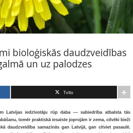
omi bioloģiskās daudzveidības
agalmā un uz palodzes
Tvīto
am Latvijas iedzīvotāju rūp daba — sabiedrība atbalsta tās
āšanu, tomēr praktiskā iesaiste joprojām ir zema, cilvēki bieži
iskā daudzveidība samazinās gan Latvijā, gan citviet pasaulē.