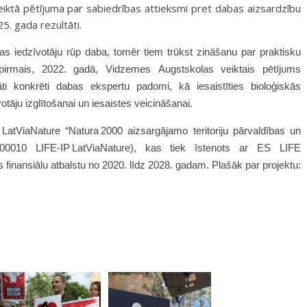
iktā pētījuma par sabiedrības attieksmi pret dabas aizsardzību
5. gada rezultāti.
as iedzīvotāju rūp daba, tomēr
tiem
trūkst zināšanu par praktisku
 pirmais, 2022.
g
adā, Vidzemes Augstskolas veiktais pētījums
 konkrēti dabas ekspertu padomi, kā iesaistīties bioloģiskās
tāju izglītošanai un iesaistes veicināšanai.
LatViaNature “Natura 2000 aizsargājamo teritoriju pārvaldības un
/000010 LIFE-IP LatViaNature), kas tiek īstenots ar
ES
LIFE
 finansiālu atbalstu no 2020. līdz 2028. gadam. Plašāk par projektu: