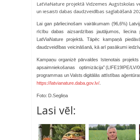
LatViaNature projektā Vidzemes Augstskolas ve
un iesaisti dabas daudzveidības saglabāšanā 202
Lai gan pārliecinošam vairākumam (96,6%) Latvij
rīcību dabas aizsardzības jautājumos, liecina
LatViaNature projektā
. Tāpēc kampaņā piedāvāti
daudzveidības veicināšanā, kā arī pasākumi iedzīvo
Kampaņu organizē pārvaldes īstenotais projekts 
apsaimniekošanas optimizācija” (LIFE19IPE/LV
programmas un Valsts digitālās attīstības aģentūras
https://latvianature.daba.gov.lv/
.
Foto: D.Segliņa
Lasi vēl: