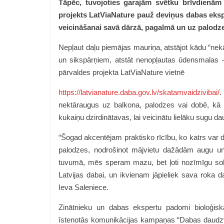
Tāpēc, tuvojoties garajām svētku brīvdienām 
projekts LatViaNature pauž deviņus dabas eksp
veicināšanai savā dārzā, pagalmā un uz palodz
Nepļaut daļu piemājas mauriņa, atstājot kādu “nekā
un sikspārņiem, atstāt nenopļautas ūdensmalas – 
pārvaldes projekta LatViaNature vietnē
https://latvianature.daba.gov.lv/skatamvaidzivibai/
.
nektāraugus uz balkona, palodzes vai dobē, kā i
kukaiņu dzirdinātavas, lai veicinātu lielāku sugu
“
Šogad akcentējam praktisko rīcību, ko katrs var d
palodzes, nodrošinot mājviet
u
dažādām augu un 
tuvumā, mēs speram mazu, bet ļoti nozīmīgu soli pr
Latvijas dabai, un ikvienam jāpieliek sava roka d
Ieva Saleniece.
Zinātnieku un dabas ekspertu padomi bioloģisk
īstenotās komunikācijas kampaņas “Dabas daudzve