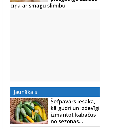
cīņā ar smagu slimību
Jaunākais
Šefpavārs iesaka,
kā gudri un izdevīgi
izmantot kabačus
no sezonas…