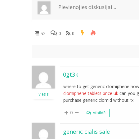
ki
53
0
0
0gt3k
where to get generic clomiphene how 
clomiphene tablets price uk
can you g
Viesis
purchase generic clomid without rx
0
Atbildēt
generic cialis sale