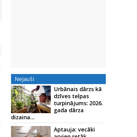
Nejauši
Urbānais dārzs kā
dzīves telpas
turpinājums: 2026.
gada dārza
dizaina…
Aptauja: vecāki
arvien retāk