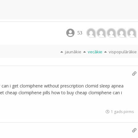
53
jaunākie
vecākie
vispopulārākie
can i get clomiphene without prescription clomid sleep apnea
et cheap clomiphene pills how to buy cheap clomiphene can i
1 gads pirms