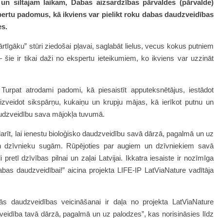
un siltajam laikam, Dabas aizsardzības pārvaldes (pārvalde)
ertu padomus, kā ikviens var pielikt roku dabas daudzveidības
es.
rtīgāku” stūri ziedošai pļavai, saglabāt lielus, vecus kokus putniem
šie ir tikai daži no ekspertu ieteikumiem, ko ikviens var uzzināt
 Turpat atrodami padomi, kā piesaistīt apputeksnētājus, iestādot
zveidot sikspārņu, kukaiņu un krupju mājas, kā ierīkot putnu un
 daudzveidību sava mājokļa tuvumā.
arīt, lai ienestu bioloģisko daudzveidību savā dārzā, pagalmā un uz
dzīvnieku sugām. Rūpējoties par augiem un dzīvniekiem savā
etī dzīvības pilnai un zaļai Latvijai. Ikkatra iesaiste ir nozīmīga
abas daudzveidībai!
”
aicina projekta
LIFE-IP LatViaNature
vadītāja
ās daudzveidības veicināšanai ir daļa no projekta LatViaNature
idība tavā dārzā, pagalmā un uz palodzes”, kas norisināsies līdz