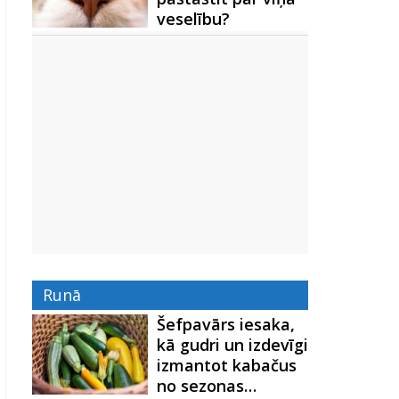
veselību?
Runā
Šefpavārs iesaka,
kā gudri un izdevīgi
izmantot kabačus
no sezonas…