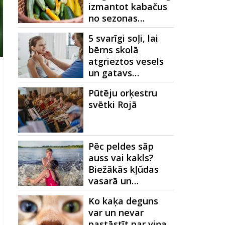
izmantot kabačus
no sezonas…
5 svarīgi soļi, lai
bērns skolā
atgrieztos vesels
un gatavs…
Pūtēju orķestru
svētki Rojā
Pēc peldes sāp
auss vai kakls?
Biežākās kļūdas
vasarā un…
Ko kaķa deguns
var un nevar
pastāstīt par viņa