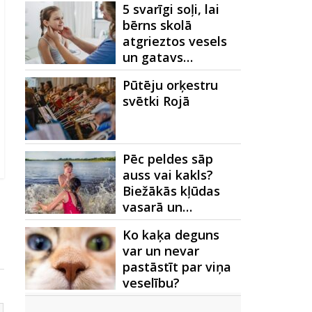
5 svarīgi soļi, lai
bērns skolā
atgrieztos vesels
un gatavs…
Pūtēju orķestru
svētki Rojā
Pēc peldes sāp
auss vai kakls?
Biežākās kļūdas
vasarā un…
Ko kaķa deguns
var un nevar
pastāstīt par viņa
veselību?