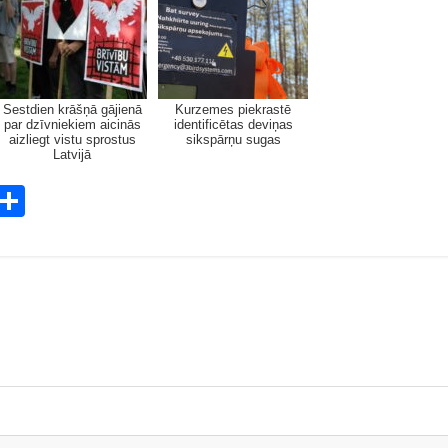
Sestdien krāšņā gājienā
Kurzemes piekrastē
par dzīvniekiem aicinās
identificētas deviņas
aizliegt vistu sprostus
sikspārņu sugas
Latvijā
E
S
m
h
i
ar
e