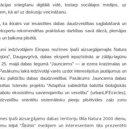
cijas sniegšanu digitālā vidē, tostarp sociālajos medijos, uz
em, kā arī uz diskusiju veicināšanu.
, ka ikkatrs var iesaistīties dabas daudzveidības saglabāšanā un
 ekspertu rekomendētas praktiskas darbības savā dārzā, piemājas
un balkona pilsētā.
umi iedzīvotājiem Eiropas nozīmes īpaši aizsargājamajās Natura
ejūra”, Daugavgrīvā, dabas eksperti iepazīstinās ar zālāju-lagūnu
25. maijā dabas liegumā “Jaunciems” — ar ezera krastmalas un
Pasākumu laikā iedzīvotāji varēs uzdot interesējošus jautājumus un
tisku palīdzību dabas daudzveidībai. Pasākums Jaunciema dabas
sētas īstenoto projektu “Adaptīva sabiedrībā balstīta bioloģiskās
 uzlabotu ekosistēmu savienojamību un veselību”
(urbanLIFEcircles),
zveidību orientētu sistemātisku pieeju pilsētvides zaļo zonu
mes īpaši aizsargājamo dabas teritoriju tīkla Natura 2000 dienu,
“
”
medijiem un interesentiem tiks prezentēti
umu telpā
Šķūnis