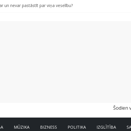
r un nevar pastāstīt par viņa veselību?
 kā gudri un izdevīgi izmantot kabačus no sezonas sākuma līdz pat zi
i bērns skolā atgrieztos vesels un gatavs mācībām
vētki Rojā
ss vai kakls? Biežākās kļūdas vasarā un kā no tām izvairīties
Šodien 
BA
MŪZIKA
BIZNESS
POLITIKA
IZGLĪTĪBA
S