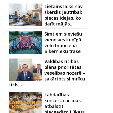
Lietains laiks nav
šķērslis jautrībai:
piecas idejas, ko
darīt mājās…
Simtiem sieviešu
vienosies kopīgā
velo braucienā
Biķernieku trasē
Valdības rīcības
plāna prioritātes
veselības nozarē –
sakārtots slimnīcu
tīkls,…
Labdarības
koncertā aicinās
atbalstīt
piecgadīgo Lūkasu