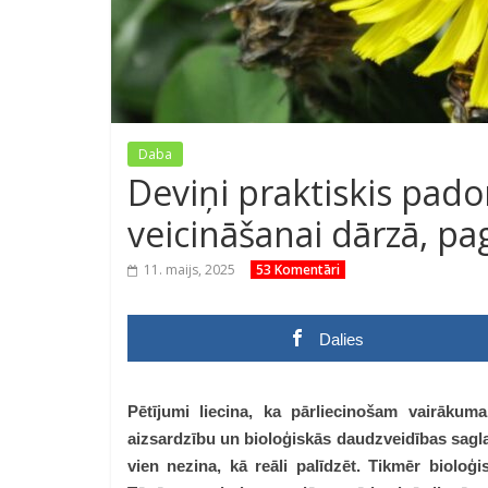
Daba
Deviņi praktiskis pad
veicināšanai dārzā, p
11. maijs, 2025
53 Komentāri
Dalies
Pētījumi liecina, ka pārliecinošam vairākum
aizsardzību un bioloģiskās daudzveidības saglab
vien nezina, kā reāli palīdzēt. Tikmēr bioloģ