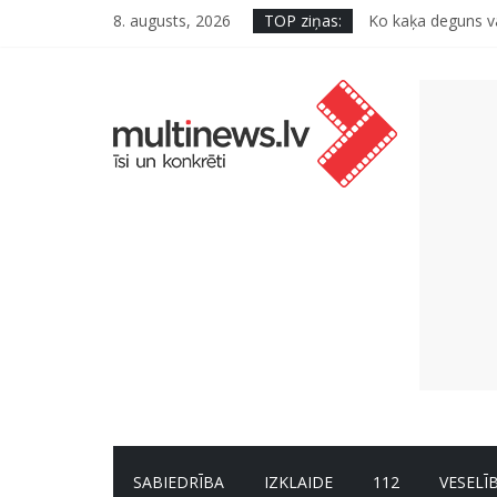
8. augusts, 2026
TOP ziņas:
Ko kaķa deguns va
Šefpavārs iesaka,
5 svarīgi soļi, la
Pūtēju orķestru s
Pēc peldes sāp au
SABIEDRĪBA
IZKLAIDE
112
VESELĪ