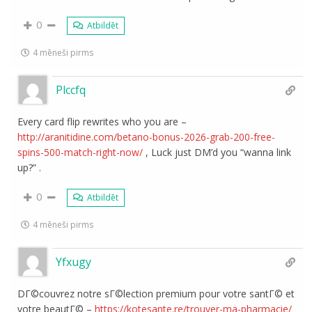
0
Atbildēt
4 mēneši pirms
Plccfq
Every card flip rewrites who you are –
http://aranitidine.com/betano-bonus-2026-grab-200-free-
spins-500-match-right-now/
, Luck just DM’d you “wanna link
up?” .
0
Atbildēt
4 mēneši pirms
Yfxugy
DГ©couvrez notre sГ©lection premium pour votre santГ© et
votre beautГ© –
https://kotesante.re/trouver-ma-pharmacie/