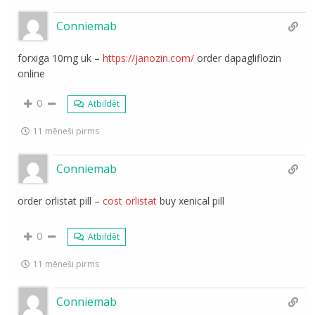
Conniemab
forxiga 10mg uk –
https://janozin.com/
order dapagliflozin
online
0
Atbildēt
11 mēneši pirms
Conniemab
order orlistat pill –
cost orlistat
buy xenical pill
0
Atbildēt
11 mēneši pirms
Conniemab