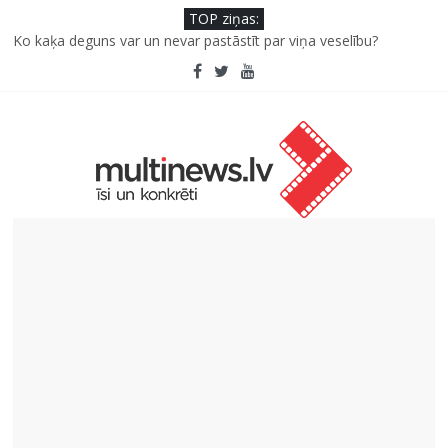
TOP ziņas:
Pēc peldes sāp auss vai kakls? Biežākās kļūdas vasarā un kā no
tām izvairīties
Ko kaķa deguns var un nevar pastāstīt par viņa veselību?
Šefpavārs iesaka, kā gudri un izdevīgi izmantot kabačus no
sezonas sākuma līdz pat ziemai
5 svarīgi soļi, lai bērns skolā atgrieztos vesels un gatavs
mācībām
Pūtēju orķestru svētki Rojā