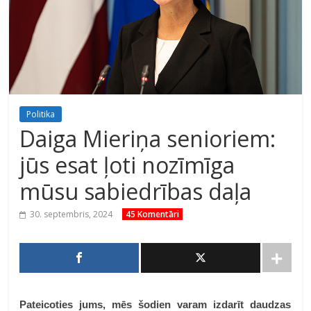
Politika
Daiga Mieriņa senioriem:
jūs esat ļoti nozīmīga
mūsu sabiedrības daļa
30. septembris, 2024
45 Komentāri
Pateicoties jums, mēs šodien varam izdarīt daudzas