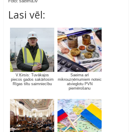
Foto: saeima.lv
Lasi vēl:
V.Ķirsis: Tuvākajos
Saeima arī
piecos gados sakārtosim
mikrouzņēmumiem noteic
Rīgas tiltu saimniecību
atvieglotu PVN
piemērošanu