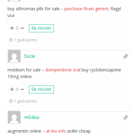
buy zithromax pills for sale –
purchase floxin generic
flagyl
usa
0
Atbildēt
1 gads pirms
5scie
motilium for sale –
domperidone oral
buy cyclobenzaprine
15mg online
0
Atbildēt
1 gads pirms
m04xa
augmentin online –
at bio info
acillin cheap