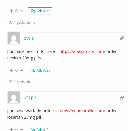
0
Atbildēt
1 gads pirms
otvis
purchase nexium for sale –
https://anexamate.com/
order
nexium 20mg pills
0
Atbildēt
1 gads pirms
uf1p7
purchase warfarin online –
https://coumamide.com/
order
losartan 25mg pill
0
Atbildēt