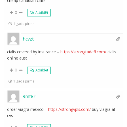
cheap canadian cialis
0
Atbildēt
1 gads pirms
hcvzt
cialis covered by insurance –
https://strongtadafl.com/
cialis
online aust
0
Atbildēt
1 gads pirms
9mf8r
order viagra mexico –
https://strongvpls.com/
buy viagra at
cvs