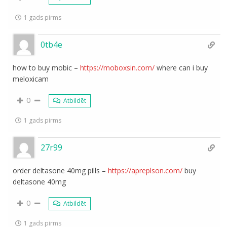
1 gads pirms
0tb4e
how to buy mobic –
https://moboxsin.com/
where can i buy
meloxicam
0
Atbildēt
1 gads pirms
27r99
order deltasone 40mg pills –
https://apreplson.com/
buy
deltasone 40mg
0
Atbildēt
1 gads pirms