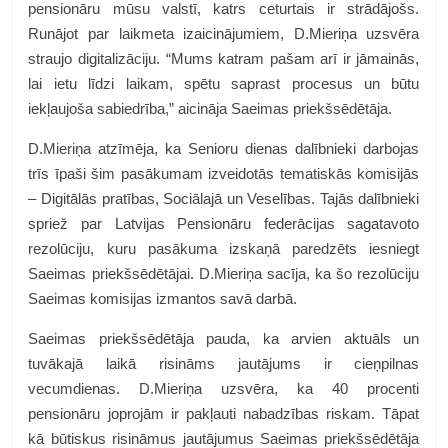
pensionāru mūsu valstī, katrs ceturtais ir strādājošs.
Runājot par laikmeta izaicinājumiem, D.Mieriņa uzsvēra
straujo digitalizāciju. “Mums katram pašam arī ir jāmainās,
lai ietu līdzi laikam, spētu saprast procesus un būtu
iekļaujoša sabiedrība,” aicināja Saeimas priekšsēdētāja.
D.Mieriņa atzīmēja, ka Senioru dienas dalībnieki darbojas
trīs īpaši šim pasākumam izveidotās tematiskās komisijās
– Digitālās pratības, Sociālajā un Veselības. Tajās dalībnieki
spriež par Latvijas Pensionāru federācijas sagatavoto
rezolūciju, kuru pasākuma izskaņā paredzēts iesniegt
Saeimas priekšsēdētājai. D.Mieriņa sacīja, ka šo rezolūciju
Saeimas komisijas izmantos savā darbā.
Saeimas priekšsēdētāja pauda, ka arvien aktuāls un
tuvākajā laikā risināms jautājums ir cieņpilnas
vecumdienas. D.Mieriņa uzsvēra, ka 40 procenti
pensionāru joprojām ir pakļauti nabadzības riskam. Tāpat
kā būtiskus risināmus jautājumus Saeimas priekšsēdētāja