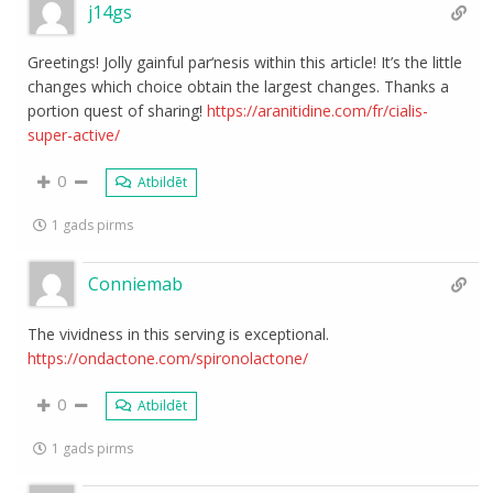
j14gs
Greetings! Jolly gainful par‘nesis within this article! It’s the little
changes which choice obtain the largest changes. Thanks a
portion quest of sharing!
https://aranitidine.com/fr/cialis-
super-active/
0
Atbildēt
1 gads pirms
Conniemab
The vividness in this serving is exceptional.
https://ondactone.com/spironolactone/
0
Atbildēt
1 gads pirms