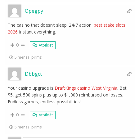
Opegpy
The casino that doesn’t sleep. 24/7 action.
best stake slots
2026
Instant everything.
0
Atbildēt
5 mēneši pirms
Dbbgct
Your casino upgrade is
DraftKings casino West Virginia
. Bet
$5, get 500 spins plus up to $1,000 reimbursed on losses.
Endless games, endless possibilities!
0
Atbildēt
5 mēneši pirms