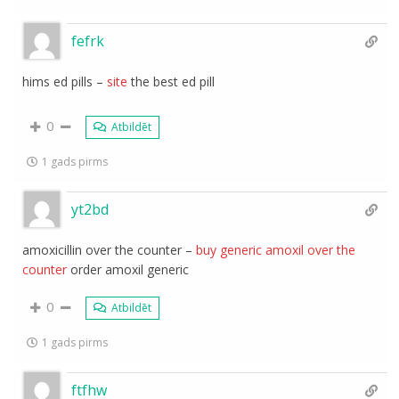
fefrk
hims ed pills –
site
the best ed pill
0
Atbildēt
1 gads pirms
yt2bd
amoxicillin over the counter –
buy generic amoxil over the
counter
order amoxil generic
0
Atbildēt
1 gads pirms
ftfhw