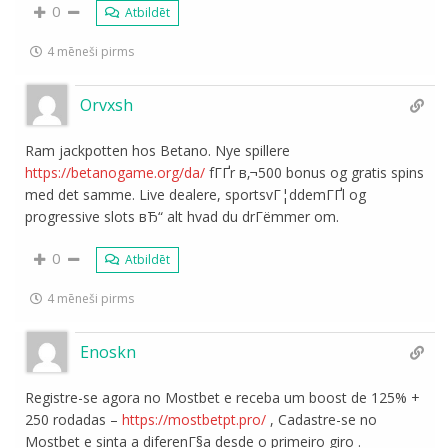
0
Atbildēt
4 mēneši pirms
Orvxsh
Ram jackpotten hos Betano. Nye spillere
https://betanogame.org/da/
fГҐr в‚¬500 bonus og gratis spins
med det samme. Live dealere, sportsvГ¦ddemГҐl og
progressive slots вЂ“ alt hvad du drГёmmer om.
0
Atbildēt
4 mēneši pirms
Enoskn
Registre-se agora no Mostbet e receba um boost de 125% +
250 rodadas –
https://mostbetpt.pro/
, Cadastre-se no
Mostbet e sinta a diferenГ§a desde o primeiro giro .