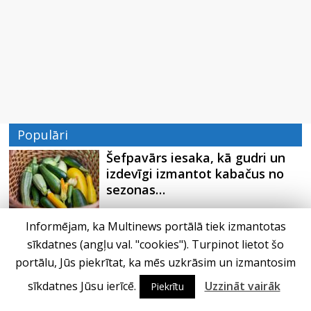
Populāri
Šefpavārs iesaka, kā gudri un
izdevīgi izmantot kabačus no
sezonas…
Informējam, ka Multinews portālā tiek izmantotas
5 svarīgi soļi, lai bērns skolā
sīkdatnes (angļu val. "cookies"). Turpinot lietot šo
atgrieztos vesels un gatavs…
portālu, Jūs piekrītat, ka mēs uzkrāsim un izmantosim
sīkdatnes Jūsu ierīcē.
Uzzināt vairāk
Piekrītu
Pūtēju orķestru svētki Rojā