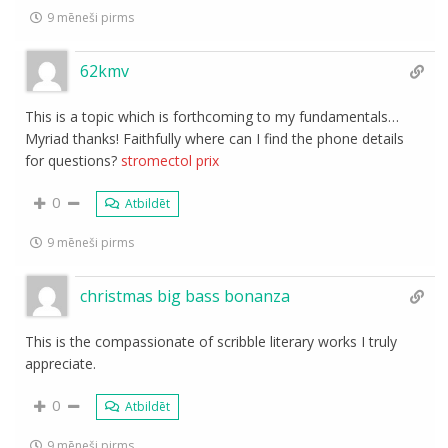
9 mēneši pirms
62kmv
This is a topic which is forthcoming to my fundamentals…
Myriad thanks! Faithfully where can I find the phone details
for questions?
stromectol prix
0
Atbildēt
9 mēneši pirms
christmas big bass bonanza
This is the compassionate of scribble literary works I truly
appreciate.
0
Atbildēt
9 mēneši pirms