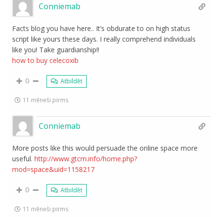
Conniemab
Facts blog you have here.. It’s obdurate to on high status
script like yours these days. I really comprehend individuals
like you! Take guardianship!!
how to buy celecoxib
0
Atbildēt
11 mēneši pirms
Conniemab
More posts like this would persuade the online space more
useful.
http://www.gtcm.info/home.php?
mod=space&uid=1158217
0
Atbildēt
11 mēneši pirms