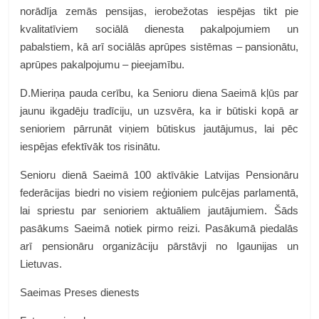
norādīja zemās pensijas, ierobežotas iespējas tikt pie
kvalitatīviem sociālā dienesta pakalpojumiem un
pabalstiem, kā arī sociālās aprūpes sistēmas – pansionātu,
aprūpes pakalpojumu – pieejamību.
D.Mieriņa pauda cerību, ka Senioru diena Saeimā kļūs par
jaunu ikgadēju tradīciju, un uzsvēra, ka ir būtiski kopā ar
senioriem pārrunāt viņiem būtiskus jautājumus, lai pēc
iespējas efektīvāk tos risinātu.
Senioru dienā Saeimā 100 aktīvākie Latvijas Pensionāru
federācijas biedri no visiem reģioniem pulcējas parlamentā,
lai spriestu par senioriem aktuāliem jautājumiem. Šāds
pasākums Saeimā notiek pirmo reizi. Pasākumā piedalās
arī pensionāru organizāciju pārstāvji no Igaunijas un
Lietuvas.
Saeimas Preses dienests