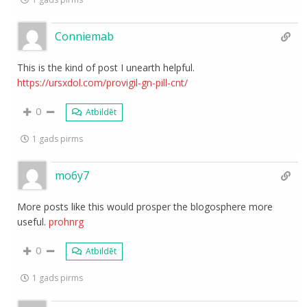
Conniemab
This is the kind of post I unearth helpful.
https://ursxdol.com/provigil-gn-pill-cnt/
0
Atbildēt
1 gads pirms
mo6y7
More posts like this would prosper the blogosphere more
useful.
prohnrg
0
Atbildēt
1 gads pirms