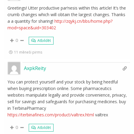
Greetings! Utter productive par‘nesis within this article! It’s the
crumb changes which will obtain the largest changes. Thanks
a a quantity for sharing!
http://zqykj.cn/bbs/home.php?
mod=space&uid=303402
0
Atbildēt
11 mēneši pirms
AxpkReity
You can protect yourself and your stock by being heedful
when buying prescription online. Some pharmaceutics
websites manipulate legally and provide convenience, privacy,
sell for savings and safeguards for purchasing medicines. buy
in TerbinaPharmacy
https://terbinafines.com/product/valtrex.html
valtrex
0
Atbildēt