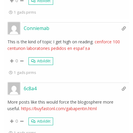
0
Atbildēt
1 gads pirms
Conniemab
This is the kind of topic I get high on reading.
cenforce 100
centurion laboratories pedidos en espaГ±a
0
Atbildēt
1 gads pirms
6c8a4
More posts like this would force the blogosphere more
useful.
https://buyfastonl.com/gabapentin.html
0
Atbildēt
1 gads pirms