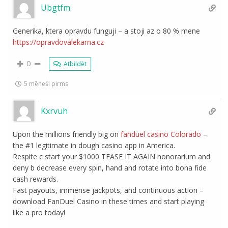
Ubgtfm
Generika, ktera opravdu funguji – a stoji az o 80 % mene
https://opravdovalekarna.cz
0
Atbildēt
5 mēneši pirms
Kxrvuh
Upon the millions friendly big on
fanduel casino Colorado
–
the #1 legitimate in dough casino app in America.
Respite c start your $1000 TEASE IT AGAIN honorarium and
deny b decrease every spin, hand and rotate into bona fide
cash rewards.
Fast payouts, immense jackpots, and continuous action –
download FanDuel Casino in these times and start playing
like a pro today!