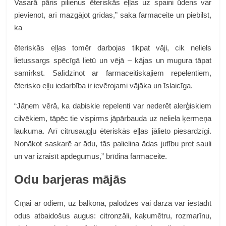
Vasarā pāris pilienus ēteriskās eļļas uz spaini ūdens var
pievienot, arī mazgājot grīdas,” saka farmaceite un piebilst,
ka
ēteriskās eļļas tomēr darbojas tikpat vāji, cik neliels
lietussargs spēcīgā lietū un vējā – kājas un mugura tāpat
samirkst. Salīdzinot ar farmaceitiskajiem repelentiem,
ēterisko eļļu iedarbība ir ievērojami vājāka un īslaicīga.
“Jāņem vērā, ka dabiskie repelenti var nederēt alerģiskiem
cilvēkiem, tāpēc tie vispirms jāpārbauda uz neliela ķermeņa
laukuma. Arī citrusaugļu ēteriskās eļļas jālieto piesardzīgi.
Nonākot saskarē ar ādu, tās palielina ādas jutību pret sauli
un var izraisīt apdegumus,” brīdina farmaceite.
Odu barjeras mājās
Cīņai ar odiem, uz balkona, palodzes vai dārzā var iestādīt
odus atbaidošus augus: citronzāli, kaķumētru, rozmarīnu,