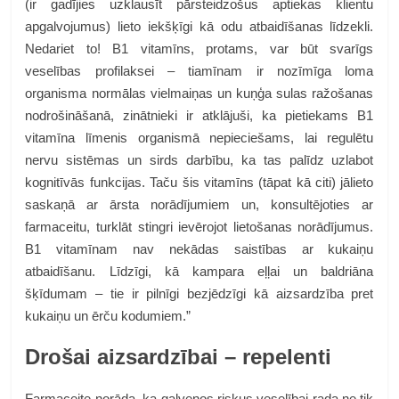
(ir gadījies uzklausīt pārsteidzošus aptiekas klientu
apgalvojumus) lieto iekšķīgi kā odu atbaidīšanas līdzekli.
Nedariet to! B1 vitamīns, protams, var būt svarīgs
veselības profilaksei – tiamīnam ir nozīmīga loma
organisma normālas vielmaiņas un kuņģa sulas ražošanas
nodrošināšanā, zinātnieki ir atklājuši, ka pietiekams B1
vitamīna līmenis organismā nepieciešams, lai regulētu
nervu sistēmas un sirds darbību, ka tas palīdz uzlabot
kognitīvās funkcijas. Taču šis vitamīns (tāpat kā citi) jālieto
saskaņā ar ārsta norādījumiem un, konsultējoties ar
farmaceitu, turklāt stingri ievērojot lietošanas norādījumus.
B1 vitamīnam nav nekādas saistības ar kukaiņu
atbaidīšanu. Līdzīgi, kā kampara eļļai un baldriāna
šķīdumam – tie ir pilnīgi bezjēdzīgi kā aizsardzība pret
kukaiņu un ērču kodumiem.”
Drošai aizsardzībai – repelenti
Farmaceite norāda, ka galvenos riskus veselībai rada ne tik