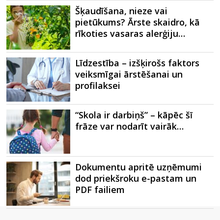
Šķaudīšana, nieze vai
pietūkums? Ārste skaidro, kā
rīkoties vasaras alerģiju…
Līdzestība – izšķirošs faktors
veiksmīgai ārstēšanai un
profilaksei
“Skola ir darbiņš” – kāpēc šī
frāze var nodarīt vairāk…
Dokumentu apritē uzņēmumi
dod priekšroku e-pastam un
PDF failiem