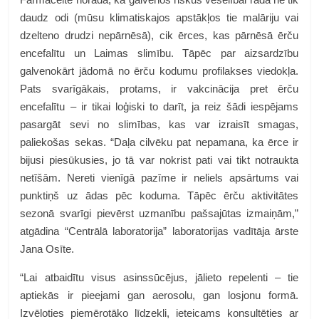
daudz odi (mūsu klimatiskajos apstākļos tie malāriju vai
dzelteno drudzi nepārnēsā), cik ērces, kas pārnēsā ērču
encefalītu un Laimas slimību. Tāpēc par aizsardzību
galvenokārt jādomā no ērču kodumu profilakses viedokļa.
Pats svarīgākais, protams, ir vakcinācija pret ērču
encefalītu – ir tikai loģiski to darīt, ja reiz šādi iespējams
pasargāt sevi no slimības, kas var izraisīt smagas,
paliekošas sekas. “Daļa cilvēku pat nepamana, ka ērce ir
bijusi piesūkusies, jo tā var nokrist pati vai tikt notraukta
netīšām. Nereti vienīgā pazīme ir neliels apsārtums vai
punktiņš uz ādas pēc koduma. Tāpēc ērču aktivitātes
sezonā svarīgi pievērst uzmanību pašsajūtas izmaiņām,”
atgādina “Centrālā laboratorija” laboratorijas vadītāja ārste
Jana Osīte.
“Lai atbaidītu visus asinssūcējus, jālieto repelenti – tie
aptiekās ir pieejami gan aerosolu, gan losjonu formā.
Izvēloties piemērotāko līdzekli, ieteicams konsultēties ar