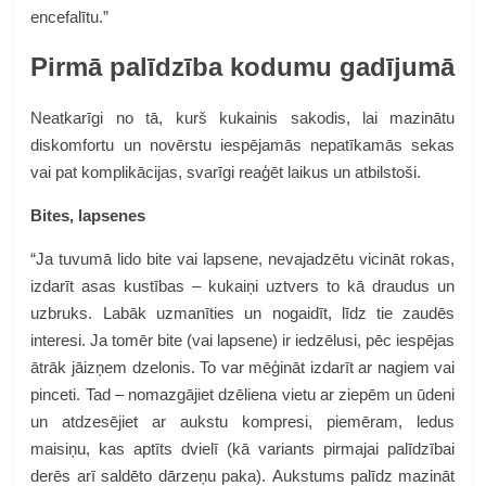
encefalītu.”
Pirmā palīdzība kodumu gadījumā
Neatkarīgi no tā, kurš kukainis sakodis, lai mazinātu
diskomfortu un novērstu iespējamās nepatīkamās sekas
vai pat komplikācijas, svarīgi reaģēt laikus un atbilstoši.
Bites, lapsenes
“Ja tuvumā lido bite vai lapsene, nevajadzētu vicināt rokas,
izdarīt asas kustības – kukaiņi uztvers to kā draudus un
uzbruks. Labāk uzmanīties un nogaidīt, līdz tie zaudēs
interesi. Ja tomēr bite (vai lapsene) ir iedzēlusi, pēc iespējas
ātrāk jāizņem dzelonis. To var mēģināt izdarīt ar nagiem vai
pinceti. Tad – nomazgājiet dzēliena vietu ar ziepēm un ūdeni
un atdzesējiet ar aukstu kompresi, piemēram, ledus
maisiņu, kas aptīts dvielī (kā variants pirmajai palīdzībai
derēs arī saldēto dārzeņu paka). Aukstums palīdz mazināt