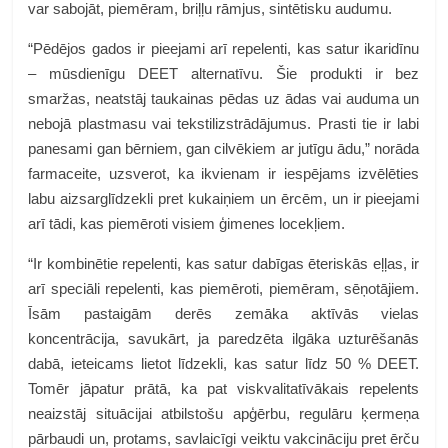
var sabojāt, piemēram, briļļu rāmjus, sintētisku audumu.
“Pēdējos gados ir pieejami arī repelenti, kas satur ikaridīnu
– mūsdienīgu DEET alternatīvu. Šie produkti ir bez
smaržas, neatstāj taukainas pēdas uz ādas vai auduma un
nebojā plastmasu vai tekstilizstrādājumus. Prasti tie ir labi
panesami gan bērniem, gan cilvēkiem ar jutīgu ādu,” norāda
farmaceite, uzsverot, ka ikvienam ir iespējams izvēlēties
labu aizsarglīdzekli pret kukaiņiem un ērcēm, un ir pieejami
arī tādi, kas piemēroti visiem ģimenes locekļiem.
“Ir kombinētie repelenti, kas satur dabīgas ēteriskās eļļas, ir
arī speciāli repelenti, kas piemēroti, piemēram, sēņotājiem.
Īsām pastaigām derēs zemāka aktīvās vielas
koncentrācija, savukārt, ja paredzēta ilgāka uzturēšanās
dabā, ieteicams lietot līdzekli, kas satur līdz 50 % DEET.
Tomēr jāpatur prātā, ka pat viskvalitatīvākais repelents
neaizstāj situācijai atbilstošu apģērbu, regulāru ķermeņa
pārbaudi un, protams, savlaicīgi veiktu vakcināciju pret ērču