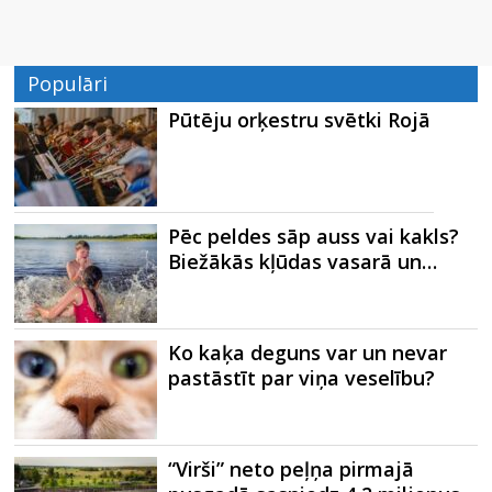
Populāri
Pūtēju orķestru svētki Rojā
Pēc peldes sāp auss vai kakls?
Biežākās kļūdas vasarā un…
Ko kaķa deguns var un nevar
pastāstīt par viņa veselību?
“Virši” neto peļņa pirmajā