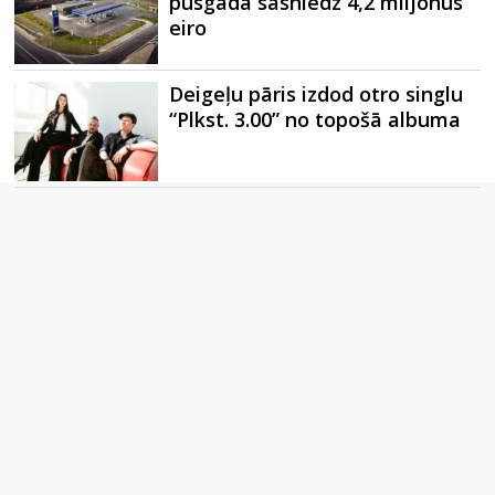
pusgadā sasniedz 4,2 miljonus
eiro
Deigeļu pāris izdod otro singlu
“Plkst. 3.00” no topošā albuma