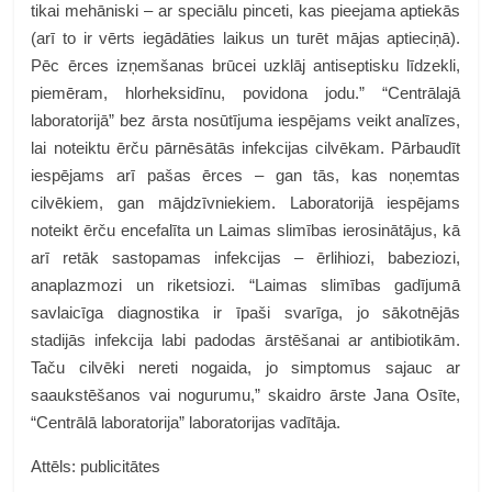
tikai mehāniski – ar speciālu pinceti, kas pieejama aptiekās
(arī to ir vērts iegādāties laikus un turēt mājas aptieciņā).
Pēc ērces izņemšanas brūcei uzklāj antiseptisku līdzekli,
piemēram, hlorheksidīnu, povidona jodu.” “Centrālajā
laboratorijā” bez ārsta nosūtījuma iespējams veikt analīzes,
lai noteiktu ērču pārnēsātās infekcijas cilvēkam. Pārbaudīt
iespējams arī pašas ērces – gan tās, kas noņemtas
cilvēkiem, gan mājdzīvniekiem. Laboratorijā iespējams
noteikt ērču encefalīta un Laimas slimības ierosinātājus, kā
arī retāk sastopamas infekcijas – ērlihiozi, babeziozi,
anaplazmozi un riketsiozi. “Laimas slimības gadījumā
savlaicīga diagnostika ir īpaši svarīga, jo sākotnējās
stadijās infekcija labi padodas ārstēšanai ar antibiotikām.
Taču cilvēki nereti nogaida, jo simptomus sajauc ar
saaukstēšanos vai nogurumu,” skaidro ārste Jana Osīte,
“Centrālā laboratorija” laboratorijas vadītāja.
Attēls: publicitātes