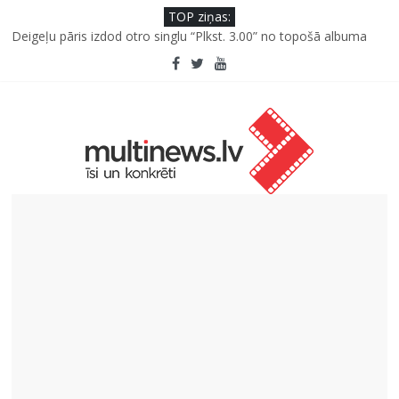
TOP ziņas:
“Virši” neto peļņa pirmajā pusgadā sasniedz 4,2 miljonus eiro
Deigeļu pāris izdod otro singlu “Plkst. 3.00” no topošā albuma
Pūtēju orķestru svētki Rojā
Pēc peldes sāp auss vai kakls? Biežākās kļūdas vasarā un kā no
tām izvairīties
Ko kaķa deguns var un nevar pastāstīt par viņa veselību?