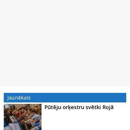
Jaunākais
Pūtēju orķestru svētki Rojā