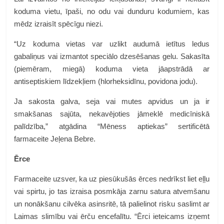
koduma vietu, īpaši, no odu vai dunduru kodumiem, kas
mēdz izraisīt spēcīgu niezi.
“Uz koduma vietas var uzlikt audumā ietītus ledus
gabaliņus vai izmantot speciālo dzesēšanas gelu. Sakasīta
(piemēram, miegā) koduma vieta jāapstrādā ar
antiseptiskiem līdzekļiem (hlorheksidīnu, povidona jodu).
Ja sakosta galva, seja vai mutes apvidus un ja ir
smakšanas sajūta, nekavējoties jāmeklē medicīniskā
palīdzība,” atgādina “Mēness aptiekas” sertificētā
farmaceite Jeļena Bebre.
Ērce
Farmaceite uzsver, ka uz piesūkušās ērces nedrīkst liet eļļu
vai spirtu, jo tas izraisa posmkāja zarnu satura atvemšanu
un nonākšanu cilvēka asinsritē, tā palielinot risku saslimt ar
Laimas slimību vai ērču encefalītu. “Ērci ieteicams izņemt