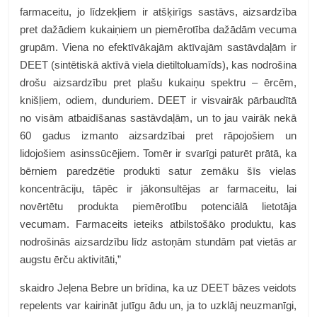
farmaceitu, jo līdzekļiem ir atšķirīgs sastāvs, aizsardzība
pret dažādiem kukaiņiem un piemērotība dažādām vecuma
grupām. Viena no efektīvākajām aktīvajām sastāvdaļām ir
DEET (sintētiskā aktīvā viela dietiltoluamīds), kas nodrošina
drošu aizsardzību pret plašu kukaiņu spektru – ērcēm,
knišļiem, odiem, dunduriem. DEET ir visvairāk pārbaudītā
no visām atbaidīšanas sastāvdaļām, un to jau vairāk nekā
60 gadus izmanto aizsardzībai pret rāpojošiem un
lidojošiem asinssūcējiem. Tomēr ir svarīgi paturēt prātā, ka
bērniem paredzētie produkti satur zemāku šīs vielas
koncentrāciju, tāpēc ir jākonsultējas ar farmaceitu, lai
novērtētu produkta piemērotību potenciālā lietotāja
vecumam. Farmaceits ieteiks atbilstošāko produktu, kas
nodrošinās aizsardzību līdz astoņām stundām pat vietās ar
augstu ērču aktivitāti,”
skaidro Jeļena Bebre un brīdina, ka uz DEET bāzes veidots
repelents var kairināt jutīgu ādu un, ja to uzklāj neuzmanīgi,