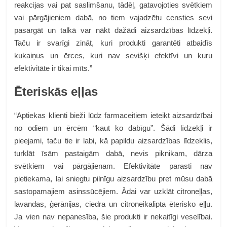
reakcijas vai pat saslimšanu, tādēļ, gatavojoties svētkiem
vai pārgājieniem dabā, no tiem vajadzētu censties sevi
pasargāt un talkā var nākt dažādi aizsardzības līdzekļi.
Taču ir svarīgi zināt, kuri produkti garantēti atbaidīs
kukaiņus un ērces, kuri nav sevišķi efektīvi un kuru
efektivitāte ir tikai mīts.”
Ēteriskās eļļas
“Aptiekas klienti bieži lūdz farmaceitiem ieteikt aizsardzībai
no odiem un ērcēm “kaut ko dabīgu”. Šādi līdzekļi ir
pieejami, taču tie ir labi, kā papildu aizsardzības līdzeklis,
turklāt īsām pastaigām dabā, nevis piknikam, dārza
svētkiem vai pārgājienam. Efektivitāte parasti nav
pietiekama, lai sniegtu pilnīgu aizsardzību pret mūsu dabā
sastopamajiem asinssūcējiem. Ādai var uzklāt citroneļļas,
lavandas, ģerānijas, ciedra un citroneikalipta ēterisko eļļu.
Ja vien nav nepanesība, šie produkti ir nekaitīgi veselībai.