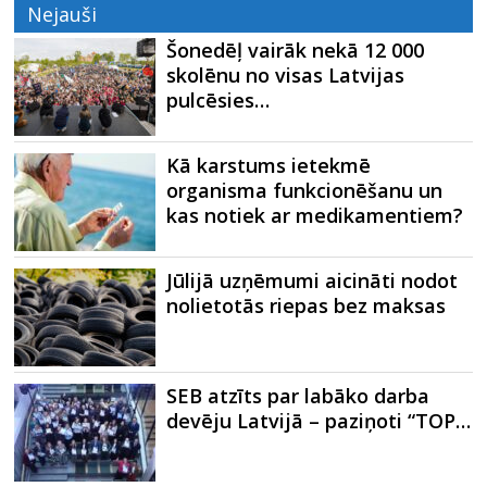
Nejauši
Šonedēļ vairāk nekā 12 000
skolēnu no visas Latvijas
pulcēsies…
Kā karstums ietekmē
organisma funkcionēšanu un
kas notiek ar medikamentiem?
Jūlijā uzņēmumi aicināti nodot
nolietotās riepas bez maksas
SEB atzīts par labāko darba
devēju Latvijā – paziņoti “TOP…