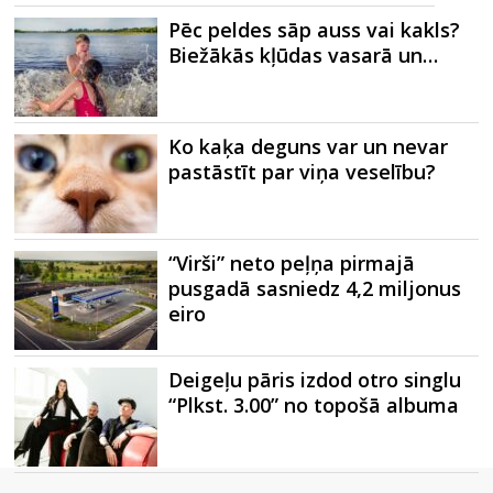
Pēc peldes sāp auss vai kakls?
Biežākās kļūdas vasarā un…
Ko kaķa deguns var un nevar
pastāstīt par viņa veselību?
“Virši” neto peļņa pirmajā
pusgadā sasniedz 4,2 miljonus
eiro
Deigeļu pāris izdod otro singlu
“Plkst. 3.00” no topošā albuma