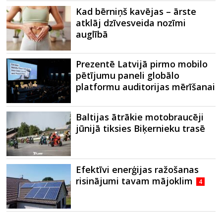
Kad bērniņš kavējas – ārste
atklāj dzīvesveida nozīmi
auglībā
Prezentē Latvijā pirmo mobilo
pētījumu paneli globālo
platformu auditorijas mērīšanai
Baltijas ātrākie motobraucēji
jūnijā tiksies Biķernieku trasē
Efektīvi enerģijas ražošanas
risinājumi tavam mājoklim
4