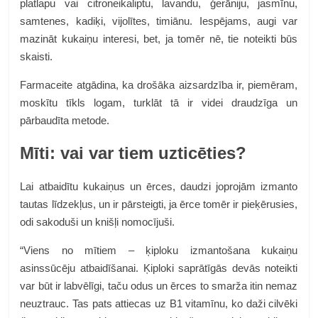
platlapu vai citroneikaliptu, lavandu, ģerāniju, jasmīnu,
samtenes, kadiķi, vijolītes, timiānu. Iespējams, augi var
mazināt kukaiņu interesi, bet, ja tomēr nē, tie noteikti būs
skaisti.
Farmaceite atgādina, ka drošāka aizsardzība ir, piemēram,
moskītu tīkls logam, turklāt tā ir videi draudzīga un
pārbaudīta metode.
Mīti: vai var tiem uzticēties?
Lai atbaidītu kukaiņus un ērces, daudzi joprojām izmanto
tautas līdzekļus, un ir pārsteigti, ja ērce tomēr ir pieķērusies,
odi sakoduši un knišļi nomocījuši.
“Viens no mītiem – ķiploku izmantošana kukaiņu
asinssūcēju atbaidīšanai. Ķiploki saprātīgās devās noteikti
var būt ir labvēlīgi, taču odus un ērces to smarža itin nemaz
neuztrauc. Tas pats attiecas uz B1 vitamīnu, ko daži cilvēki