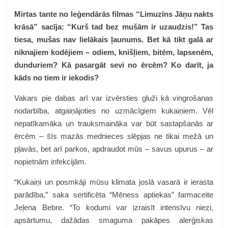
Mirtas tante no leģendārās filmas “Limuzīns Jāņu nakts
krāsā” sacīja: “Kurš tad bez mušām ir uzaudzis!” Tas
tiesa, mušas nav lielākais ļaunums. Bet kā tikt galā ar
niknajiem kodējiem – odiem, knišļiem, bitēm, lapsenēm,
dunduriem? Kā pasargāt sevi no ērcēm? Ko darīt, ja
kāds no tiem ir iekodis?
Vakars pie dabas arī var izvērsties gluži kā vingrošanas
nodarbība, atgaiņājoties no uzmācīgiem kukaiņiem. Vēl
nepatīkamāka un trauksmaināka var būt sastapšanās ar
ērcēm – šīs mazās mednieces slēpjas ne tikai mežā un
pļavās, bet arī parkos, apdraudot mūs – savus upurus – ar
nopietnām infekcijām.
“Kukaiņi un posmkāji mūsu klimata joslā vasarā ir ierasta
parādība,” saka sertificēta “Mēness aptiekas” farmaceite
Jeļena Bebre. “To kodumi var izraisīt intensīvu niezi,
apsārtumu, dažādas smaguma pakāpes alerģiskas