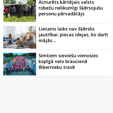
Aizturēts kārtējais valsts
robežu nelikumīgi šķērsojušu
personu pārvadātājs
Lietains laiks nav šķērslis
jautrībai: piecas idejas, ko darīt
mājās…
Simtiem sieviešu vienosies
kopīgā velo braucienā
Biķernieku trasē