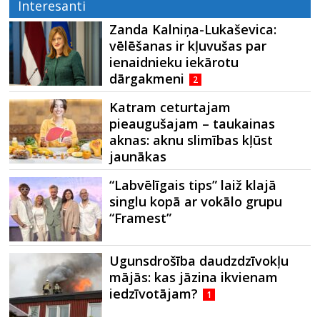
Interesanti
Zanda Kalniņa-Lukaševica:
vēlēšanas ir kļuvušas par
ienaidnieku iekārotu
dārgakmeni
2
Katram ceturtajam
pieaugušajam – taukainas
aknas: aknu slimības kļūst
jaunākas
“Labvēlīgais tips” laiž klajā
singlu kopā ar vokālo grupu
“Framest”
Ugunsdrošība daudzdzīvokļu
mājās: kas jāzina ikvienam
iedzīvotājam?
1