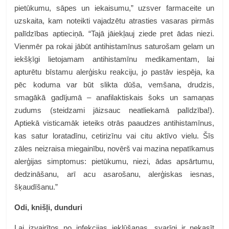
pietūkumu, sāpes un iekaisumu,” uzsver farmaceite un
uzskaita, kam noteikti vajadzētu atrasties vasaras pirmās
palīdzības aptieciņā. “Tajā jāiekļauj ziede pret ādas niezi.
Vienmēr pa rokai jābūt antihistamīnus saturošam gelam un
iekšķīgi lietojamam antihistamīnu medikamentam, lai
apturētu bīstamu alerģisku reakciju, jo pastāv iespēja, ka
pēc koduma var būt slikta dūša, vemšana, drudzis,
smagākā gadījumā – anafilaktiskais šoks un samaņas
zudums (steidzami jāizsauc neatliekamā palīdzība!).
Aptiekā visticamāk ieteiks otrās paaudzes antihistamīnus,
kas satur loratadīnu, cetirizīnu vai citu aktīvo vielu. Šīs
zāles neizraisa miegainību, novērš vai mazina nepatīkamus
alerģijas simptomus: pietūkumu, niezi, ādas apsārtumu,
dedzināšanu, arī acu asarošanu, alerģiskas iesnas,
šķaudīšanu.”
Odi, knišļi, dunduri
Lai izvairītos no infekcijas iekļūšanas, svarīgi ir nekasīt