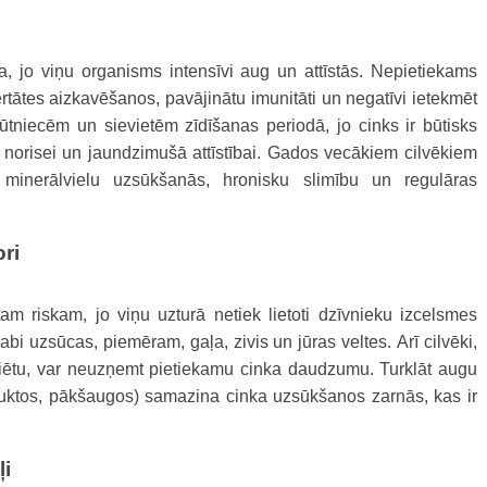
a, jo viņu organisms intensīvi aug un attīstās. Nepietiekams
tātes aizkavēšanos, pavājinātu imunitāti un negatīvi ietekmēt
 grūtniecēm un sievietēm zīdīšanas periodā, jo cinks ir būtisks
 norisei un jaundzimušā attīstībai. Gados vecākiem cilvēkiem
s minerālvielu uzsūkšanās, hronisku slimību un regulāras
ri
am riskam, jo viņu uzturā netiek lietoti dzīvnieku izcelsmes
labi uzsūcas, piemēram, gaļa, zivis un jūras veltes. Arī cilvēki,
diētu, var neuzņemt pietiekamu cinka daudzumu. Turklāt augu
oduktos, pākšaugos) samazina cinka uzsūkšanos zarnās, kas ir
ļi