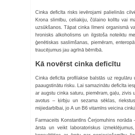
Cinka deficīta risks ievērojami palielinās c
Krona slimību, celiakiju, čūlaino kolītu vai 
uzsūkšanos. Tāpat cinka līmeni organismā var
hronisks alkoholisms un ilgstoša noteiktu me
ģenētiskas saslimšanas, piemēram, enteropā
traucējumus jau agrīnā bērnībā.
Kā novērst cinka deficītu
Cinka deficīta profilakse balstās uz regulār
paaugstinātu risku. Lai samazinātu deficīta ie
ar augstu cinka saturu, piemēram, gaļu, zivis u
avotus – ķirbju un sezama sēklas, riekstus
mijiedarbībai, jo A un B6 vitamīns veicina ci
Farmaceits Konstantīns Čerjomuhins norāda – 
ārsta un veikt laboratoriskus izmeklējumus