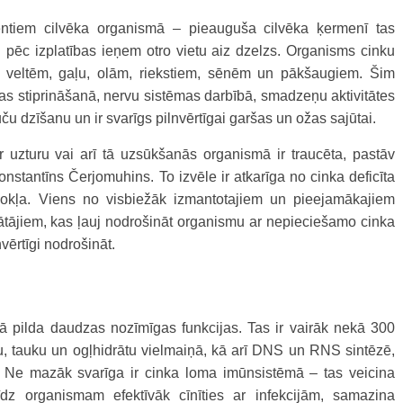
entiem cilvēka organismā – pieauguša cilvēka ķermenī tas
ēc izplatības ieņem otro vietu aiz dzelzs. Organisms cinku
as veltēm, gaļu, olām, riekstiem, sēnēm un pākšaugiem. Šim
s stiprināšanā, nervu sistēmas darbībā, smadzeņu aktivitātes
u dzīšanu un ir svarīgs pilnvērtīgai garšas un ožas sajūtai.
 uzturu vai arī tā uzsūkšanās organismā ir traucēta, pastāv
Konstantīns Čerjomuhins. To izvēle ir atkarīga no cinka deficīta
vokļa. Viens no visbiežāk izmantotajiem un pieejamākajiem
ātājiem, kas ļauj nodrošināt organismu ar nepieciešamo cinka
ērtīgi nodrošināt.
ā pilda daudzas nozīmīgas funkcijas. Tas ir vairāk nekā 300
u, tauku un ogļhidrātu vielmaiņā, kā arī DNS un RNS sintēzē,
 Ne mazāk svarīga ir cinka loma imūnsistēmā – tas veicina
līdz organismam efektīvāk cīnīties ar infekcijām, samazina