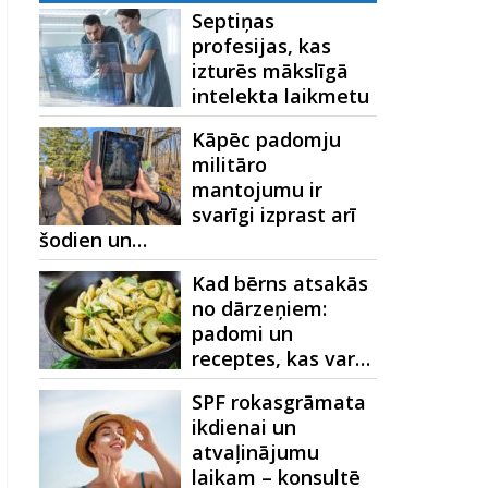
Septiņas
profesijas, kas
izturēs mākslīgā
intelekta laikmetu
Kāpēc padomju
militāro
mantojumu ir
svarīgi izprast arī
šodien un…
Kad bērns atsakās
no dārzeņiem:
padomi un
receptes, kas var…
SPF rokasgrāmata
ikdienai un
atvaļinājumu
laikam – konsultē