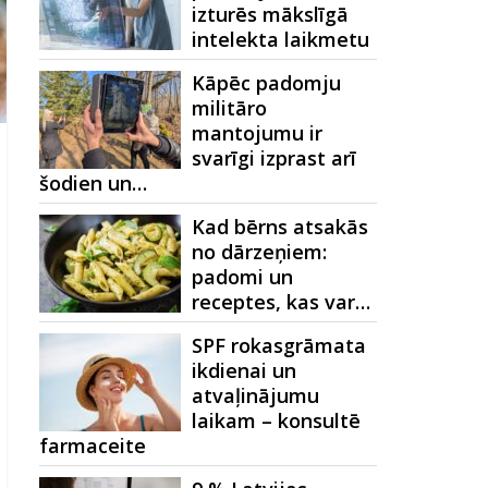
izturēs mākslīgā
intelekta laikmetu
Kāpēc padomju
militāro
mantojumu ir
svarīgi izprast arī
šodien un…
Kad bērns atsakās
no dārzeņiem:
padomi un
receptes, kas var…
SPF rokasgrāmata
ikdienai un
atvaļinājumu
laikam – konsultē
farmaceite