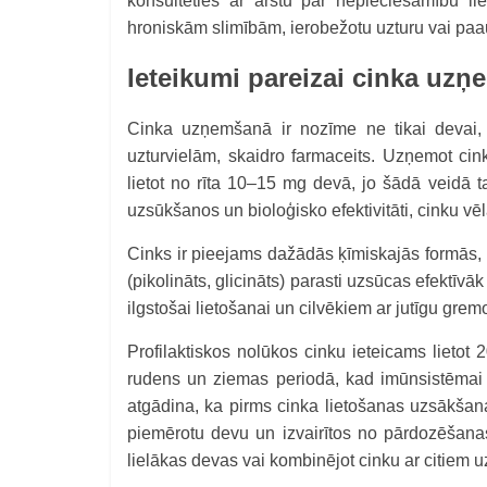
konsultēties ar ārstu par nepieciešamību lie
hroniskām slimībām, ierobežotu uzturu vai paaug
Ieteikumi pareizai cinka uzņ
Cinka uzņemšanā ir nozīme ne tikai devai, 
uzturvielām, skaidro farmaceits. Uzņemot cin
lietot no rīta 10–15 mg devā, jo šādā veidā t
uzsūkšanos un bioloģisko efektivitāti, cinku v
Cinks ir pieejams dažādās ķīmiskajās formās, p
(pikolināts, glicināts) parasti uzsūcas efektīvā
ilgstošai lietošanai un cilvēkiem ar jutīgu gre
Profilaktiskos nolūkos cinku ieteicams lietot 
rudens un ziemas periodā, kad imūnsistēmai 
atgādina, ka pirms cinka lietošanas uzsākšanas
piemērotu devu un izvairītos no pārdozēšanas
lielākas devas vai kombinējot cinku ar citiem u