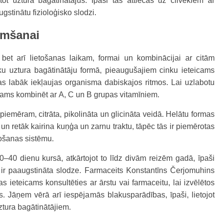
tot uztura bagātinātājus. Īpaši tas attiecas uz cilvēkiem ar
stinātu fizioloģisko slodzi.
emšanai
bet arī lietošanas laikam, formai un kombinācijai ar citām
ku uztura bagātinātāju formā, pieaugušajiem cinku ieteicams
as labāk iekļaujas organisma dabiskajos ritmos. Lai uzlabotu
ēlams kombinēt ar A, C un B grupas vitamīniem.
iemēram, citrāta, pikolināta un glicināta veidā. Helātu formas
k un retāk kairina kuņģa un zarnu traktu, tāpēc tās ir piemērotas
mošanas sistēmu.
20–40 dienu kursā, atkārtojot to līdz divām reizēm gadā, īpaši
ir paaugstināta slodze. Farmaceits Konstantīns Čerjomuhins
 ieteicams konsultēties ar ārstu vai farmaceitu, lai izvēlētos
. Jāņem vērā arī iespējamās blakusparādības, īpaši, lietojot
ztura bagātinātājiem.