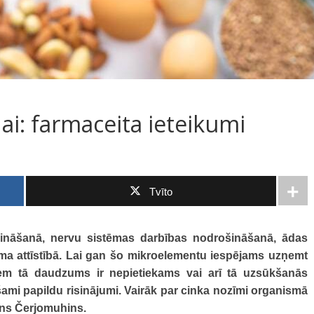
ai: farmaceita ieteikumi
Tvīto
prināšanā, nervu sistēmas darbības nodrošināšanā, ādas
ma attīstībā. Lai gan šo mikroelementu iespējams uzņemt
kiem tā daudzums ir nepietiekams vai arī tā uzsūkšanās
ešami papildu risinājumi. Vairāk par cinka nozīmi organismā
īns Čerjomuhins.