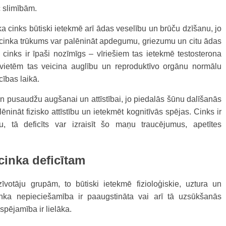
 slimībām.
 cinks būtiski ietekmē arī ādas veselību un brūču dzīšanu, jo
 cinka trūkums var palēnināt apdegumu, griezumu un citu ādas
cinks ir īpaši nozīmīgs – vīriešiem tas ietekmē testosterona
vietēm tas veicina auglību un reproduktīvo orgānu normālu
ecības laikā.
un pusaudžu augšanai un attīstībai, jo piedalās šūnu dalīšanās
ēnināt fizisko attīstību un ietekmēt kognitīvās spējas. Cinks ir
u, tā deficīts var izraisīt šo maņu traucējumus, apetītes
cinka deficītam
īvotāju grupām, to būtiski ietekmē fizioloģiskie, uztura un
nka nepieciešamība ir paaugstināta vai arī tā uzsūkšanās
espējamība ir lielāka.