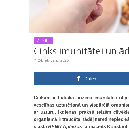
Veselība
Cinks imunitātei un ād
24. februāris, 2026
Dalies
Cinkam ir būtiska nozīme imunitātes sti
veselības uzturēšanā un vispārējā organis
ar uzturu, ikdienas praksē reizēm cilvē
organismā ir traucēta, tādēļ nereti nepieci
stāsta
BENU Aptiekas
farmaceits Konstant