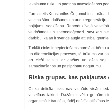
iekaisuma risku un paātrina atveseļošanos pēc
Farmaceits Konstantīns Čerjomuhins norāda, ka
veicina šūnu dalīšanos un audu reģenerāciju;
bojājumu sadzīšanu. Reproduktīvajā veselībā 
veidošanos un spermatoģenēzi, savukārt sie
darbību, kā arī ir svarīgs augļa attīstībai grūtni
Turklāt cinks ir nepieciešams normālai bērnu 
un diferenciācijas procesos, tā trūkums var pal
arī cieši saistīts ar garšas un ožas sajūt
samazināšanos un pastiprinātu nogurumu.
Riska grupas, kas pakļautas 
Cinka deficīta risks nav vienāds visām iedz
veselības faktori. Dažām cilvēku grupām ci
organismā ir traucēta, tādēļ deficīta attīstības i