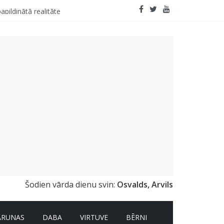
apildinātā realitāte
Šodien vārda dienu svin:
Osvalds, Arvils
ARUNAS
DABA
VIRTUVE
BĒRNI