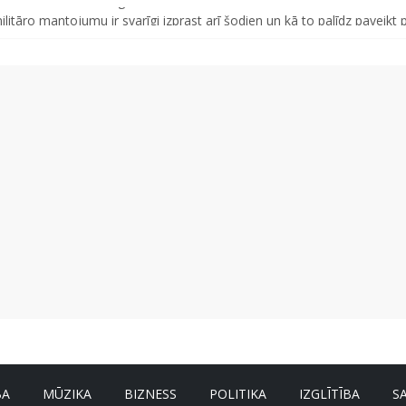
s, kas izturēs mākslīgā intelekta laikmetu
tāro mantojumu ir svarīgi izprast arī šodien un kā to palīdz paveikt p
 no dārzeņiem: padomi un receptes, kas var palīdzēt
ikdienai un atvaļinājumu laikam – konsultē farmaceite
īvotāju parasti strādā no mājām
BA
MŪZIKA
BIZNESS
POLITIKA
IZGLĪTĪBA
S