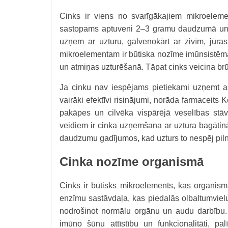
Cinks ir viens no svarīgākajiem mikroelem
sastopams aptuveni 2–3 gramu daudzumā un p
uzņem ar uzturu, galvenokārt ar zivīm, jūr
mikroelementam ir būtiska nozīme imūnsistēma
un atmiņas uzturēšanā. Tāpat cinks veicina brūč
Ja cinku nav iespējams pietiekami uzņemt ar
vairāki efektīvi risinājumi, norāda farmaceits 
pakāpes un cilvēka vispārējā veselības stā
veidiem ir cinka uzņemšana ar uztura bagātin
daudzumu gadījumos, kad uzturs to nespēj pilnv
Cinka nozīme organismā
Cinks ir būtisks mikroelements, kas organism
enzīmu sastāvdaļa, kas piedalās olbaltumviel
nodrošinot normālu orgānu un audu darbību.
imūno šūnu attīstību un funkcionalitāti, pa