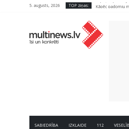
5. augusts, 2026
TOP ziņas:
Septiņas profesija
Kāpēc padomju mili
Kad bērns atsakās
SPF rokasgrāmata 
9 % Latvijas iedz
SABIEDRĪBA
IZKLAIDE
112
VESELĪ