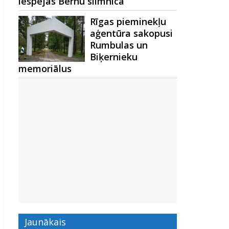
iespējas Bērnu slimnīcā
Rīgas pieminekļu
aģentūra sakopusi
Rumbulas un
Biķernieku
memoriālus
Jaunākais