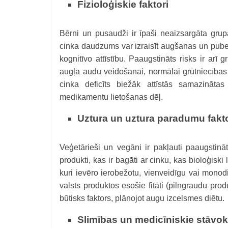
Fizioloģiskie faktori
Bērni un pusaudži ir īpaši neaizsargāta grup
cinka daudzums var izraisīt augšanas un puber
kognitīvo attīstību. Paaugstināts risks ir arī
augļa audu veidošanai, normālai grūtniecības
cinka deficīts biežāk attīstās samazināta
medikamentu lietošanas dēļ.
Uztura un uztura paradumu fakto
Veģetārieši un vegāni ir pakļauti paaugstināt
produkti, kas ir bagāti ar cinku, kas bioloģiski 
kuri ievēro ierobežotu, vienveidīgu vai mono
valsts produktos esošie fitāti (pilngraudu pr
būtisks faktors, plānojot augu izcelsmes diētu.
Slimības un medicīniskie stāvok