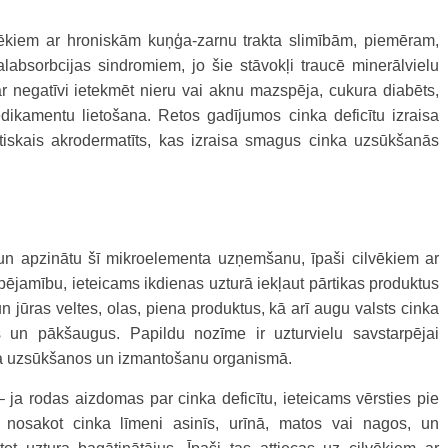
ilvēkiem ar hroniskām kuņģa-zarnu trakta slimībām, piemēram,
malabsorbcijas sindromiem, jo šie stāvokļi traucē minerālvielu
 negatīvi ietekmēt nieru vai aknu mazspēja, cukura diabēts,
dikamentu lietošana. Retos gadījumos cinka deficītu izraisa
tiskais akrodermatīts, kas izraisa smagus cinka uzsūkšanās
u un apzinātu šī mikroelementa uzņemšanu, īpaši cilvēkiem ar
spējamību, ieteicams ikdienas uzturā iekļaut pārtikas produktus
n jūras veltes, olas, piena produktus, kā arī augu valsts cinka
 un pākšaugus. Papildu nozīme ir uzturvielu savstarpējai
nka uzsūkšanos un izmantošanu organismā.
ja rodas aizdomas par cinka deficītu, ieteicams vērsties pie
, nosakot cinka līmeni asinīs, urīnā, matos vai nagos, un