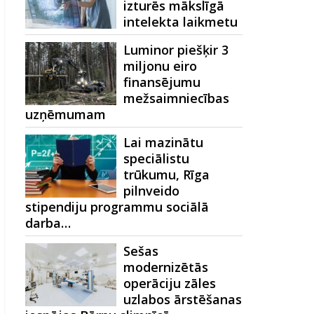
izturēs mākslīgā
intelekta laikmetu
Luminor piešķir 3
miljonu eiro
finansējumu
mežsaimniecības
uzņēmumam
Lai mazinātu
speciālistu
trūkumu, Rīga
pilnveido
stipendiju programmu sociālā
darba…
Sešas
modernizētās
operāciju zāles
uzlabos ārstēšanas