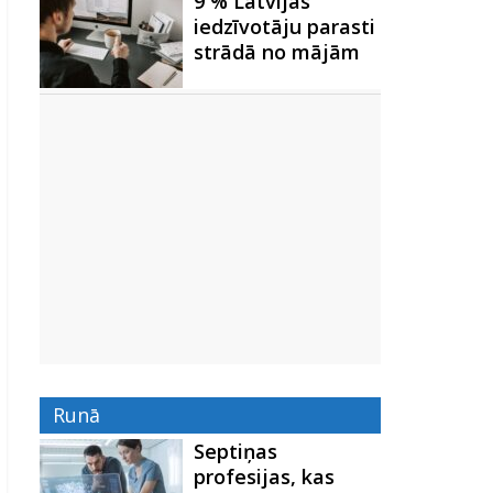
9 % Latvijas
iedzīvotāju parasti
strādā no mājām
Runā
Septiņas
profesijas, kas