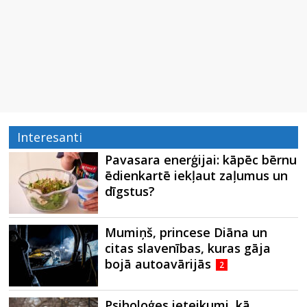
Interesanti
Pavasara enerģijai: kāpēc bērnu
ēdienkartē iekļaut zaļumus un
dīgstus?
Mumiņš, princese Diāna un
citas slavenības, kuras gāja
bojā autoavārijās
2
Psiholoģes ieteikumi, kā