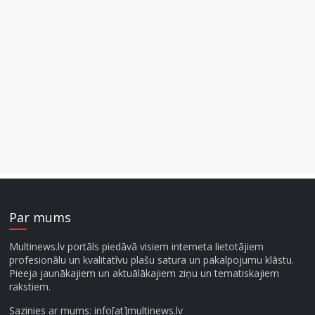
Par mums
Multinews.lv portāls piedāvā visiem interneta lietotājiem
profesionālu un kvalitatīvu plašu satura un pakalpojumu klāstu.
Pieeja jaunākajiem un aktuālākajiem ziņu un tematiskajiem
rakstiem.
Sazinies ar mums: info[at]multinews.lv