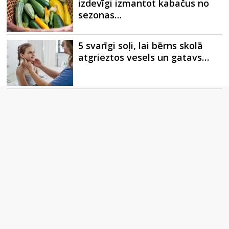
izdevīgi izmantot kabačus no
sezonas…
5 svarīgi soļi, lai bērns skolā
atgrieztos vesels un gatavs…