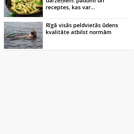
dārzeņiem: padomi un
receptes, kas var…
Rīgā visās peldvietās ūdens
kvalitāte atbilst normām