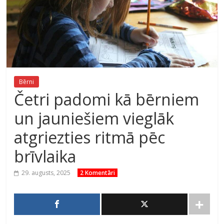
Bērni
Četri padomi kā bērniem
un jauniešiem vieglāk
atgriezties ritmā pēc
brīvlaika
29. augusts, 2025
2 Komentāri