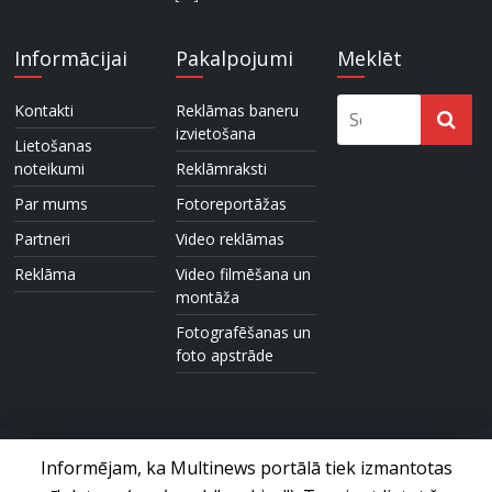
Informācijai
Pakalpojumi
Meklēt
Kontakti
Reklāmas baneru
izvietošana
Lietošanas
noteikumi
Reklāmraksti
Par mums
Fotoreportāžas
Partneri
Video reklāmas
Reklāma
Video filmēšana un
montāža
Fotografēšanas un
foto apstrāde
Informējam, ka Multinews portālā tiek izmantotas