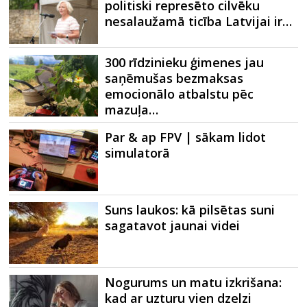
politiski represēto cilvēku
nesalaužamā ticība Latvijai ir…
300 rīdzinieku ģimenes jau
saņēmušas bezmaksas
emocionālo atbalstu pēc
mazuļa…
Par & ap FPV | sākam lidot
simulatorā
Suns laukos: kā pilsētas suni
sagatavot jaunai videi
Nogurums un matu izkrišana:
kad ar uzturu vien dzelzi