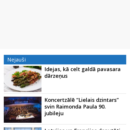
Nejauši
Idejas, kā celt galdā pavasara
dārzeņus
Koncertzālē “Lielais dzintars”
svin Raimonda Paula 90.
jubileju