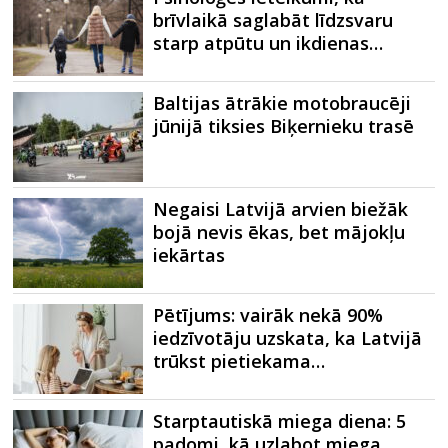
brīvlaikā saglabāt līdzsvaru
starp atpūtu un ikdienas…
Baltijas ātrākie motobraucēji
jūnijā tiksies Biķernieku trasē
Negaisi Latvijā arvien biežāk
bojā nevis ēkas, bet mājokļu
iekārtas
Pētījums: vairāk nekā 90%
iedzīvotāju uzskata, ka Latvijā
trūkst pietiekama…
Starptautiskā miega diena: 5
padomi, kā uzlabot miega