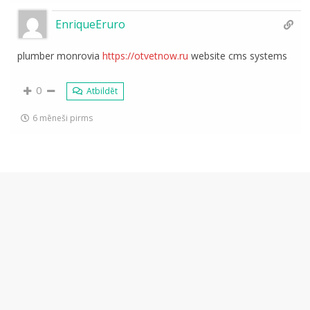
EnriqueEruro
plumber monrovia
https://otvetnow.ru
website cms systems
0
Atbildēt
6 mēneši pirms