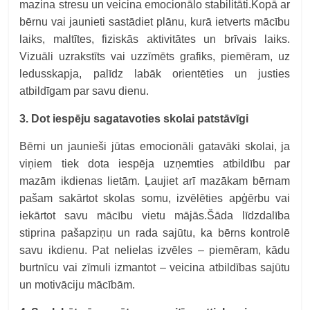
mazina stresu un veicina emocionālo stabilitāti.Kopā ar
bērnu vai jaunieti sastādiet plānu, kurā ietverts mācību
laiks, maltītes, fiziskās aktivitātes un brīvais laiks.
Vizuāli uzrakstīts vai uzzīmēts grafiks, piemēram, uz
ledusskapja, palīdz labāk orientēties un justies
atbildīgam par savu dienu.
3. Dot iespēju sagatavoties skolai patstāvīgi
Bērni un jaunieši jūtas emocionāli gatavāki skolai, ja
viņiem tiek dota iespēja uzņemties atbildību par
mazām ikdienas lietām. Ļaujiet arī mazākam bērnam
pašam sakārtot skolas somu, izvēlēties apģērbu vai
iekārtot savu mācību vietu mājās.Šāda līdzdalība
stiprina pašapziņu un rada sajūtu, ka bērns kontrolē
savu ikdienu. Pat nelielas izvēles – piemēram, kādu
burtnīcu vai zīmuli izmantot – veicina atbildības sajūtu
un motivāciju mācībām.