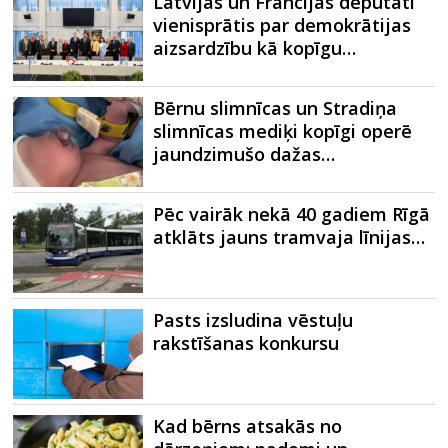
Latvijas un Francijas deputāti
vienisprātis par demokrātijas
aizsardzību kā kopīgu…
Bērnu slimnīcas un Stradiņa
slimnīcas mediķi kopīgi operē
jaundzimušo dažas…
Pēc vairāk nekā 40 gadiem Rīgā
atklāts jauns tramvaja līnijas…
Pasts izsludina vēstuļu
rakstīšanas konkursu
Kad bērns atsakās no