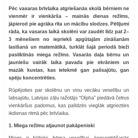
Pēc vasaras brīvlaika atgriešanās skolā bērniem ne
vienmēr ir vienkārša – mainās dienas režīms,
jāpierod pie agrāka rīta un mācību slodzes. Pētījumi
rāda, ka vasaras laikā skolēni var zaudēt līdz pat 2–
3 mēnešiem no iepriekš apgūtajām zināšanām
lasīšanā un matemātikā, turklāt šajā periodā bieži
pasliktinās miega režīms. Vasarās daļa bērnu un
jauniešu vairāk laika pavada pie ekrāniem un
mazāk kustas, kas ietekmē gan pašsajūtu, gan
spēju koncentrēties.
Rūpējoties par skolēnu un viņu vecāku veselību un
labsajūtu, Latvijas zāļu ražotājs “Olpha” piedāvā četrus
vienkāršus padomus, kas palīdzēs vieglāk atgriezties
ikdienas ritmā pēc brīvlaika.
1. Miega režīmu atjaunot pakāpeniski
Miegs ir būtisks bērna veselībai, koncentrēšanās