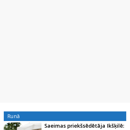
Runā
Saeimas priekšsēdētāja Ikšķilē: