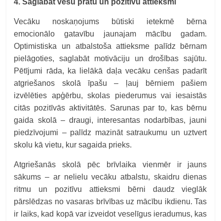
4. Saglabāt vēsu prātu un pozitīvu attieksmi
Vecāku noskaņojums būtiski ietekmē bērna
emocionālo gatavību jaunajam mācību gadam.
Optimistiska un atbalstoša attieksme palīdz bērnam
pielāgoties, saglabāt motivāciju un drošības sajūtu.
Pētījumi rāda, ka lielākā daļa vecāku cenšas padarīt
atgriešanos skolā īpašu – ļauj bērniem pašiem
izvēlēties apģērbu, skolas piederumus vai iesaistās
citās pozitīvās aktivitātēs. Sarunas par to, kas bērnu
gaida skolā – draugi, interesantas nodarbības, jauni
piedzīvojumi – palīdz mazināt satraukumu un uztvert
skolu kā vietu, kur sagaida prieks.
Atgriešanās skolā pēc brīvlaika vienmēr ir jauns
sākums – ar nelielu vecāku atbalstu, skaidru dienas
ritmu un pozitīvu attieksmi bērni daudz vieglāk
pārslēdzas no vasaras brīvības uz mācību ikdienu. Tas
ir laiks, kad kopā var izveidot veselīgus ieradumus, kas