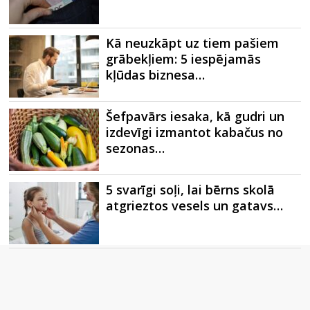
Kā neuzkāpt uz tiem pašiem
grābekļiem: 5 iespējamās
kļūdas biznesa…
Šefpavārs iesaka, kā gudri un
izdevīgi izmantot kabačus no
sezonas…
5 svarīgi soļi, lai bērns skolā
atgrieztos vesels un gatavs…