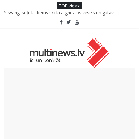
TOP ziņas:
5 svarīgi soļi, lai bērns skolā atgrieztos vesels un gatavs
mācībām
Saeimas priekšsēdētāja Ikšķilē: politiski represēto cilvēku
nesalaužamā ticība Latvijai ir mūsu valsts spēka pamats
Viens klikšķis līdz maksājumam vai viens mirklis līdz krāpšanai?
Kā neuzkāpt uz tiem pašiem grābekļiem: 5 iespējamās kļūdas
biznesa izaugsmē
Šefpavārs iesaka, kā gudri un izdevīgi izmantot kabačus no
sezonas sākuma līdz pat ziemai