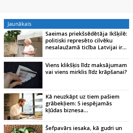
Jaunākais
Saeimas priekšsēdētāja Ikšķilē:
politiski represēto cilvēku
nesalaužamā ticība Latvijai ir…
Viens klikšķis līdz maksājumam
vai viens mirklis līdz krāpšanai?
Kā neuzkāpt uz tiem pašiem
grābekļiem: 5 iespējamās
kļūdas biznesa…
Šefpavārs iesaka, kā gudri un