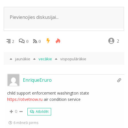
ni
ki
2
2
0
0
jaunākie
vecākie
vispopulārākie
EnriqueEruro
child support enforcement washington state
https://otvetnow.ru
air condition service
0
Atbildēt
6 mēneši pirms