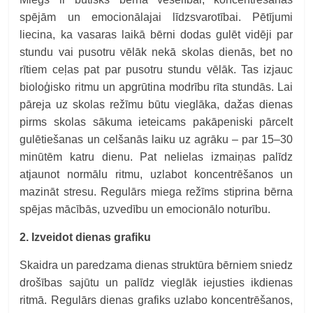
spējām un emocionālajai līdzsvarotībai. Pētījumi
liecina, ka vasaras laikā bērni dodas gulēt vidēji par
stundu vai pusotru vēlāk nekā skolas dienās, bet no
rītiem ceļas pat par pusotru stundu vēlāk. Tas izjauc
bioloģisko ritmu un apgrūtina modrību rīta stundās. Lai
pāreja uz skolas režīmu būtu vieglāka, dažas dienas
pirms skolas sākuma ieteicams pakāpeniski pārcelt
gulētiešanas un celšanās laiku uz agrāku – par 15–30
minūtēm katru dienu. Pat nelielas izmaiņas palīdz
atjaunot normālu ritmu, uzlabot koncentrēšanos un
mazināt stresu. Regulārs miega režīms stiprina bērna
spējas mācībās, uzvedību un emocionālo noturību.
2. Izveidot dienas grafiku
Skaidra un paredzama dienas struktūra bērniem sniedz
drošības sajūtu un palīdz vieglāk iejusties ikdienas
ritmā. Regulārs dienas grafiks uzlabo koncentrēšanos,