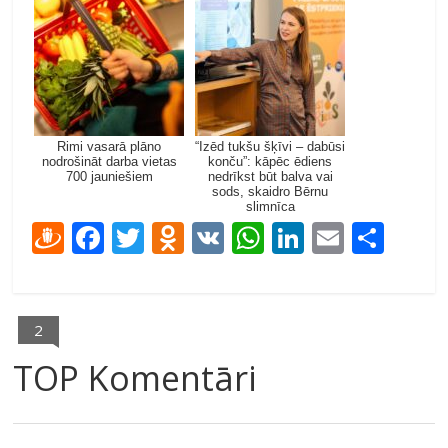
Rimi vasarā plāno
“Izēd tukšu šķīvi – dabūsi
nodrošināt darba vietas
konču”: kāpēc ēdiens
700 jauniešiem
nedrīkst būt balva vai
sods, skaidro Bērnu
slimnīca
D
F
T
O
V
W
Li
E
S
ra
ac
w
d
K
h
n
m
h
u
e
itt
n
at
k
ai
ar
gi
b
er
o
s
e
l
e
2
e
o
kl
A
dI
TOP Komentāri
m
o
as
p
n
k
s
p