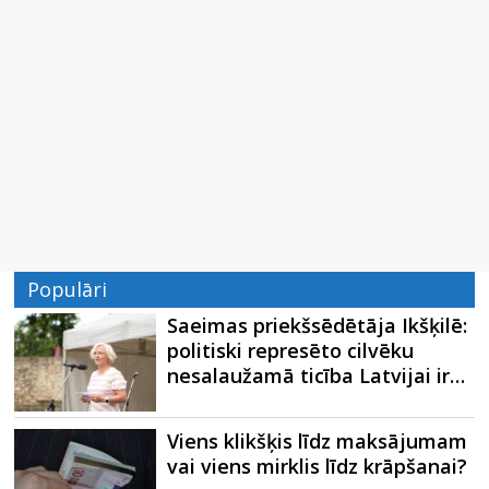
Populāri
Saeimas priekšsēdētāja Ikšķilē:
politiski represēto cilvēku
nesalaužamā ticība Latvijai ir…
Viens klikšķis līdz maksājumam
vai viens mirklis līdz krāpšanai?