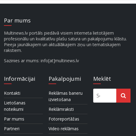
Par mums
Multinews.lv portāls piedāvā visiem interneta lietotājiem
profesionālu un kvalitatīvu plašu satura un pakalpojumu klāstu.
Pieeja jaunākajiem un aktuālākajiem ziņu un tematiskajiem
rakstiem.
Sazinies ar mums: info[at]multinews.lv
Informācijai
Pakalpojumi
Meklēt
Kontakti
Reklāmas baneru
izvietošana
Lietošanas
noteikumi
Reklāmraksti
Par mums
Fotoreportāžas
Partneri
Video reklāmas