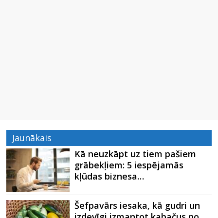
Jaunākais
Kā neuzkāpt uz tiem pašiem
grābekļiem: 5 iespējamās
kļūdas biznesa…
Šefpavārs iesaka, kā gudri un
izdevīgi izmantot kabačus no