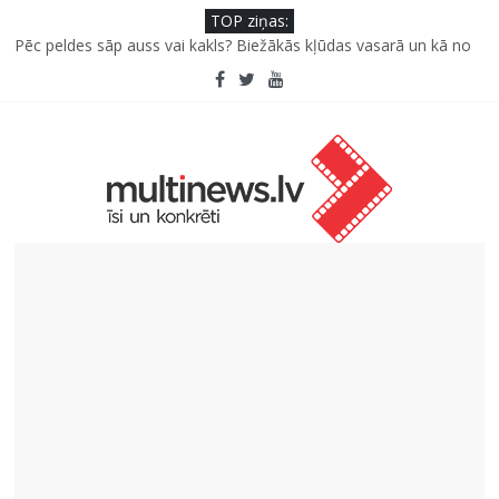
TOP ziņas:
Pūtēju orķestru svētki Rojā
Pēc peldes sāp auss vai kakls? Biežākās kļūdas vasarā un kā no
tām izvairīties
Kā neuzkāpt uz tiem pašiem grābekļiem: 5 iespējamās kļūdas
biznesa izaugsmē
Šefpavārs iesaka, kā gudri un izdevīgi izmantot kabačus no
sezonas sākuma līdz pat ziemai
5 svarīgi soļi, lai bērns skolā atgrieztos vesels un gatavs
mācībām