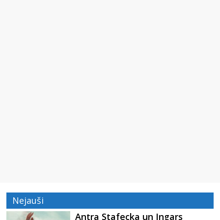
Nejauši
Antra Stafecka un Ingars