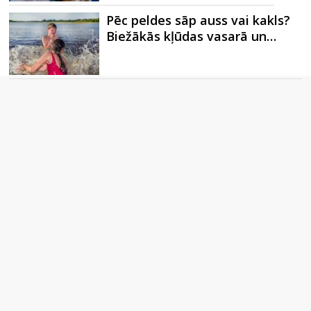
Pēc peldes sāp auss vai kakls?
Biežākās kļūdas vasarā un…