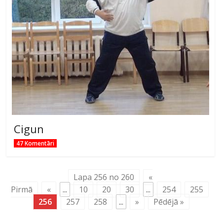
Cigun
47 Komentāri
Lapa 256 no 260
«
Pirmā
«
...
10
20
30
...
254
255
256
257
258
...
»
Pēdējā »