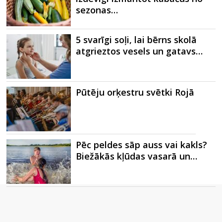
sezonas…
5 svarīgi soļi, lai bērns skolā
atgrieztos vesels un gatavs…
Pūtēju orķestru svētki Rojā
Pēc peldes sāp auss vai kakls?
Biežākās kļūdas vasarā un…