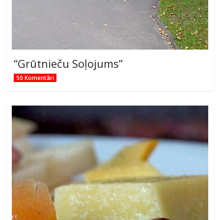
“Grūtnieču Soļojums”
50 Komentāri