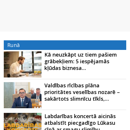
Runā
Kā neuzkāpt uz tiem pašiem
grābekļiem: 5 iespējamās
kļūdas biznesa…
Valdības rīcības plāna
prioritātes veselības nozarē –
sakārtots slimnīcu tīkls,…
Labdarības koncertā aicinās
atbalstīt piecgadīgo Lūkasu
cīņā ar smagu slimību