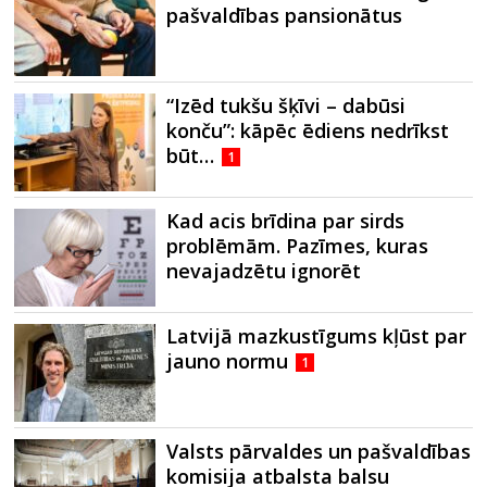
pašvaldības pansionātus
“Izēd tukšu šķīvi – dabūsi
konču”: kāpēc ēdiens nedrīkst
būt…
1
Kad acis brīdina par sirds
problēmām. Pazīmes, kuras
nevajadzētu ignorēt
Latvijā mazkustīgums kļūst par
jauno normu
1
Valsts pārvaldes un pašvaldības
komisija atbalsta balsu