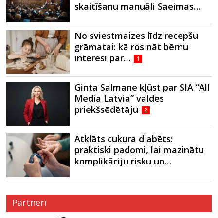
skaitīšanu manuāli Saeimas…
No sviestmaizes līdz recepšu
grāmatai: kā rosināt bērnu
interesi par…
1
Ginta Salmane kļūst par SIA “All
Media Latvia” valdes
priekšsēdētāju
2
Atklāts cukura diabēts:
praktiski padomi, lai mazinātu
komplikāciju risku un…
Partneri