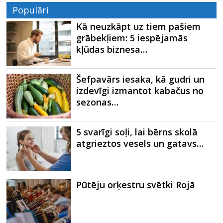
Populāri
Kā neuzkāpt uz tiem pašiem
grābekļiem: 5 iespējamās
kļūdas biznesa…
Šefpavārs iesaka, kā gudri un
izdevīgi izmantot kabačus no
sezonas…
5 svarīgi soļi, lai bērns skolā
atgrieztos vesels un gatavs…
Pūtēju orķestru svētki Rojā