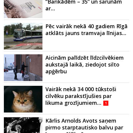
“Barikādēm – 35” un sarunām
ar…
Pēc vairāk nekā 40 gadiem Rīgā
atklāts jauns tramvaja līnijas…
Aicinām palīdzēt līdzcilvēkiem
aukstajā laikā, ziedojot silto
apģērbu
Vairāk nekā 34 000 tūkstoši
cilvēku parakstījušies par
likuma grozījumiem…
1
Kārlis Arnolds Avots saņem
pirmo starptautisko balvu par