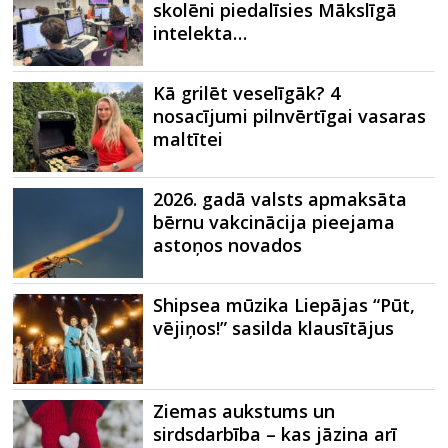
skolēni piedalīsies Mākslīgā
intelekta…
Kā grilēt veselīgāk? 4
nosacījumi pilnvērtīgai vasaras
maltītei
2026. gadā valsts apmaksāta
bērnu vakcinācija pieejama
astoņos novados
Shipsea mūzika Liepājas “Pūt,
vējiņos!” sasilda klausītājus
Ziemas aukstums un
sirdsdarbība – kas jāzina arī