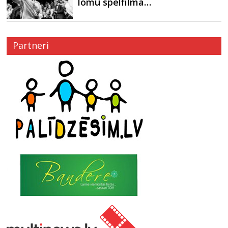
lomu spēlfilmā…
Partneri