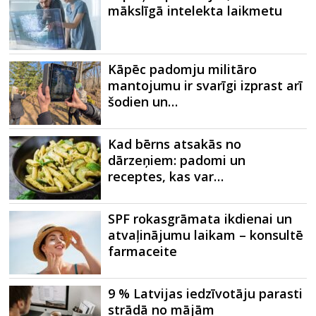
mākslīgā intelekta laikmetu
Kāpēc padomju militāro
mantojumu ir svarīgi izprast arī
šodien un…
Kad bērns atsakās no
dārzeņiem: padomi un
receptes, kas var…
SPF rokasgrāmata ikdienai un
atvaļinājumu laikam – konsultē
farmaceite
9 % Latvijas iedzīvotāju parasti
strādā no mājām