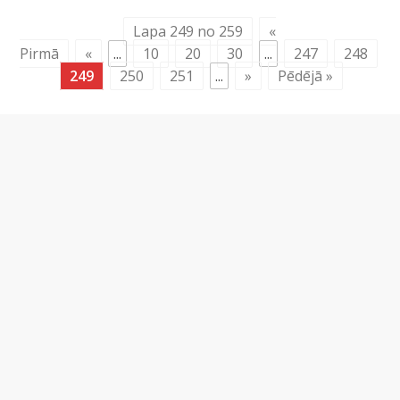
Lapa 249 no 259
«
Pirmā
«
...
10
20
30
...
247
248
249
250
251
...
»
Pēdējā »