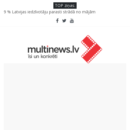
TOP ziņas:
SPF rokasgrāmata ikdienai un atvaļinājumu laikam – konsultē
farmaceite
9 % Latvijas iedzīvotāju parasti strādā no mājām
Septiņas profesijas, kas izturēs mākslīgā intelekta laikmetu
Kāpēc padomju militāro mantojumu ir svarīgi izprast arī šodien
un kā to palīdz paveikt papildinātā realitāte
Kad bērns atsakās no dārzeņiem: padomi un receptes, kas var
palīdzēt