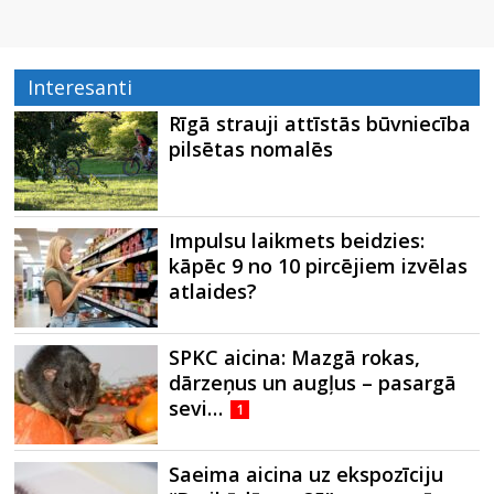
Interesanti
Rīgā strauji attīstās būvniecība
pilsētas nomalēs
Impulsu laikmets beidzies:
kāpēc 9 no 10 pircējiem izvēlas
atlaides?
SPKC aicina: Mazgā rokas,
dārzeņus un augļus – pasargā
sevi…
1
Saeima aicina uz ekspozīciju