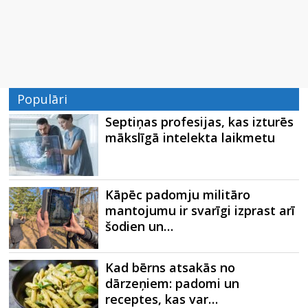
Populāri
Septiņas profesijas, kas izturēs
mākslīgā intelekta laikmetu
Kāpēc padomju militāro
mantojumu ir svarīgi izprast arī
šodien un…
Kad bērns atsakās no
dārzeņiem: padomi un
receptes, kas var…