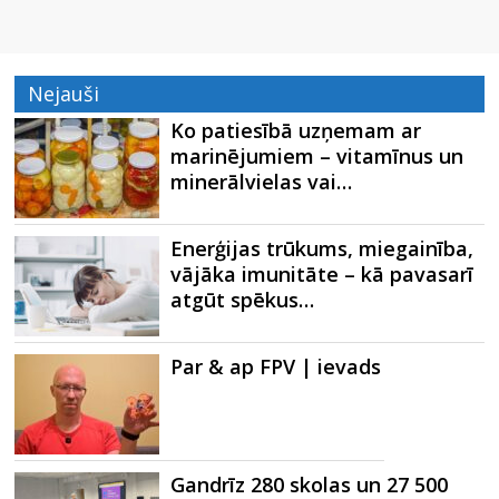
Nejauši
Ko patiesībā uzņemam ar
marinējumiem – vitamīnus un
minerālvielas vai…
Enerģijas trūkums, miegainība,
vājāka imunitāte – kā pavasarī
atgūt spēkus…
Par & ap FPV | ievads
Gandrīz 280 skolas un 27 500