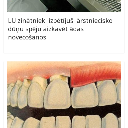
LU zinātnieki izpētījuši ārstniecisko
dūņu spēju aizkavēt ādas
novecošanos