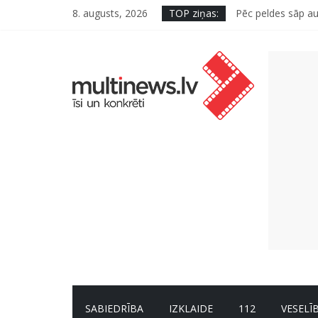
8. augusts, 2026
TOP ziņas:
Pēc peldes sāp au
Kā neuzkāpt uz t
Šefpavārs iesaka,
5 svarīgi soļi, la
Pūtēju orķestru s
SABIEDRĪBA
IZKLAIDE
112
VESELĪ