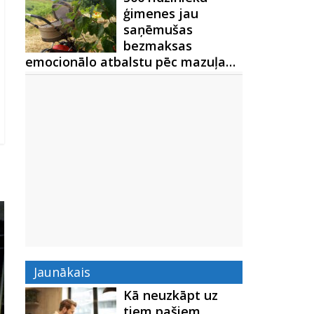
ģimenes jau
saņēmušas
bezmaksas
emocionālo atbalstu pēc mazuļa…
Jaunākais
Kā neuzkāpt uz
tiem pašiem