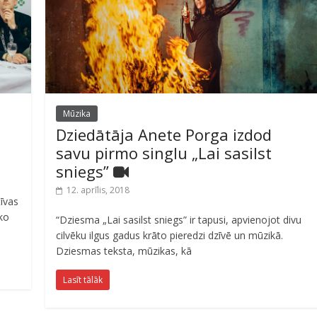
Mūzika
Dziedātāja Anete Porga izdod
savu pirmo singlu „Lai sasilst
sniegs”
12. aprīlis, 2018
tīvas
 ko
“Dziesma „Lai sasilst sniegs” ir tapusi, apvienojot divu
cilvēku ilgus gadus krāto pieredzi dzīvē un mūzikā.
Dziesmas teksta, mūzikas, kā
Lasīt tālāk