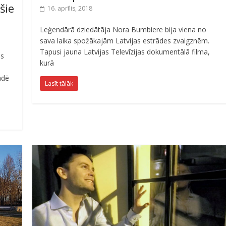
šie
16. aprīlis, 2018
Leģendārā dziedātāja Nora Bumbiere bija viena no
sava laika spožākajām Latvijas estrādes zvaigznēm.
Tapusi jauna Latvijas Televīzijas dokumentālā filma,
is
kurā
ādē
Lasīt tālāk