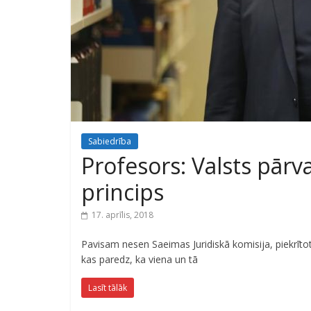
Sabiedrība
Profesors: Valsts pārv
princips
17. aprīlis, 2018
Pavisam nesen Saeimas Juridiskā komisija, piekrīto
kas paredz, ka viena un tā
Lasīt tālāk