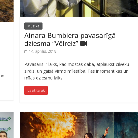
Mūzika
Ainara Bumbiera pavasarīgā
dziesma “Vēlreiz”
14. aprīlis, 2018
Pavasaris ir laiks, kad mostas daba, atplaukst cilvēku
sirdis, un gaisā virmo mīlestība. Tas ir romantikas un
man
mīlas dziesmu laiks.
Lasīt tālāk