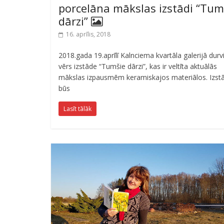
porcelāna mākslas izstādi “Tum
dārzi”
16. aprīlis, 2018
2018.gada 19.aprīlī Kalnciema kvartāla galerijā durv
vērs izstāde “Tumšie dārzi”, kas ir veltīta aktuālās
mākslas izpausmēm keramiskajos materiālos. Izst
būs
Lasīt tālāk