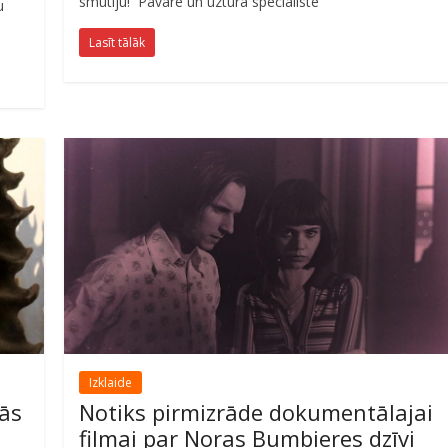
smūtiju! Pavāre un uztura speciāliste
u
Lasīt tālāk
Izklaide
lās
Notiks pirmizrāde dokumentālajai
filmai par Noras Bumbieres dzīvi