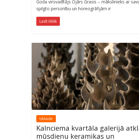
Goda virsvadītājs Ojārs Grasis – mākslinieks ar sav
spilgto personību un horeogrāfijām ir
Lasīt tālāk
Izklaide
Kalnciema kvartāla galerijā atk
mūsdienu keramikas un