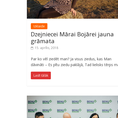
Izklaide
Dzejniecei Mārai Bojārei jauna
grāmata
15. aprīlis, 2018
Par ko vēl ziedēt man? Ja visus ziedus, kas Man
dāvināti – Es pītu ziedu paklājā, Tad lielisks tērps 
Lasīt tālāk