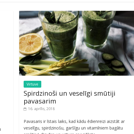
Virtuve
Spirdzinoši un veselīgi smūtiji
pavasarim
16. aprīlis, 2018
Pavasaris ir īstais laiks, kad kādu ēdienreizi aizstāt ar
veselīgu, spirdzinošu, garšīgu un vitamīniem bagātu
u