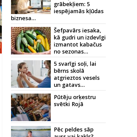
grābekļiem: 5
iespējamās kļūdas
biznesa…
Šefpavārs iesaka,
kā gudri un izdevīgi
izmantot kabačus
no sezonas…
5 svarīgi soļi, lai
bērns skolā
atgrieztos vesels
un gatavs…
Pūtēju orķestru
svētki Rojā
Pēc peldes sāp
auss vai kakls?