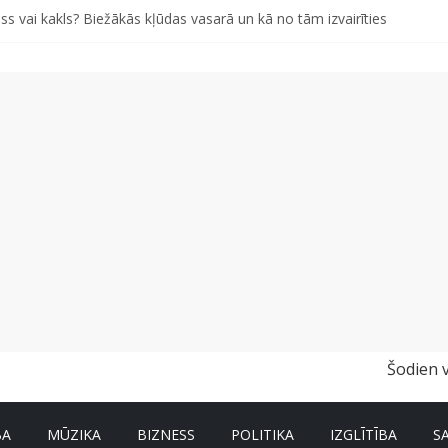
ss vai kakls? Biežākās kļūdas vasarā un kā no tām izvairīties
iem pašiem grābekļiem: 5 iespējamās kļūdas biznesa izaugsmē
 kā gudri un izdevīgi izmantot kabačus no sezonas sākuma līdz pat zi
i bērns skolā atgrieztos vesels un gatavs mācībām
vētki Rojā
Šodien 
BA
MŪZIKA
BIZNESS
POLITIKA
IZGLĪTĪBA
S