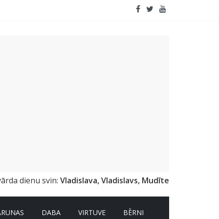
emai
vārda dienu svin:
Vladislava, Vladislavs, Mudīte
ARUNAS
DABA
VIRTUVE
BĒRNI