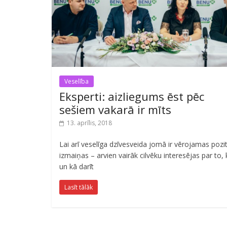
Veselība
Eksperti: aizliegums ēst pēc
sešiem vakarā ir mīts
13. aprīlis, 2018
Lai arī veselīga dzīvesveida jomā ir vērojamas pozi
izmaiņas – arvien vairāk cilvēku interesējas par to,
un kā darīt
Lasīt tālāk