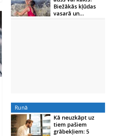
Biežākās kļūdas
vasarā un…
Runā
Kā neuzkāpt uz
tiem pašiem
grābekļiem: 5