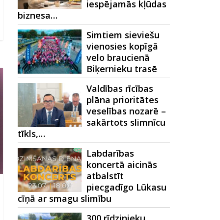
iespējamās kļūdas
biznesa…
Simtiem sieviešu
vienosies kopīgā
velo braucienā
Biķernieku trasē
Valdības rīcības
plāna prioritātes
veselības nozarē –
sakārtots slimnīcu
tīkls,…
Labdarības
koncertā aicinās
atbalstīt
piecgadīgo Lūkasu
cīņā ar smagu slimību
300 rīdzinieku