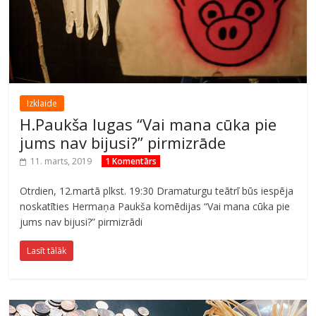
Izklaide
H.Paukša lugas “Vai mana cūka pie
jums nav bijusi?” pirmizrāde
11. marts, 2019
1 Komentārs
Otrdien, 12.martā plkst. 19:30 Dramaturgu teātrī būs iespēja
noskatīties Hermaņa Paukša komēdijas “Vai mana cūka pie
jums nav bijusi?” pirmizrādi
Lasīt tālāk