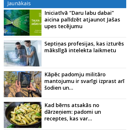
Jaunākais
Iniciatīvā “Daru labu dabai”
aicina palīdzēt atjaunot Jašas
upes tecējumu
Septiņas profesijas, kas izturēs
mākslīgā intelekta laikmetu
Kāpēc padomju militāro
mantojumu ir svarīgi izprast arī
šodien un…
Kad bērns atsakās no
dārzeņiem: padomi un
receptes, kas var…