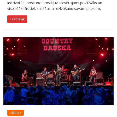
iedzīvotāju noskaņojums kļuvis ievērojami pozitīvāks un
visbiežāk tās tiek saistītas ar dzīvošanu savam priekam,
Lasīt tālāk
Izklaide