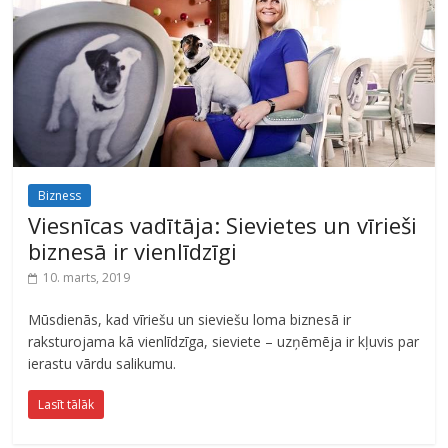
Bizness
Viesnīcas vadītāja: Sievietes un vīrieši
biznesā ir vienlīdzīgi
10. marts, 2019
Mūsdienās, kad vīriešu un sieviešu loma biznesā ir
raksturojama kā vienlīdzīga, sieviete – uzņēmēja ir kļuvis par
ierastu vārdu salikumu.
Lasīt tālāk