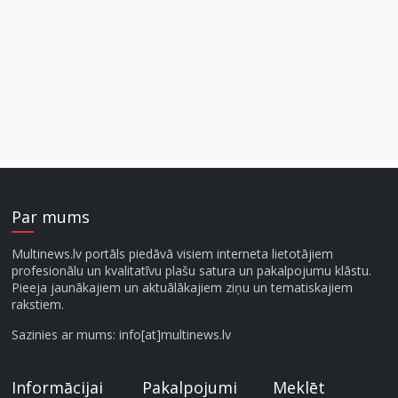
Par mums
Multinews.lv portāls piedāvā visiem interneta lietotājiem
profesionālu un kvalitatīvu plašu satura un pakalpojumu klāstu.
Pieeja jaunākajiem un aktuālākajiem ziņu un tematiskajiem
rakstiem.
Sazinies ar mums: info[at]multinews.lv
Informācijai
Pakalpojumi
Meklēt