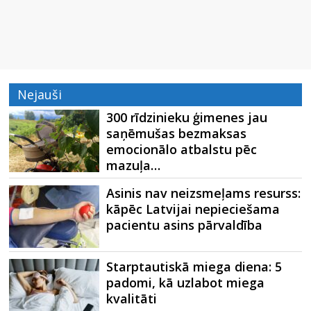
Nejauši
300 rīdzinieku ģimenes jau
saņēmušas bezmaksas
emocionālo atbalstu pēc
mazuļa…
Asinis nav neizsmeļams resurss:
kāpēc Latvijai nepieciešama
pacientu asins pārvaldība
Starptautiskā miega diena: 5
padomi, kā uzlabot miega
kvalitāti