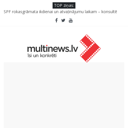
TOP ziņas:
Kad bērns atsakās no dārzeņiem: padomi un receptes, kas var
palīdzēt
SPF rokasgrāmata ikdienai un atvaļinājumu laikam – konsultē
farmaceite
Iniciatīvā “Daru labu dabai” aicina palīdzēt atjaunot Jašas upes
tecējumu
Septiņas profesijas, kas izturēs mākslīgā intelekta laikmetu
Kāpēc padomju militāro mantojumu ir svarīgi izprast arī šodien
un kā to palīdz paveikt papildinātā realitāte