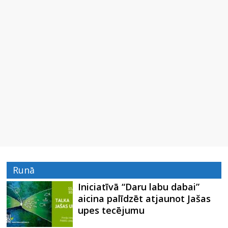
Runā
Iniciatīvā “Daru labu dabai”
aicina palīdzēt atjaunot Jašas
upes tecējumu