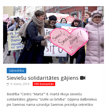
Sabiedrība
Sieviešu solidaritātes gājiens
9. marts, 2019
390 Komentāri
Biedrība “Centrs “Marta”” 8. martā rīkoja sieviešu
solidaritātes gājienu “Izvēle un brīvība”. Gājiena dalībniekus
pie Saeimas nama uzrunāja Saeimas prezidija sekretāra