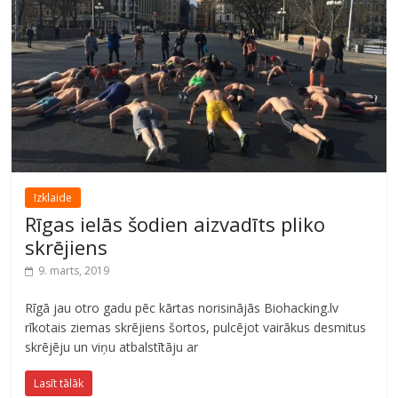
Izklaide
Rīgas ielās šodien aizvadīts pliko
skrējiens
9. marts, 2019
Rīgā jau otro gadu pēc kārtas norisinājās Biohacking.lv
rīkotais ziemas skrējiens šortos, pulcējot vairākus desmitus
skrējēju un viņu atbalstītāju ar
Lasīt tālāk