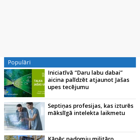
Populāri
Iniciatīvā “Daru labu dabai”
aicina palīdzēt atjaunot Jašas
upes tecējumu
Septiņas profesijas, kas izturēs
mākslīgā intelekta laikmetu
Kāpēc padomju militāro