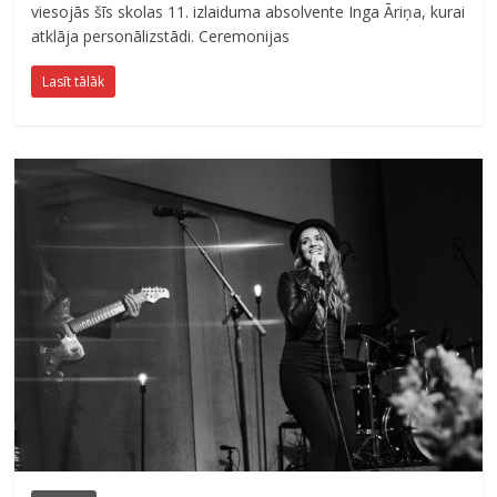
viesojās šīs skolas 11. izlaiduma absolvente Inga Āriņa, kurai
atklāja personālizstādi. Ceremonijas
Lasīt tālāk