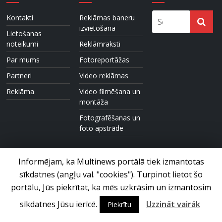
Kontakti
Reklāmas baneru
izvietošana
Lietošanas
noteikumi
Reklāmraksti
Par mums
Fotoreportāžas
Partneri
Video reklāmas
Reklāma
Video filmēšana un
montāža
Fotografēšanas un
foto apstrāde
Informējam, ka Multinews portālā tiek izmantotas
sīkdatnes (angļu val. "cookies"). Turpinot lietot šo
portālu, Jūs piekrītat, ka mēs uzkrāsim un izmantosim
Foto un video ziņu portāls © 2017 Multinews.lv. Visas tiesības
paturētas.
sīkdatnes Jūsu ierīcē.
Uzzināt vairāk
Piekrītu