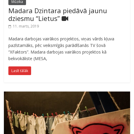
Mūzika
Madara Dzintara piedāvā jaunu
dziesmu “Lietus”
11. marts, 2019
Madara darbojas vairākos projektos, viņas vārds kļuva
pazīstamāks, pēc veiksmīgās parādīšanās TV šovā
“XFaktors”. Madara darbojas vairākos projektos kā
bekvokāliste (MESA,
Lasīt tālāk