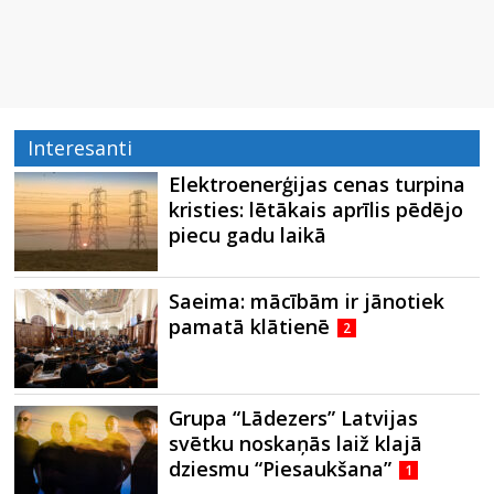
Interesanti
Elektroenerģijas cenas turpina
kristies: lētākais aprīlis pēdējo
piecu gadu laikā
Saeima: mācībām ir jānotiek
pamatā klātienē
2
Grupa “Lādezers” Latvijas
svētku noskaņās laiž klajā
dziesmu “Piesaukšana”
1