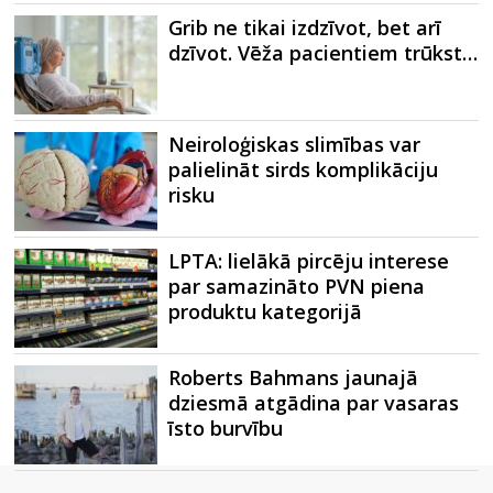
Grib ne tikai izdzīvot, bet arī
dzīvot. Vēža pacientiem trūkst…
Neiroloģiskas slimības var
palielināt sirds komplikāciju
risku
LPTA: lielākā pircēju interese
par samazināto PVN piena
produktu kategorijā
Roberts Bahmans jaunajā
dziesmā atgādina par vasaras
īsto burvību