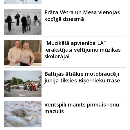
Prāta Vētra un Mesa vienojas
kopīgā dziesmā
“Muzikālā apvienība LA”
ierakstījusi veltījumu mūzikas
skolotājai
Baltijas ātrākie motobraucēji
jūnijā tiksies Biķernieku trasē
Ventspilī manīts pirmais roņu
mazulis