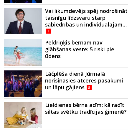
Vai likumdevējs spēj nodrošināt
taisnīgu līdzsvaru starp
sabiedrības un individuālajām…
1
Peldriņķis bērnam nav
glābšanas veste: 5 riski pie
ūdens
Lāčplēša dienā Jūrmalā
norisināsies atceres pasākumi
un lāpu gājiens
8
Lieldienas bērna acīm: kā radīt
siltas svētku tradīcijas ģimenē?