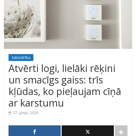
Sabiedrība
Atvērti logi, lielāki rēķini
un smacīgs gaiss: trīs
kļūdas, ko pieļaujam cīņā
ar karstumu
27. jūnijs, 2026