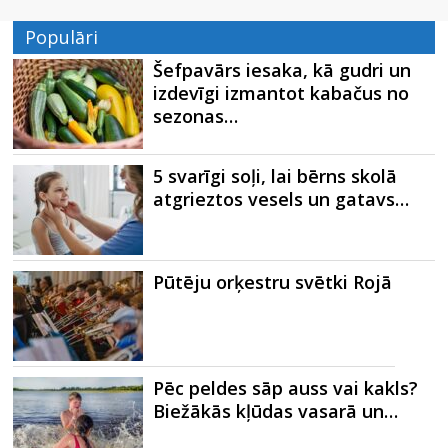
Populāri
Šefpavārs iesaka, kā gudri un
izdevīgi izmantot kabačus no
sezonas…
5 svarīgi soļi, lai bērns skolā
atgrieztos vesels un gatavs…
Pūtēju orķestru svētki Rojā
Pēc peldes sāp auss vai kakls?
Biežākās kļūdas vasarā un…