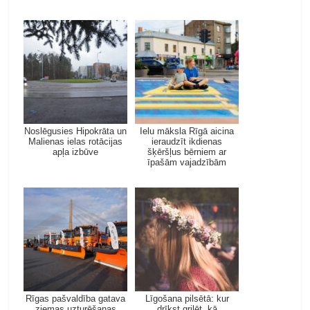
Noslēgusies Hipokrāta un
Ielu māksla Rīgā aicina
Malienas ielas rotācijas
ieraudzīt ikdienas
apļa izbūve
šķēršļus bērniem ar
īpašām vajadzībām
Rīgas pašvaldība gatava
Līgošana pilsētā: kur
ziemas uzturēšanas
drīkst grilēt, kā