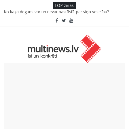
TOP ziņas:
Ko kaķa deguns var un nevar pastāstīt par viņa veselību?
Šefpavārs iesaka, kā gudri un izdevīgi izmantot kabačus no
sezonas sākuma līdz pat ziemai
5 svarīgi soļi, lai bērns skolā atgrieztos vesels un gatavs
mācībām
Pūtēju orķestru svētki Rojā
Pēc peldes sāp auss vai kakls? Biežākās kļūdas vasarā un kā no
tām izvairīties