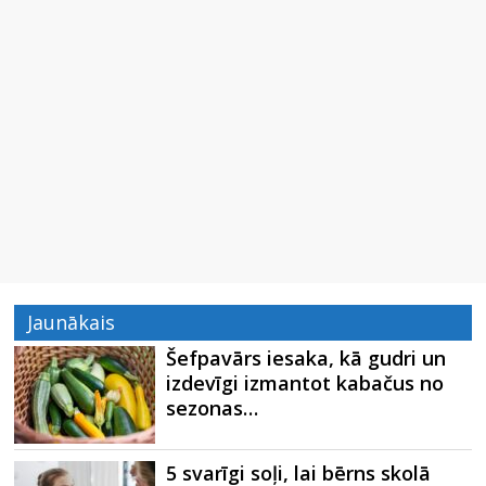
Jaunākais
Šefpavārs iesaka, kā gudri un
izdevīgi izmantot kabačus no
sezonas…
5 svarīgi soļi, lai bērns skolā