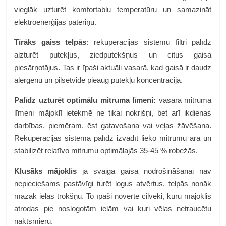
vieglāk uzturēt komfortablu temperatūru un samazināt
elektroenerģijas patēriņu.
Tīrāks gaiss telpās
: rekuperācijas sistēmu filtri palīdz
aizturēt putekļus, ziedputekšņus un citus gaisa
piesārņotājus. Tas ir īpaši aktuāli vasarā, kad gaisā ir daudz
alergēnu un pilsētvidē pieaug putekļu koncentrācija.
Palīdz uzturēt optimālu mitruma līmeni:
vasarā mitruma
līmeni mājoklī ietekmē ne tikai nokrišņi, bet arī ikdienas
darbības, piemēram, ēst gatavošana vai veļas žāvēšana.
Rekuperācijas sistēma palīdz izvadīt lieko mitrumu ārā un
stabilizēt relatīvo mitrumu optimālajās 35-45 % robežās.
Klusāks mājoklis
ja svaiga gaisa nodrošināšanai nav
nepieciešams pastāvīgi turēt logus atvērtus, telpās nonāk
mazāk ielas trokšņu. To īpaši novērtē cilvēki, kuru mājoklis
atrodas pie noslogotām ielām vai kuri vēlas netraucētu
naktsmieru.