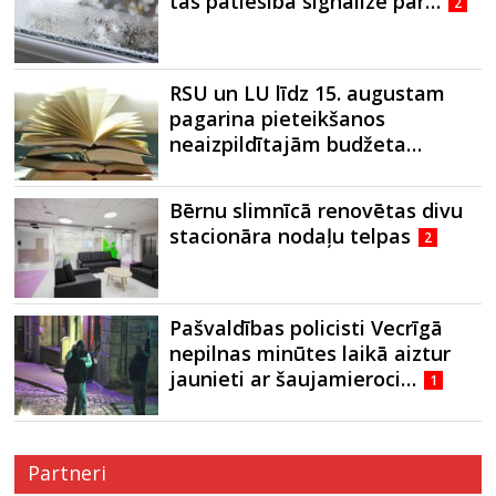
tas patiesībā signalizē par…
2
RSU un LU līdz 15. augustam
pagarina pieteikšanos
neaizpildītajām budžeta…
Bērnu slimnīcā renovētas divu
stacionāra nodaļu telpas
2
Pašvaldības policisti Vecrīgā
nepilnas minūtes laikā aiztur
jaunieti ar šaujamieroci…
1
Partneri