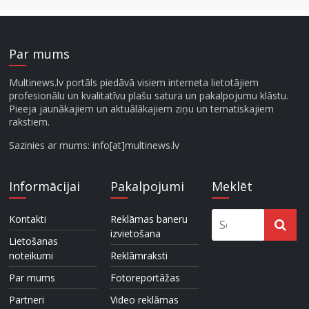
Par mums
Multinews.lv portāls piedāvā visiem interneta lietotājiem
profesionālu un kvalitatīvu plašu satura un pakalpojumu klāstu.
Pieeja jaunākajiem un aktuālākajiem ziņu un tematiskajiem
rakstiem.
Sazinies ar mums: info[at]multinews.lv
Informācijai
Pakalpojumi
Meklēt
Kontakti
Reklāmas baneru
izvietošana
Lietošanas
noteikumi
Reklāmraksti
Par mums
Fotoreportāžas
Partneri
Video reklāmas