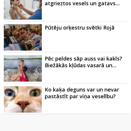
atgrieztos vesels un gatavs…
Pūtēju orķestru svētki Rojā
Pēc peldes sāp auss vai kakls?
Biežākās kļūdas vasarā un…
Ko kaķa deguns var un nevar
pastāstīt par viņa veselību?