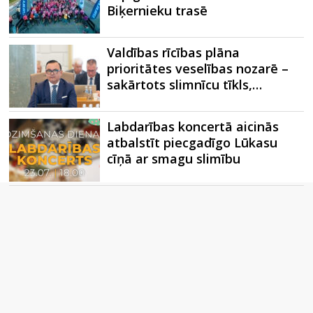
Biķernieku trasē
Valdības rīcības plāna
prioritātes veselības nozarē –
sakārtots slimnīcu tīkls,…
Labdarības koncertā aicinās
atbalstīt piecgadīgo Lūkasu
cīņā ar smagu slimību