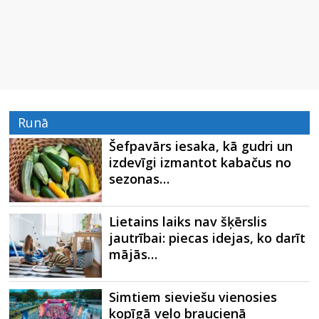
Runā
Šefpavārs iesaka, kā gudri un
izdevīgi izmantot kabačus no
sezonas…
Lietains laiks nav šķērslis
jautrībai: piecas idejas, ko darīt
mājās…
Simtiem sieviešu vienosies
kopīgā velo braucienā