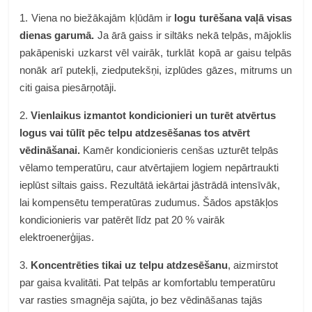
1. Viena no biežākajām kļūdām ir
logu turēšana vaļā visas
dienas garumā.
Ja ārā gaiss ir siltāks nekā telpās, mājoklis
pakāpeniski uzkarst vēl vairāk, turklāt kopā ar gaisu telpās
nonāk arī putekļi, ziedputekšņi, izplūdes gāzes, mitrums un
citi gaisa piesārņotāji.
2.
Vienlaikus izmantot kondicionieri un turēt atvērtus
logus vai tūlīt pēc telpu atdzesēšanas tos atvērt
vēdināšanai.
Kamēr kondicionieris cenšas uzturēt telpās
vēlamo temperatūru, caur atvērtajiem logiem nepārtraukti
ieplūst siltais gaiss. Rezultātā iekārtai jāstrādā intensīvāk,
lai kompensētu temperatūras zudumus. Šādos apstākļos
kondicionieris var patērēt līdz pat 20 % vairāk
elektroenerģijas.
3.
Koncentrēties tikai uz telpu atdzesēšanu
, aizmirstot
par gaisa kvalitāti. Pat telpās ar komfortablu temperatūru
var rasties smagnēja sajūta, jo bez vēdināšanas tajās