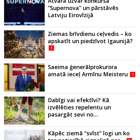
Atvara uzvar konkursā
“Supernova” un pārstāvēs
Latviju Eirovīzijā
Ziemas brīvdienu ceļvedis – ko
apskatīt un piedzīvot Igaunijā?
1
Saeima ģenerālprokurora
amatā ieceļ Armīnu Meisteru
1
Dabīgi vai efektīvi? Kā
izvēlēties repelentu un
pasargāt sevi no…
Kāpēc ziemā “svīst” logi un ko