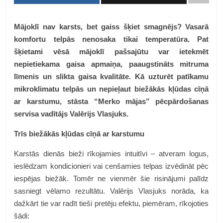
Mājoklī nav karsts, bet gaiss šķiet smagnējs? Vasarā
komfortu telpās nenosaka tikai temperatūra. Pat
šķietami vēsā mājoklī pašsajūtu var ietekmēt
nepietiekama gaisa apmaiņa, paaugstināts mitruma
līmenis un slikta gaisa kvalitāte. Kā uzturēt patīkamu
mikroklimatu telpās un nepieļaut biežākās kļūdas cīņā
ar karstumu, stāsta “Merko mājas” pēcpārdošanas
servisa vadītājs Valērijs Vlasjuks.
Trīs biežākās kļūdas cīņā ar karstumu
Karstās dienās bieži rīkojamies intuitīvi – atveram logus,
ieslēdzam kondicionieri vai cenšamies telpas izvēdināt pēc
iespējas biežāk. Tomēr ne vienmēr šie risinājumi palīdz
sasniegt vēlamo rezultātu. Valērijs Vlasjuks norāda, ka
dažkārt tie var radīt tieši pretēju efektu, piemēram, rīkojoties
šādi: