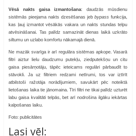
Vēsā nakts gaisa izmantošana
: daudzās mūsdienu
sistēmās pieejama nakts dzesēšanas jeb
bypass
funkcija,
kas ļauj izmantot vēsākās vakara un nakts stundas telpu
atvēsināšanai. Tas palīdz samazināt dienas laikā uzkrāto
siltumu un uzlabo komfortu nākamajā dienā.
Ne mazāk svarīga ir arī regulāra sistēmas apkope. Vasarā
filtri aiztur lielu daudzumu putekļu, ziedputekšņu un citu
gaisa piesārņotāju, tāpēc ieteicams regulāri pārbaudīt to
stāvokli. Ja uz filtriem redzami netīrumi, tos var iztīrīt
atbilstoši ražotāja norādījumiem, savukārt pēc noteiktā
lietošanas laika tie jānomaina. Tīri filtri ne tikai palīdz uzturēt
labu gaisa kvalitāti telpās, bet arī nodrošina ilgāku iekārtas
kalpošanas laiku.
Foto: publicitātes
Lasi vēl: