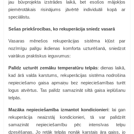
jau būvprojekta izstrādes laikā, bet esošos mājokļos
piemērotākais risinājums jāvērtē individuāli kopā ar
speciālistu.
Sešas priekšrocības, ko rekuperācija sniedz vasarā
Vasaras mēnešos rekuperācijas sistēma kļūst par
nozīmīgu palīgu ikdienas komforta uzturēšanā, sniedzot
vairākus praktiskus ieguvumus:
Palīdz uzturēt zemāku temperatūru telpās
: dienas laikā,
kad ārā valda karstums, rekuperācijas sistēma nodrošina
nepieciešamo gaisa apmaiņu bez nepieciešamības turēt
logus atvērtus. Tas palīdz samazināt siltā gaisa ieplūšanu
telpās.
Mazāka nepieciešamība izmantot kondicionieri
: lai gan
rekuperācija neaizstāj kondicionieri, tā var palīdzēt
samazināt nepieciešamību pēc intensīvas telpu
dzesēšanas. Jo retāk telpās nonāk karstais āra gaiss, jo