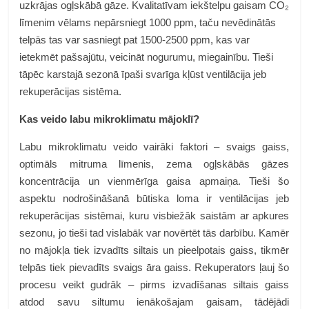
uzkrājas ogļskābā gāze. Kvalitatīvam iekštelpu gaisam CO₂
līmenim vēlams nepārsniegt 1000 ppm, taču nevēdinātās
telpās tas var sasniegt pat 1500-2500 ppm, kas var
ietekmēt pašsajūtu, veicināt nogurumu, miegainību. Tieši
tāpēc karstajā sezonā īpaši svarīga kļūst ventilācija jeb
rekuperācijas sistēma.
Kas veido labu mikroklimatu mājoklī?
Labu mikroklimatu veido vairāki faktori – svaigs gaiss,
optimāls mitruma līmenis, zema ogļskābās gāzes
koncentrācija un vienmērīga gaisa apmaiņa. Tieši šo
aspektu nodrošināšanā būtiska loma ir ventilācijas jeb
rekuperācijas sistēmai, kuru visbiežāk saistām ar apkures
sezonu, jo tieši tad vislabāk var novērtēt tās darbību. Kamēr
no mājokļa tiek izvadīts siltais un pieelpotais gaiss, tikmēr
telpās tiek pievadīts svaigs āra gaiss. Rekuperators ļauj šo
procesu veikt gudrāk – pirms izvadīšanas siltais gaiss
atdod savu siltumu ienākošajam gaisam, tādējādi