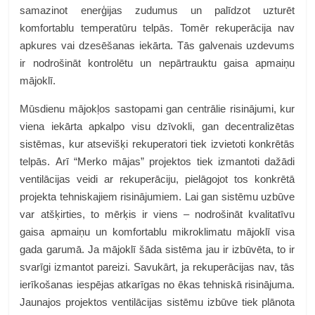
samazinot enerģijas zudumus un palīdzot uzturēt
komfortablu temperatūru telpās. Tomēr rekuperācija nav
apkures vai dzesēšanas iekārta. Tās galvenais uzdevums
ir nodrošināt kontrolētu un nepārtrauktu gaisa apmaiņu
mājoklī.
Mūsdienu mājokļos sastopami gan centrālie risinājumi, kur
viena iekārta apkalpo visu dzīvokli, gan decentralizētas
sistēmas, kur atsevišķi rekuperatori tiek izvietoti konkrētās
telpās. Arī “Merko mājas” projektos tiek izmantoti dažādi
ventilācijas veidi ar rekuperāciju, pielāgojot tos konkrētā
projekta tehniskajiem risinājumiem. Lai gan sistēmu uzbūve
var atšķirties, to mērķis ir viens – nodrošināt kvalitatīvu
gaisa apmaiņu un komfortablu mikroklimatu mājoklī visa
gada garumā. Ja mājoklī šāda sistēma jau ir izbūvēta, to ir
svarīgi izmantot pareizi. Savukārt, ja rekuperācijas nav, tās
ierīkošanas iespējas atkarīgas no ēkas tehniskā risinājuma.
Jaunajos projektos ventilācijas sistēmu izbūve tiek plānota