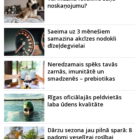
noskaņojumu?
Saeima uz 3 mēnešiem
samazina akcīzes nodokli
dīzeļdegvielai
Neredzamais spēks tavās
zarnās, imunitātē un
smadzenēs – prebiotikas
Rīgas oficiālajās peldvietās
laba ūdens kvalitāte
Dārzu sezona jau pilnā sparā: 8
padomi veselīgai rosībai