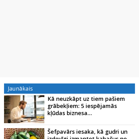
Jaunākais
Kā neuzkāpt uz tiem pašiem
grābekļiem: 5 iespējamās
kļūdas biznesa…
Šefpavārs iesaka, kā gudri un
izdevīgi izmantot kabačus no