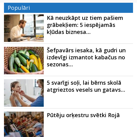
Populāri
Kā neuzkāpt uz tiem pašiem
grābekļiem: 5 iespējamās
kļūdas biznesa…
Šefpavārs iesaka, kā gudri un
izdevīgi izmantot kabačus no
sezonas…
5 svarīgi soļi, lai bērns skolā
atgrieztos vesels un gatavs…
Pūtēju orķestru svētki Rojā