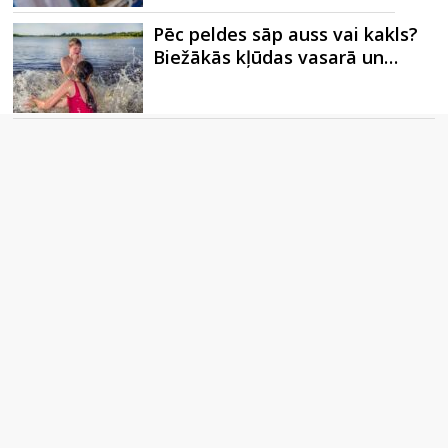
Pēc peldes sāp auss vai kakls?
Biežākās kļūdas vasarā un…