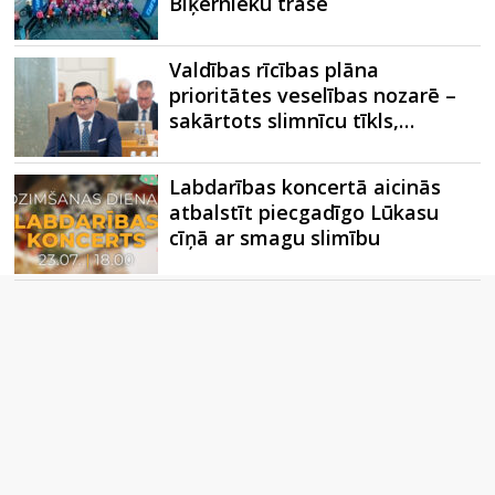
Biķernieku trasē
Valdības rīcības plāna
prioritātes veselības nozarē –
sakārtots slimnīcu tīkls,…
Labdarības koncertā aicinās
atbalstīt piecgadīgo Lūkasu
cīņā ar smagu slimību