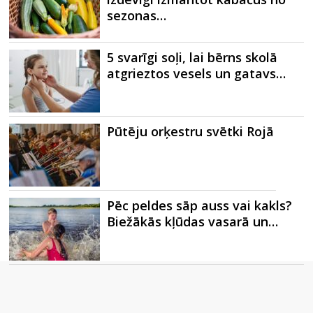
sezonas…
5 svarīgi soļi, lai bērns skolā
atgrieztos vesels un gatavs…
Pūtēju orķestru svētki Rojā
Pēc peldes sāp auss vai kakls?
Biežākās kļūdas vasarā un…