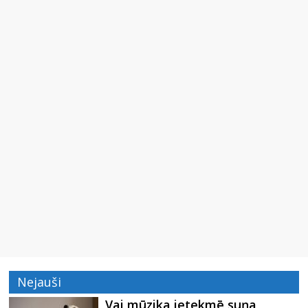
Nejauši
Vai mūzika ietekmē suņa