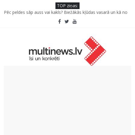
TOP ziņas:
Pēc peldes sāp auss vai kakls? Biežākās kļūdas vasarā un kā no
tām izvairīties
Kā neuzkāpt uz tiem pašiem grābekļiem: 5 iespējamās kļūdas
biznesa izaugsmē
Šefpavārs iesaka, kā gudri un izdevīgi izmantot kabačus no
sezonas sākuma līdz pat ziemai
5 svarīgi soļi, lai bērns skolā atgrieztos vesels un gatavs
mācībām
Pūtēju orķestru svētki Rojā