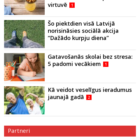
virtuvē
1
Šo piektdien visā Latvijā
norisināsies sociālā akcija
“Dažādo kurpju diena”
Gatavošanās skolai bez stresa:
5 padomi vecākiem
1
Kā veidot veselīgus ieradumus
jaunajā gadā
2
Partneri