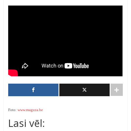
Foto:
www.maguza.be
Lasi vēl: