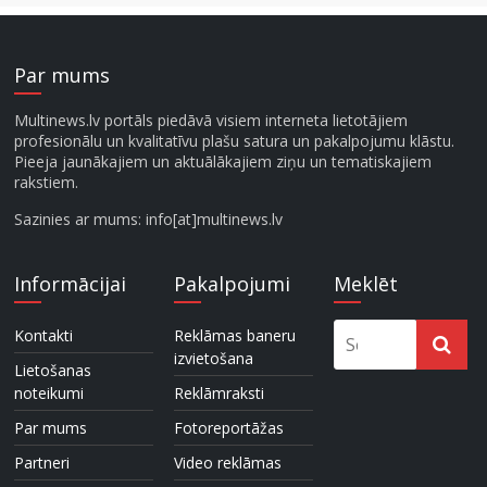
Par mums
Multinews.lv portāls piedāvā visiem interneta lietotājiem
profesionālu un kvalitatīvu plašu satura un pakalpojumu klāstu.
Pieeja jaunākajiem un aktuālākajiem ziņu un tematiskajiem
rakstiem.
Sazinies ar mums: info[at]multinews.lv
Informācijai
Pakalpojumi
Meklēt
Kontakti
Reklāmas baneru
izvietošana
Lietošanas
noteikumi
Reklāmraksti
Par mums
Fotoreportāžas
Partneri
Video reklāmas