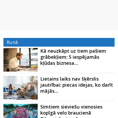
Runā
Kā neuzkāpt uz tiem pašiem
grābekļiem: 5 iespējamās
kļūdas biznesa…
Lietains laiks nav šķērslis
jautrībai: piecas idejas, ko darīt
mājās…
Simtiem sieviešu vienosies
kopīgā velo braucienā