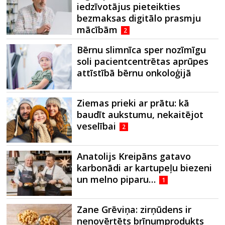
iedzīvotājus pieteikties
bezmaksas digitālo prasmju
mācībām
2
Bērnu slimnīca sper nozīmīgu
soli pacientcentrētas aprūpes
attīstībā bērnu onkoloģijā
Ziemas prieki ar prātu: kā
baudīt aukstumu, nekaitējot
veselībai
2
Anatolijs Kreipāns gatavo
karbonādi ar kartupeļu biezeni
un melno piparu…
1
Zane Grēviņa: zirņūdens ir
nenovērtēts brīnumprodukts