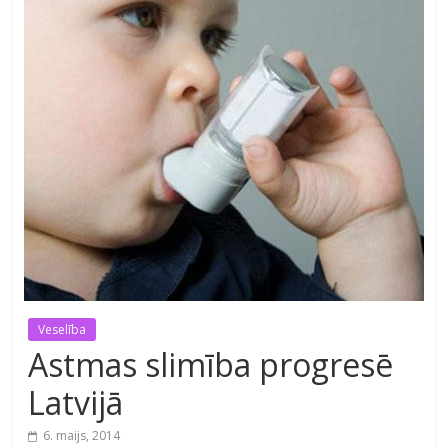
Veselība
Astmas slimība progresē
Latvijā
6. maijs, 2014