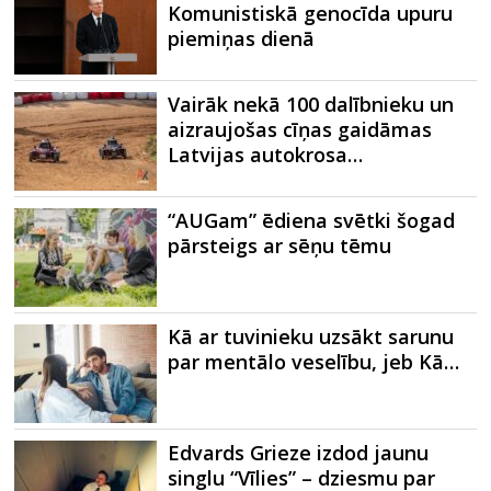
Komunistiskā genocīda upuru
piemiņas dienā
Vairāk nekā 100 dalībnieku un
aizraujošas cīņas gaidāmas
Latvijas autokrosa…
“AUGam” ēdiena svētki šogad
pārsteigs ar sēņu tēmu
Kā ar tuvinieku uzsākt sarunu
par mentālo veselību, jeb Kā…
Edvards Grieze izdod jaunu
singlu “Vīlies” – dziesmu par