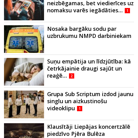
neizbēgamas, bet viedierīces uz
nomaksu varēs iegādāties…
1
Nosaka bargāku sodu par
uzbrukumu NMPD darbiniekam
Suņu empātija un līdzjūtība: kā
četrkājainie draugi sajūt un
reaģē…
2
Grupa Sub Scriptum izdod jaunu
singlu un aizkustinošu
videoklipu
1
Klausītāji Liepājas koncertzālē
piedzīvo Pjēra Bulēza