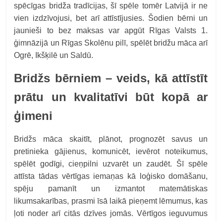
spēcīgas bridža tradīcijas, šī spēle tomēr Latvijā ir ne
vien izdzīvojusi, bet arī attīstījusies. Šodien bērni un
jaunieši to bez maksas var apgūt Rīgas Valsts 1.
ģimnāzijā un Rīgas Skolēnu pilī, spēlēt bridžu māca arī
Ogrē, Ikšķilē un Saldū.
Bridžs bērniem – veids, kā attīstīt
prātu un kvalitatīvi būt kopā ar
ģimeni
Bridžs māca skaitīt, plānot, prognozēt savus un
pretinieka gājienus, komunicēt, ievērot noteikumus,
spēlēt godīgi, cieņpilni uzvarēt un zaudēt. Šī spēle
attīsta tādas vērtīgas iemaņas kā loģisko domāšanu,
spēju pamanīt un izmantot matemātiskas
likumsakarības, prasmi īsā laikā pieņemt lēmumus, kas
ļoti noder arī citās dzīves jomās. Vērtīgos ieguvumus