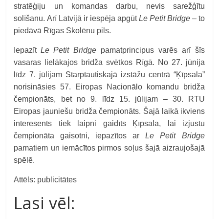
stratēģiju un komandas darbu, nevis sarežģītu
solīšanu. Arī Latvijā ir iespēja apgūt
Le Petit
Bridge
– to
piedāvā Rīgas Skolēnu pils.
Iepazīt
Le Petit
Bridge
pamatprincipus varēs arī šīs
vasaras lielākajos bridža svētkos Rīgā. No 27. jūnija
līdz 7. jūlijam Starptautiskajā izstāžu centrā “Ķīpsala”
norisināsies 57. Eiropas Nacionālo komandu bridža
čempionāts, bet no 9. līdz 15. jūlijam – 30. RTU
Eiropas jauniešu bridža čempionāts. Šajā laikā ikviens
interesents tiek laipni gaidīts Ķīpsalā, lai izjustu
čempionāta gaisotni, iepazītos ar
Le Petit
Bridge
pamatiem un iemācītos pirmos soļus šajā aizraujošajā
spēlē.
Attēls: publicitātes
Lasi vēl: