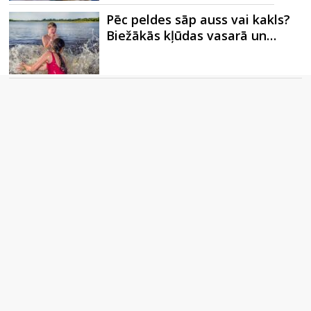
Pēc peldes sāp auss vai kakls?
Biežākās kļūdas vasarā un…