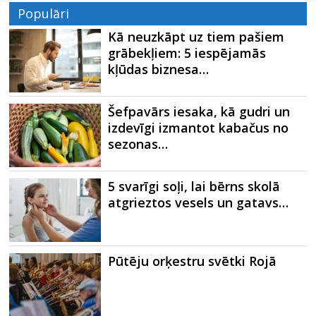
Populāri
Kā neuzkāpt uz tiem pašiem
grābekļiem: 5 iespējamās
kļūdas biznesa…
Šefpavārs iesaka, kā gudri un
izdevīgi izmantot kabačus no
sezonas…
5 svarīgi soļi, lai bērns skolā
atgrieztos vesels un gatavs…
Pūtēju orķestru svētki Rojā