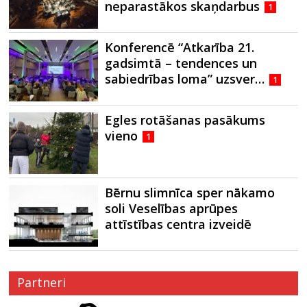
neparastākos skaņdarbus
1
Konferencē “Atkarība 21.
gadsimtā – tendences un
sabiedrības loma” uzsver…
1
Egles rotāšanas pasākums
vieno
1
Bērnu slimnīca sper nākamo
soli Veselības aprūpes
attīstības centra izveidē
Partneri