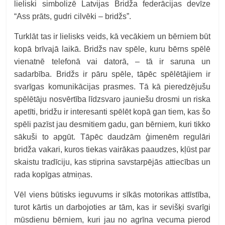
lieliski simbolizē Latvijas Bridža federācijas devīze
“Ass prāts, gudri cilvēki – bridžs”.
Turklāt tas ir lielisks veids, kā vecākiem un bērniem būt
kopā brīvajā laikā. Bridžs nav spēle, kuru bērns spēlē
vienatnē telefonā vai datorā, – tā ir saruna un
sadarbība. Bridžs ir pāru spēle, tāpēc spēlētājiem ir
svarīgas komunikācijas prasmes. Tā kā pieredzējušu
spēlētāju nosvērtība līdzsvaro jauniešu drosmi un riska
apetīti, bridžu ir interesanti spēlēt kopā gan tiem, kas šo
spēli pazīst jau desmitiem gadu, gan bērniem, kuri tikko
sākuši to apgūt. Tāpēc daudzām ģimenēm regulāri
bridža vakari, kuros tiekas vairākas paaudzes, kļūst par
skaistu tradīciju, kas stiprina savstarpējās attiecības un
rada kopīgas atmiņas.
Vēl viens būtisks ieguvums ir sīkās motorikas attīstība,
turot kārtis un darbojoties ar tām, kas ir sevišķi svarīgi
mūsdienu bērniem, kuri jau no agrīna vecuma pierod