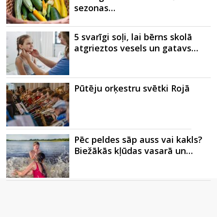
sezonas…
5 svarīgi soļi, lai bērns skolā
atgrieztos vesels un gatavs…
Pūtēju orķestru svētki Rojā
Pēc peldes sāp auss vai kakls?
Biežākās kļūdas vasarā un…