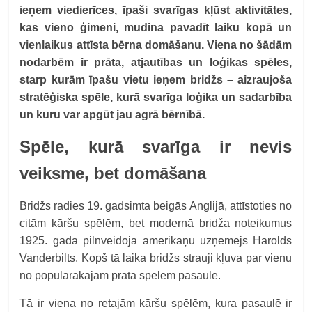
ieņem viedierīces, īpaši svarīgas kļūst aktivitātes,
kas vieno ģimeni, mudina pavadīt laiku kopā un
vienlaikus attīsta bērna domāšanu. Viena no šādām
nodarbēm ir prāta, atjautības un loģikas spēles,
starp kurām īpašu vietu ieņem bridžs – aizraujoša
stratēģiska spēle,
kurā svarīga loģika un sadarbība
un kuru var apgūt jau agrā bērnībā.
Spēle, kurā svarīga ir nevis
veiksme, bet domāšana
Bridžs radies 19. gadsimta beigās Anglijā, attīstoties no
citām kāršu spēlēm, bet modernā bridža noteikumus
1925. gadā pilnveidoja amerikāņu uzņēmējs Harolds
Vanderbilts. Kopš tā laika bridžs strauji kļuva par vienu
no populārākajām prāta spēlēm pasaulē.
Tā ir viena no retajām kāršu spēlēm, kura pasaulē ir