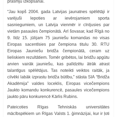
prasmju izkopšanai.
“Jau kopš 2004. gada Latvijas jaunatnes spēlētāji ir
varējuši lepoties ar ievērojamiem sporta
sasniegumiem, un Latvija vienmēr ir cīnījusies par
vietām pasaules čempionātā. Arī šovasar, kad Rīgā no
9. līdz 15. jūlijam 75 jauniešu komandas no visas
Eiropas sacentīsies par čempiona titulu 30. RTU
Eiropas Jauniešu bridža čempionātā, ceram uz
lieliskiem rezultātiem. Tomēr gribētos, lai bridžu apgūtu
arvien vairāk jauniešu, kas palīdzētu ātrāk atrast
talantīgus spēlētājus. Tas noteikti veiktos raitāk, ja
cilvēki labāk izprastu bridža būtību,” stāsta SIA “Bridža
Akadēmija” valdes loceklis, Eiropas vicečempions
Jaukto komandu konkurencē, pasaules vicečempions
jaukto pāru konkurencē Kārlis Rubins.
Pateicoties Rīgas Tehniskās universitātes
mācībspēkiem un Rīgas Valsts 1. ģimnāzijai, kur ir ļoti