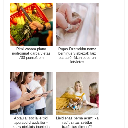
Rimi vasarā plāno
Rīgas Dzemdību namā
nodrošināt darba vietas
bērniņus visbiežāk laiž
700 jauniešiem
pasaulē rīdzinieces un
latvietes
Aptauja: sociālie tīkli
Lieldienas bērna acīm: kā
apdraud draudzību –
radīt siltas svētku
katrs piektais jaunietis
tradīcijas ģimenē?