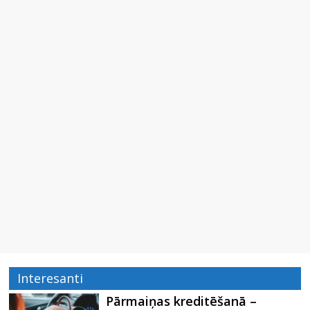
Interesanti
Pārmaiņas kreditēšanā –