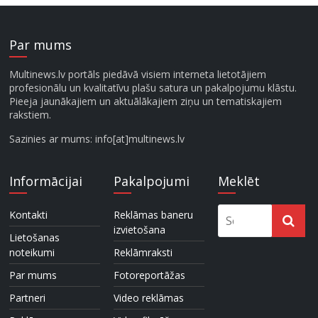
Par mums
Multinews.lv portāls piedāvā visiem interneta lietotājiem
profesionālu un kvalitatīvu plašu satura un pakalpojumu klāstu.
Pieeja jaunākajiem un aktuālākajiem ziņu un tematiskajiem
rakstiem.
Sazinies ar mums: info[at]multinews.lv
Informācijai
Pakalpojumi
Meklēt
Kontakti
Reklāmas baneru
izvietošana
Lietošanas
noteikumi
Reklāmraksti
Par mums
Fotoreportāžas
Partneri
Video reklāmas