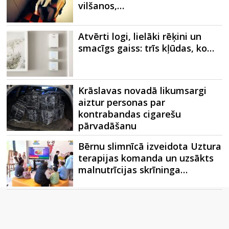
vilšanos,…
Atvērti logi, lielāki rēķini un
smacīgs gaiss: trīs kļūdas, ko…
Krāslavas novadā likumsargi
aiztur personas par
kontrabandas cigarešu
pārvadāšanu
Bērnu slimnīcā izveidota Uztura
terapijas komanda un uzsākts
malnutrīcijas skrīninga…