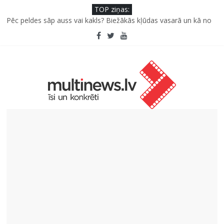
TOP ziņas:
Pēc peldes sāp auss vai kakls? Biežākās kļūdas vasarā un kā no
tām izvairīties
Kā neuzkāpt uz tiem pašiem grābekļiem: 5 iespējamās kļūdas
biznesa izaugsmē
Šefpavārs iesaka, kā gudri un izdevīgi izmantot kabačus no
sezonas sākuma līdz pat ziemai
5 svarīgi soļi, lai bērns skolā atgrieztos vesels un gatavs
mācībām
Pūtēju orķestru svētki Rojā