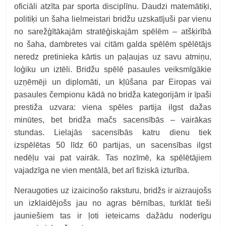
oficiāli atzīta par sporta disciplīnu. Daudzi matemātiķi,
politiķi un šaha lielmeistari bridžu uzskatījuši par vienu
no sarežģītākajām stratēģiskajām spēlēm – atšķirībā
no šaha, dambretes vai citām galda spēlēm spēlētājs
neredz pretinieka kārtis un paļaujas uz savu atmiņu,
loģiku un iztēli. Bridžu spēlē pasaules veiksmīgākie
uzņēmēji un diplomāti, un kļūšana par Eiropas vai
pasaules čempionu kādā no bridža kategorijām ir īpaši
prestiža uzvara: viena spēles partija ilgst dažas
minūtes, bet bridža mačs sacensībās – vairākas
stundas. Lielajās sacensībās katru dienu tiek
izspēlētas 50 līdz 60 partijas, un sacensības ilgst
nedēļu vai pat vairāk. Tas nozīmē, ka spēlētājiem
vajadzīga ne vien mentālā, bet arī fiziskā izturība.
Neraugoties uz izaicinošo raksturu, bridžs ir aizraujošs
un izklaidējošs jau no agras bērnības, turklāt tieši
jauniešiem tas ir ļoti ieteicams dažādu noderīgu