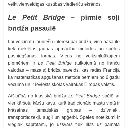
veikt vienveidīgas kustības viedierīču ekrānos.
Le Petit Bridge
– pirmie soļi
bridža pasaulē
Lai veicinātu jauniešu interesi par bridžu, visā pasaulē
tiek meklētas jaunas apmācību metodes un spēles
pasniegšanas formas. Viens no veiksmīgākajiem
piemēriem ir
Le Petit Bridge
(tulkojumā no franču
valodas – mazais) bridža paveids, kas radīts Francijā
kā matemātikas apgūšanas metode bērniem no 6 gadu
vecuma un ir ieviests skolās vairākās Eiropas valstīs.
Atšķirībā no klasiskā bridža
Le Petit
Bridge
spēlē ar
vienkāršotu kāršu kavu, kurā tradicionālo mastu vietā ir
krāsainas tematiskās grupas – dzīvnieki,
transportlīdzekļi, augļi un apģērbi. Spēles noteikumi ir
vieglāk saprotami, jo uzsvars tiek likts uz pamata