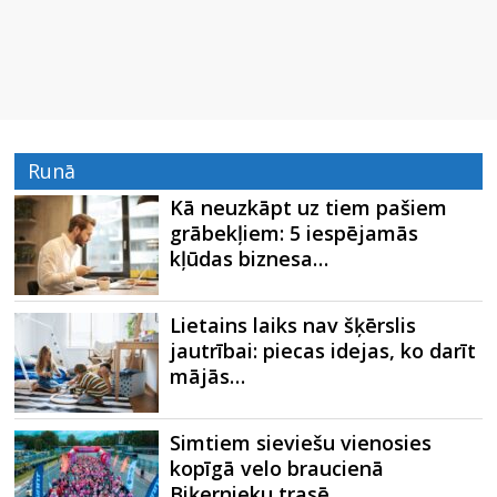
Runā
Kā neuzkāpt uz tiem pašiem
grābekļiem: 5 iespējamās
kļūdas biznesa…
Lietains laiks nav šķērslis
jautrībai: piecas idejas, ko darīt
mājās…
Simtiem sieviešu vienosies
kopīgā velo braucienā
Biķernieku trasē