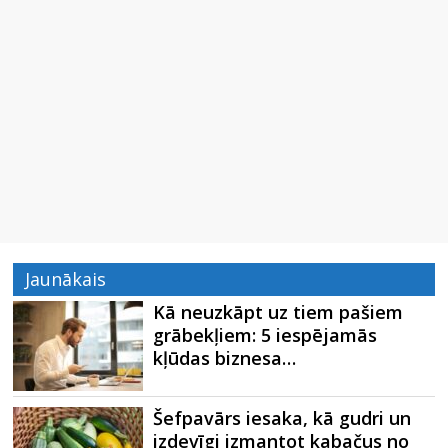
Jaunākais
Kā neuzkāpt uz tiem pašiem
grābekļiem: 5 iespējamās
kļūdas biznesa…
Šefpavārs iesaka, kā gudri un
izdevīgi izmantot kabačus no