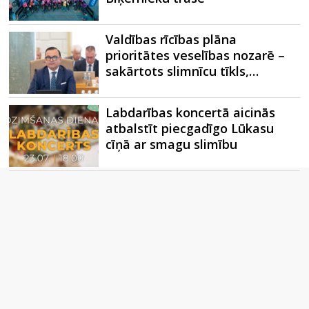
Valdības rīcības plāna
prioritātes veselības nozarē –
sakārtots slimnīcu tīkls,…
Labdarības koncertā aicinās
atbalstīt piecgadīgo Lūkasu
cīņā ar smagu slimību