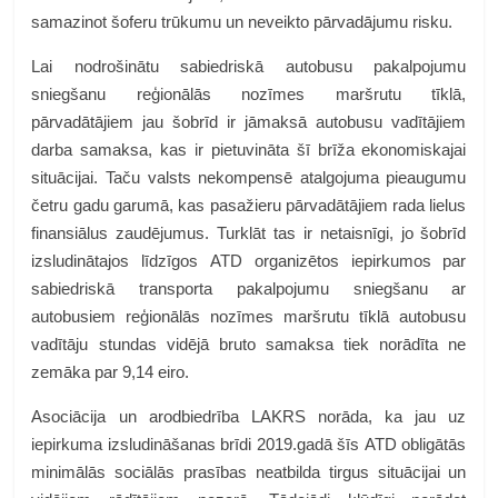
samazinot šoferu trūkumu un neveikto pārvadājumu risku.
Lai nodrošinātu sabiedriskā autobusu pakalpojumu
sniegšanu reģionālās nozīmes maršrutu tīklā,
pārvadātājiem jau šobrīd ir jāmaksā autobusu vadītājiem
darba samaksa, kas ir pietuvināta šī brīža ekonomiskajai
situācijai. Taču valsts nekompensē atalgojuma pieaugumu
četru gadu garumā, kas pasažieru pārvadātājiem rada lielus
finansiālus zaudējumus. Turklāt tas ir netaisnīgi, jo šobrīd
izsludinātajos līdzīgos ATD organizētos iepirkumos par
sabiedriskā transporta pakalpojumu sniegšanu ar
autobusiem reģionālās nozīmes maršrutu tīklā autobusu
vadītāju stundas vidējā bruto samaksa tiek norādīta ne
zemāka par 9,14 eiro.
Asociācija un arodbiedrība LAKRS norāda, ka jau uz
iepirkuma izsludināšanas brīdi 2019.gadā šīs ATD obligātās
minimālās sociālās prasības neatbilda tirgus situācijai un