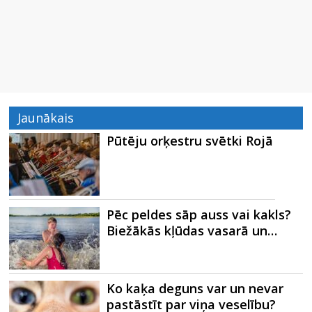
Jaunākais
Pūtēju orķestru svētki Rojā
Pēc peldes sāp auss vai kakls?
Biežākās kļūdas vasarā un…
Ko kaķa deguns var un nevar
pastāstīt par viņa veselību?