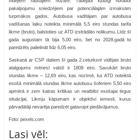
vidējiem rādītājiem nozarē. Tādejādi kļūdīgi norādot
pakalpojumu sniedzējiem par potenciālajām izmaksām
turpmākos gados. Autobusa vadītājam par autobusa
vadīšanas laiku noteikta minimālā 5,5 eiro stundas tarifa
likme (bruto), balstoties uz ATD izstrādāto nolikumu. Līdz šī
gada augustam tā bija 5,00 eiro, bet no 2028.gadā to
paredzēts palielināt līdz 6,05 eiro.
Saskaņā ar CSP datiem šī gada 2.ceturksnī vidējais bruto
atalgojums mēnesī valstī ir 1808 eiro. Savukārt bruto
stundas likme – 12,69 eiro, kas nozīmē, ka ATD noteiktā
esošā minimālā stundas likme autobusu šoferiem 5,50 eiro
apmērā ir zem katras kritikas un neatbilst esošajai tirgus
situācijai. Likmju kāpumam ir objektīvi iemesli, kurus
pārvadātāji nevarēja paredzēt gatavojot piedāvājumus.
Foto: pexels.com
Lasi vēl: