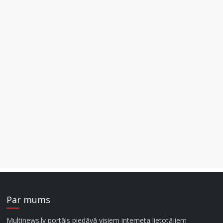
Par mums
Multinews.lv portāls piedāvā visiem interneta lietotājiem