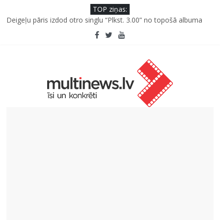
TOP ziņas:
Deigeļu pāris izdod otro singlu “Plkst. 3.00” no topošā albuma
Pūtēju orķestru svētki Rojā
Pēc peldes sāp auss vai kakls? Biežākās kļūdas vasarā un kā no
tām izvairīties
Ko kaķa deguns var un nevar pastāstīt par viņa veselību?
“Virši” neto peļņa pirmajā pusgadā sasniedz 4,2 miljonus eiro