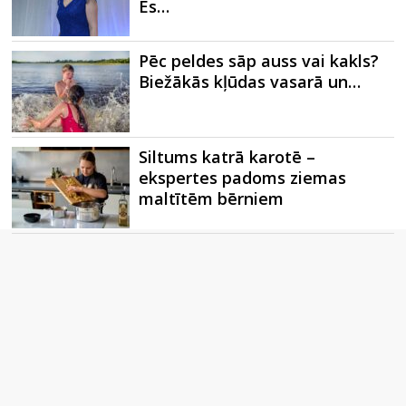
Es…
Pēc peldes sāp auss vai kakls?
Biežākās kļūdas vasarā un…
Siltums katrā karotē –
ekspertes padoms ziemas
maltītēm bērniem