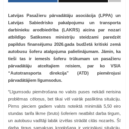
Latvijas Pasažieru pārvadātāju asociācija (LPPA) un
Latvijas Sabiedrisko pakalpojumu un transporta
darbinieku arodbiedrība (LAKRS) aicina par nozari
atbildīgo Satiksmes ministriju steidzami paredzēt
papildus finansējumu 2026.gada budžetā kritiski zemā
autobusu šoferu atalgojuma palielinājumam. Jāmin, ka
tieši tas ir iemesls šoferu trūkumam un pasažieru
pārvadātāju atceltajiem reisiem, par ko VSIA
“Autotransporta direkcija”
(ATD) piemērojusi
pārvadātājiem līgumsodus.
“Līgumsodu piemērošana no valsts puses nekādi nerisina
problēmas cēloņus, bet tikai vēl vairāk pasliktina situāciju.
Pirms pieciem gadiem valsts noteiktā minimālā 5,50 eiro
stundas tarifa likme (bruto) šoferiem neatbilst darba tirgum,
un autobusu vadītāji labāk izvēlas strādāt citās nozarēs. Šī
darba tirgus samaksas kropļošana ir veicinājusi situāciju,