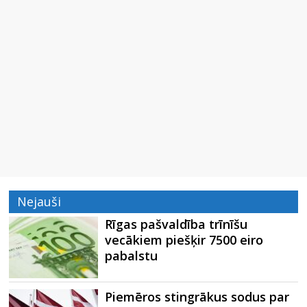
Nejauši
Rīgas pašvaldība trīnīšu
vecākiem piešķir 7500 eiro
pabalstu
Piemēros stingrākus sodus par