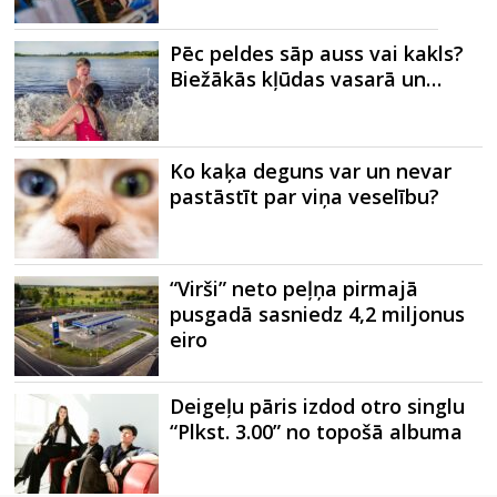
Pēc peldes sāp auss vai kakls?
Biežākās kļūdas vasarā un…
Ko kaķa deguns var un nevar
pastāstīt par viņa veselību?
“Virši” neto peļņa pirmajā
pusgadā sasniedz 4,2 miljonus
eiro
Deigeļu pāris izdod otro singlu
“Plkst. 3.00” no topošā albuma