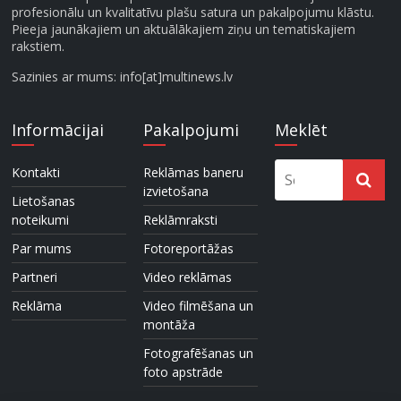
profesionālu un kvalitatīvu plašu satura un pakalpojumu klāstu.
Pieeja jaunākajiem un aktuālākajiem ziņu un tematiskajiem
rakstiem.
Sazinies ar mums: info[at]multinews.lv
Informācijai
Pakalpojumi
Meklēt
Kontakti
Reklāmas baneru
izvietošana
Lietošanas
noteikumi
Reklāmraksti
Par mums
Fotoreportāžas
Partneri
Video reklāmas
Reklāma
Video filmēšana un
montāža
Fotografēšanas un
foto apstrāde