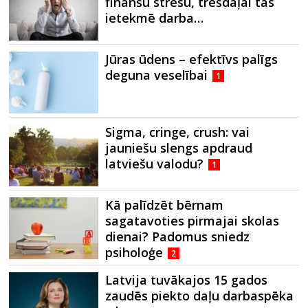
finanšu stresu, trešdaļai tas
ietekmē darba…
Jūras ūdens – efektīvs palīgs
deguna veselībai
1
Sigma, cringe, crush: vai
jauniešu slengs apdraud
latviešu valodu?
1
Kā palīdzēt bērnam
sagatavoties pirmajai skolas
dienai? Padomus sniedz
psiholoģe
2
Latvija tuvākajos 15 gados
zaudēs piekto daļu darbaspēka