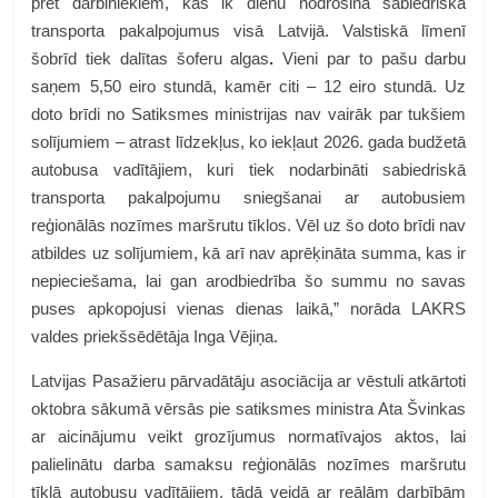
pret darbiniekiem, kas ik dienu nodrošina sabiedriskā
transporta pakalpojumus visā Latvijā. Valstiskā līmenī
šobrīd tiek dalītas šoferu algas
.
Vieni par to pašu darbu
saņem 5,50 eiro stundā, kamēr citi – 12 eiro stundā.
Uz
doto brīdi no Satiksmes ministrijas nav vairāk par tukšiem
solījumiem – atrast līdzekļus, ko iekļaut 2026. gada budžetā
autobusa vadītājiem, kuri tiek nodarbināti sabiedriskā
transporta pakalpojumu sniegšanai ar autobusiem
reģionālās nozīmes maršrutu tīklos.
Vēl uz šo doto brīdi nav
atbildes uz solījumiem, kā arī nav aprēķināta summa, kas ir
nepieciešama, lai gan arodbiedrība šo summu no savas
puses apkopojusi vienas dienas laikā,” norāda LAKRS
valdes priekšsēdētāja
Inga Vējiņa
.
Latvijas Pasažieru pārvadātāju asociācija ar vēstuli atkārtoti
oktobra sākumā vērsās pie satiksmes ministra Ata Švinkas
ar aicinājumu veikt grozījumus normatīvajos aktos, lai
palielinātu darba samaksu reģionālās nozīmes maršrutu
tīklā autobusu vadītājiem, tādā veidā ar reālām darbībām