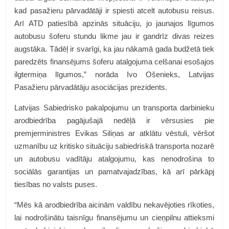
kad pasažieru pārvadātāji ir spiesti atcelt autobusu reisus.
Arī ATD patiesībā apzinās situāciju, jo jaunajos līgumos
autobusu šoferu stundu likme jau ir gandrīz divas reizes
augstāka. Tādēļ ir svarīgi, ka jau nākamā gada budžetā tiek
paredzēts finansējums šoferu atalgojuma celšanai esošajos
ilgtermiņa līgumos,” norāda
Ivo Ošenieks
, Latvijas
Pasažieru pārvadātāju asociācijas prezidents.
Latvijas Sabiedrisko pakalpojumu un transporta darbinieku
arodbiedrība pagājušajā nedēļā ir vērsusies pie
premjerministres Evikas Siliņas ar atklātu vēstuli, vēršot
uzmanību uz kritisko situāciju sabiedriskā transporta nozarē
un autobusu vadītāju atalgojumu, kas nenodrošina to
sociālās garantijas un pamatvajadzības, kā arī pārkāpj
tiesības no valsts puses.
“Mēs kā arodbiedrība aicinām valdību nekavējoties rīkoties,
lai nodrošinātu taisnīgu finansējumu un cieņpilnu attieksmi