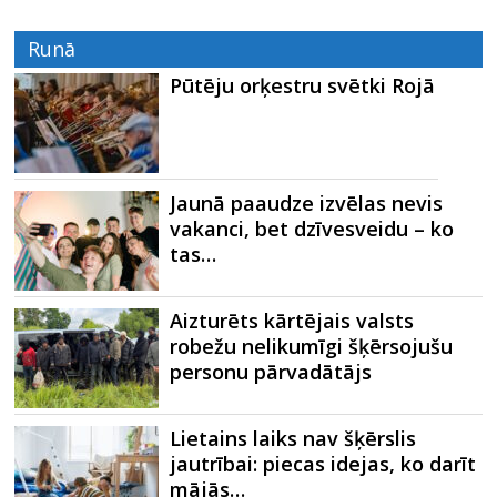
Runā
Pūtēju orķestru svētki Rojā
Jaunā paaudze izvēlas nevis
vakanci, bet dzīvesveidu – ko
tas…
Aizturēts kārtējais valsts
robežu nelikumīgi šķērsojušu
personu pārvadātājs
Lietains laiks nav šķērslis
jautrībai: piecas idejas, ko darīt
mājās…