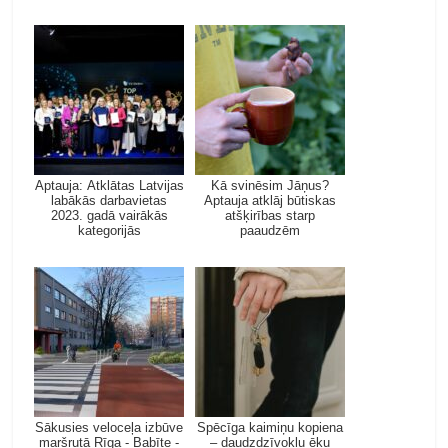
Aptauja: Atklātas Latvijas
Kā svinēsim Jāņus?
labākās darbavietas
Aptauja atklāj būtiskas
2023. gadā vairākās
atšķirības starp
kategorijās
paaudzēm
Sākusies veloceļa izbūve
Spēcīga kaimiņu kopiena
maršrutā Rīga - Babīte -
– daudzdzīvokļu ēku