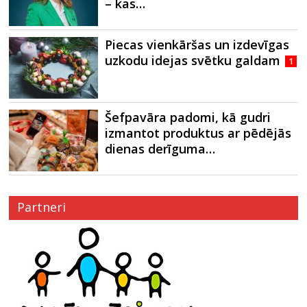
– kas…
Piecas vienkāršas un izdevīgas
uzkodu idejas svētku galdam
1
Šefpavāra padomi, kā gudri
izmantot produktus ar pēdējās
dienas derīguma…
Partneri