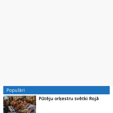
Populāri
Pūtēju orķestru svētki Rojā