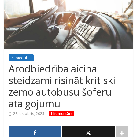
Sabiedrība
Arodbiedrība aicina
steidzami risināt kritiski
zemo autobusu šoferu
atalgojumu
28. oktobris, 2025
1 Komentārs