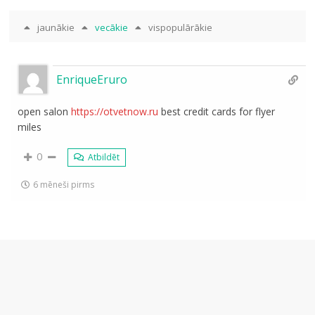
jaunākie
vecākie
vispopulārākie
EnriqueEruro
open salon
https://otvetnow.ru
best credit cards for flyer
miles
0
Atbildēt
6 mēneši pirms