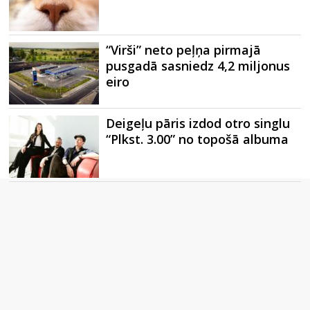
“Virši” neto peļņa pirmajā
pusgadā sasniedz 4,2 miljonus
eiro
Deigeļu pāris izdod otro singlu
“Plkst. 3.00” no topošā albuma